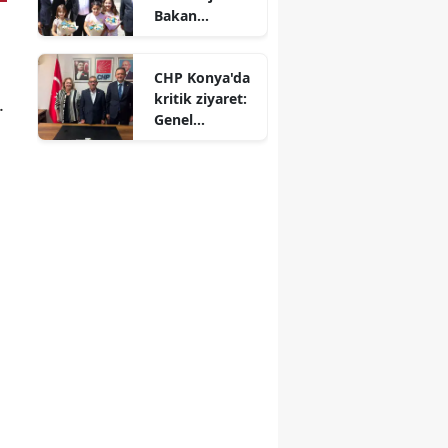
Bakan
Yardımcısı
Oruç Baba
CHP Konya'da
İnan Ilgın'da!
kritik ziyaret:
.
Genel
merkezden il
başkanlığına
çıkarma