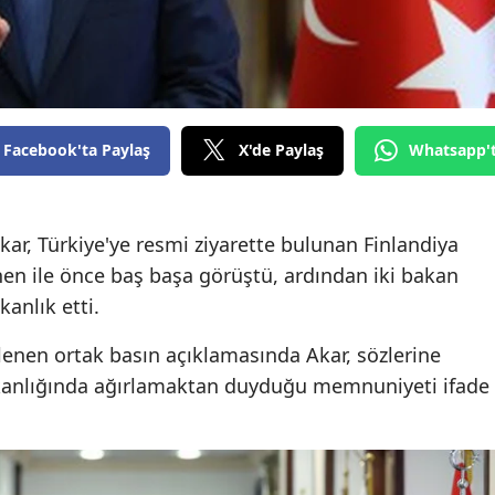
Edirne
Elazığ
Erzincan
Facebook'ta Paylaş
X'de Paylaş
Whatsapp'
Erzurum
Eskişehir
ar, Türkiye'ye resmi ziyarette bulunan Finlandiya
Gaziantep
n ile önce baş başa görüştü, ardından iki bakan
Giresun
anlık etti.
Gümüşhane
nen ortak basın açıklamasında Akar, sözlerine
kanlığında ağırlamaktan duyduğu memnuniyeti ifade
Hakkari
Hatay
Isparta