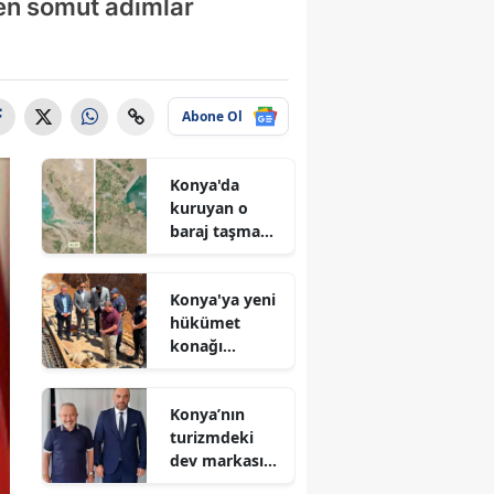
den somut adımlar
Abone Ol
Konya'da
kuruyan o
baraj taşma
noktasına
geldi
Konya'ya yeni
hükümet
konağı
geliyor: Temel
atıldı
Konya’nın
turizmdeki
dev markası
Nusret Argun,