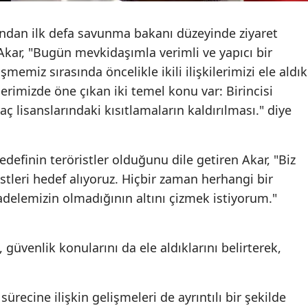
Malatya
ından ilk defa savunma bakanı düzeyinde ziyaret
Manisa
Akar, "Bugün mevkidaşımla verimli ve yapıcı bir
emiz sırasında öncelikle ikili ilişkilerimizi ele aldık
Kahramanmaraş
erimizde öne çıkan iki temel konu var: Birincisi
Mardin
aç lisanslarındaki kısıtlamaların kaldırılması." diye
Muğla
hedefinin teröristler olduğunu dile getiren Akar, "Biz
Muş
istleri hedef alıyoruz. Hiçbir zaman herhangi bir
Nevşehir
adelemizin olmadığının altını çizmek istiyorum."
Niğde
 güvenlik konularını da ele aldıklarını belirterek,
Ordu
Rize
ürecine ilişkin gelişmeleri de ayrıntılı bir şekilde
Sakarya