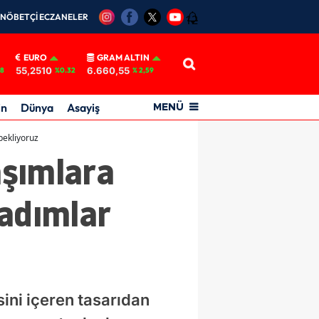
NÖBETÇİ ECZANELER
12
EURO
GRAM ALTIN
55,2510
6.660,55
18
%0.32
% 2,59
in
Dünya
Asayiş
MENÜ
bekliyoruz
aşımlara
 adımlar
ini içeren tasarıdan