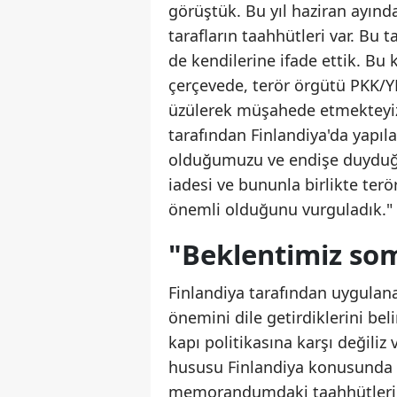
görüştük. Bu yıl haziran ayınd
tarafların taahhütleri var. Bu
de kendilerine ifade ettik. Bu
çerçevede, terör örgütü PKK/YP
üzülerek müşahede etmekteyiz
tarafından Finlandiya'da yapıl
olduğumuzu ve endişe duyduğum
iadesi ve bununla birlikte terör
önemli olduğunu vurguladık."
"Beklentimiz so
Finlandiya tarafından uygulana
önemini dile getirdiklerini bel
kapı politikasına karşı değiliz
hususu Finlandiya konusunda 
memorandumdaki taahhütlerin 