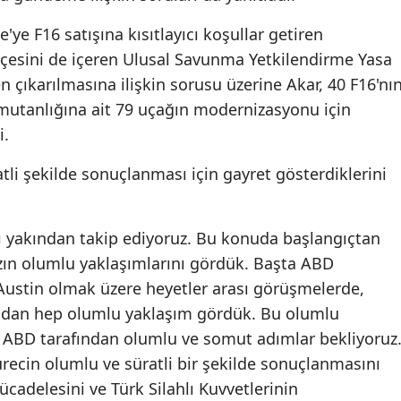
'ye F16 satışına kısıtlayıcı koşullar getiren
Yalova
esini de içeren Ulusal Savunma Yetkilendirme Yasa
Karabük
n çıkarılmasına ilişkin sorusu üzerine Akar, 40 F16'nı
omutanlığına ait 79 uçağın modernizasyonu için
Kilis
i.
Osmaniye
tli şekilde sonuçlanması için gayret gösterdiklerini
Düzce
rı yakından takip ediyoruz. Bu konuda başlangıçtan
zın olumlu yaklaşımlarını gördük. Başta ABD
ustin olmak üzere heyetler arası görüşmelerde,
ından hep olumlu yaklaşım gördük. Bu olumlu
ık ABD tarafından olumlu ve somut adımlar bekliyoruz
ürecin olumlu ve süratli bir şekilde sonuçlanmasını
mücadelesini ve Türk Silahlı Kuvvetlerinin