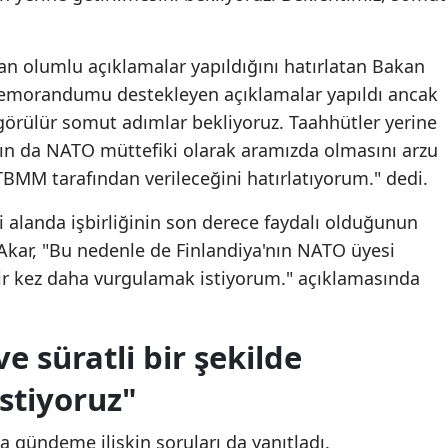
Yozgat
an olumlu açıklamalar yapıldığını hatırlatan Bakan
Zonguldak
 memorandumu destekleyen açıklamalar yapıldı ancak
Aksaray
görülür somut adımlar bekliyoruz. Taahhütler yerine
a'nın da NATO müttefiki olarak aramızda olmasını arzu
Bayburt
TBMM tarafından verileceğini hatırlatıyorum." dedi.
Karaman
ri alanda işbirliğinin son derece faydalı olduğunun
Kırıkkale
 Akar, "Bu nedenle de Finlandiya'nın NATO üyesi
ir kez daha vurgulamak istiyorum." açıklamasında
Batman
Şırnak
e süratli bir şekilde
Bartın
stiyoruz"
Ardahan
a gündeme ilişkin soruları da yanıtladı.
Iğdır