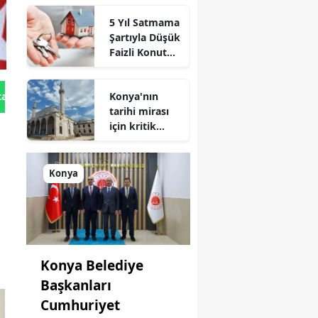
Et sektöründe
5 Yıl Satmama
de zirveye
Şartıyla Düşük
oynuyor
Faizli Konut
Kredisi
Geliyor!
Konya'nın
tan Gönder
tarihi mirası
için kritik
süreç: Son
durum
açıklandı
Konya
Konya Belediye
Başkanları
Cumhuriyet