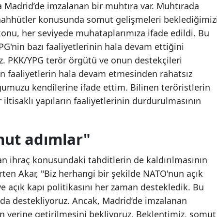
a Madrid’de imzalanan bir muhtıra var. Muhtırada
Samsun
 taahhütler konusunda somut gelişmeleri beklediğimiz
 konu, her seviyede muhataplarımıza ifade edildi. Bu
Siirt
G'nin bazı faaliyetlerinin hala devam ettiğini
Sinop
. PKK/YPG terör örgütü ve onun destekçileri
an faaliyetlerin hala devam etmesinden rahatsız
Sivas
uzu kendilerine ifade ettim. Bilinen teröristlerin
Tekirdağ
 iltisaklı yapıların faaliyetlerinin durdurulmasının
Tokat
mut adımlar"
Trabzon
Tunceli
n ihraç konusundaki tahditlerin de kaldırılmasının
irten Akar, "Biz herhangi bir şekilde NATO'nun açık
Şanlıurfa
 ve açık kapı politikasını her zaman destekledik. Bu
Uşak
da destekliyoruz. Ancak, Madrid’de imzalanan
yerine getirilmesini bekliyoruz. Beklentimiz, somut
Van