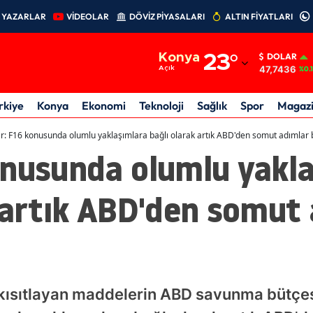
YAZARLAR
VİDEOLAR
DÖVİZ PİYASALARI
ALTIN FİYATLARI
Adana
Konya
23
°
DOLAR
Adıyaman
47,7436
Açık
%0.
Afyonkarahisar
rkiye
Konya
Ekonomi
Teknoloji
Sağlık
Spor
Magaz
Ağrı
r: F16 konusunda olumlu yaklaşımlara bağlı olarak artık ABD'den somut adımlar 
onusunda olumlu yakl
Amasya
Ankara
 artık ABD'den somut
Antalya
Artvin
Aydın
 kısıtlayan maddelerin ABD savunma bütçes
Balıkesir