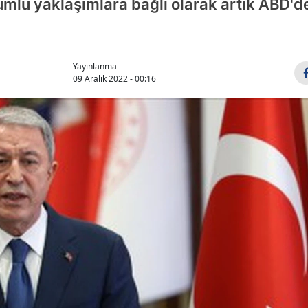
Olumlu yaklaşımlara bağlı olarak artık ABD'
Bilecik
Bingöl
Yayınlanma
Bitlis
09 Aralık 2022 - 00:16
Bolu
Burdur
Bursa
Çanakkale
Çankırı
Çorum
Denizli
Diyarbakır