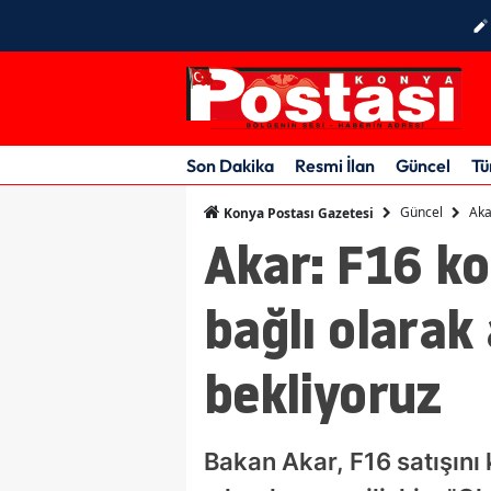
Son Dakika
Resmi İlan
Güncel
Tü
Güncel
Aka
Konya Postası Gazetesi
Akar: F16 k
bağlı olarak
bekliyoruz
Bakan Akar, F16 satışını