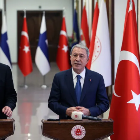
Mersin
İstanbul
İzmir
Kars
Kastamonu
Kayseri
Kırklareli
Kırşehir
Kocaeli
Konya
Kütahya