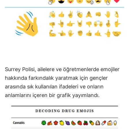
Malatya
Manisa
Kahramanmaraş
Mardin
Muğla
Muş
Surrey Polisi, ailelere ve öğretmenlerde emojiler
hakkında farkındalık yaratmak için gençler
Nevşehir
arasında sık kullanılan ifadeleri ve onların
Niğde
anlamlarını içeren bir grafik yayımlandı.
Ordu
Rize
Sakarya