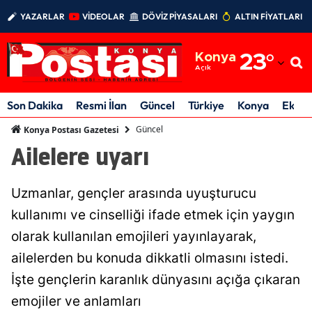
YAZARLAR
VİDEOLAR
DÖVİZ PİYASALARI
ALTIN FİYATLARI
Adana
Konya
23
°
Adıyaman
Açık
Afyonkarahisar
Son Dakika
Resmi İlan
Güncel
Türkiye
Konya
Ekon
Ağrı
Güncel
Konya Postası Gazetesi
Ailelere uyarı
Amasya
Ankara
Uzmanlar, gençler arasında uyuşturucu
Antalya
kullanımı ve cinselliği ifade etmek için yaygın
olarak kullanılan emojileri yayınlayarak,
Artvin
ailelerden bu konuda dikkatli olmasını istedi.
Aydın
İşte gençlerin karanlık dünyasını açığa çıkaran
Balıkesir
emojiler ve anlamları