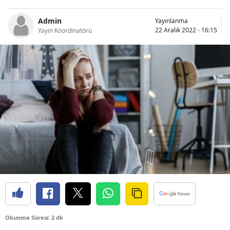
Bilecik
Admin
Yayınlanma
22 Aralık 2022 - 16:15
Yayın Koordinatörü
Bingöl
Bitlis
Bolu
Burdur
Bursa
Çanakkale
Çankırı
Çorum
Denizli
Okunma Süresi: 2 dk
Diyarbakır