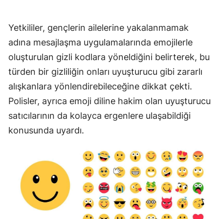
Mersin
Yetkililer, gençlerin ailelerine yakalanmamak
İstanbul
adına mesajlaşma uygulamalarında emojilerle
İzmir
oluşturulan gizli kodlara yöneldiğini belirterek, bu
türden bir gizliliğin onları uyuşturucu gibi zararlı
Kars
alışkanlara yönlendirebileceğine dikkat çekti.
Kastamonu
Polisler, ayrıca emoji diline hakim olan uyuşturucu
Kayseri
satıcılarının da kolayca ergenlere ulaşabildiği
konusunda uyardı.
Kırklareli
Kırşehir
Kocaeli
Konya
Kütahya