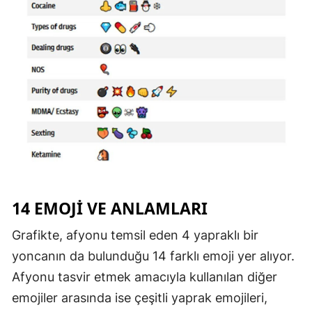
Samsun
Siirt
Sinop
Sivas
Tekirdağ
Tokat
Trabzon
14 EMOJİ VE ANLAMLARI
Tunceli
Grafikte, afyonu temsil eden 4 yapraklı bir
Şanlıurfa
yoncanın da bulunduğu 14 farklı emoji yer alıyor.
Afyonu tasvir etmek amacıyla kullanılan diğer
Uşak
emojiler arasında ise çeşitli yaprak emojileri,
Van