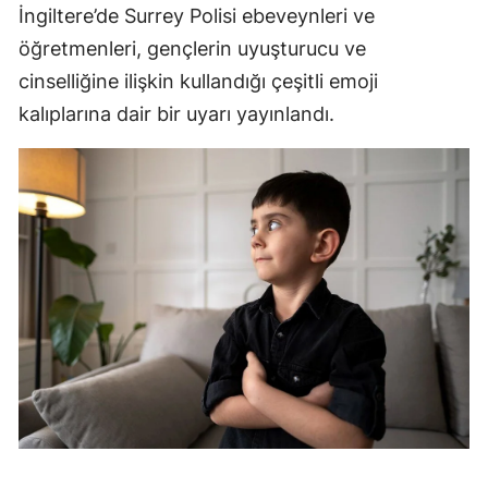
İngiltere’de Surrey Polisi ebeveynleri ve
Edirne
öğretmenleri, gençlerin uyuşturucu ve
Elazığ
cinselliğine ilişkin kullandığı çeşitli emoji
kalıplarına dair bir uyarı yayınlandı.
Erzincan
Erzurum
Eskişehir
Gaziantep
Giresun
Gümüşhane
Hakkari
Hatay
Isparta