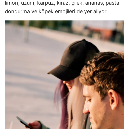
limon, üzüm, karpuz, kiraz, çilek, ananas, pasta
Yozgat
dondurma ve köpek emojileri de yer alıyor.
Zonguldak
Aksaray
Bayburt
Karaman
Kırıkkale
Batman
Şırnak
Bartın
Ardahan
Iğdır