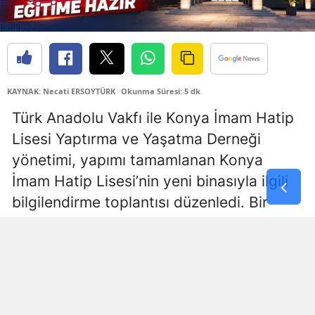
Samsun
Siirt
Sinop
KAYNAK: Necati ERSOYTÜRK
Okunma Süresi: 5 dk
Sivas
Türk Anadolu Vakfı ile Konya İmam Hatip
Lisesi Yaptırma ve Yaşatma Derneği
Tekirdağ
yönetimi, yapımı tamamlanan Konya
Tokat
İmam Hatip Lisesi’nin yeni binasıyla ilgili
Trabzon
bilgilendirme toplantısı düzenledi. Bir
otelde gerçekleştirilen toplantıda, okulun
Tunceli
eğitim altyapısı, fiziki imkanları, akademik
Şanlıurfa
başarıları ve yeni eğitim dönemine ilişkin
Uşak
hazırlıkları hakkında kapsamlı bilgiler
verildi.
Van