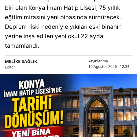
biri olan Konya İmam Hatip Lisesi, 75 yıllık
Malatya
eğitim mirasını yeni binasında sürdürecek.
Manisa
Deprem riski nedeniyle yıkılan eski binanın
Kahramanmaraş
yerine inşa edilen yeni okul 22 ayda
tamamlandı.
Mardin
Muğla
MELİKE SAĞLIK
Yayınlanma
10 Ağustos 2026 - 12:34
Editör
Muş
Nevşehir
Niğde
Ordu
Rize
Sakarya