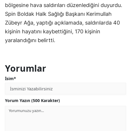
bölgesine hava saldırıları düzenlediğini duyurdu.
Edirne
Spin Boldak Halk Sağlığı Başkanı Kerimullah
Elazığ
Zübeyr Ağa, yaptığı açıklamada, saldırılarda 40
kişinin hayatını kaybettiğini, 170 kişinin
Erzincan
yaralandığını belirtti.
Erzurum
Eskişehir
Yorumlar
Gaziantep
İsim*
Giresun
Gümüşhane
Yorum Yazın (500 Karakter)
Hakkari
Hatay
Isparta