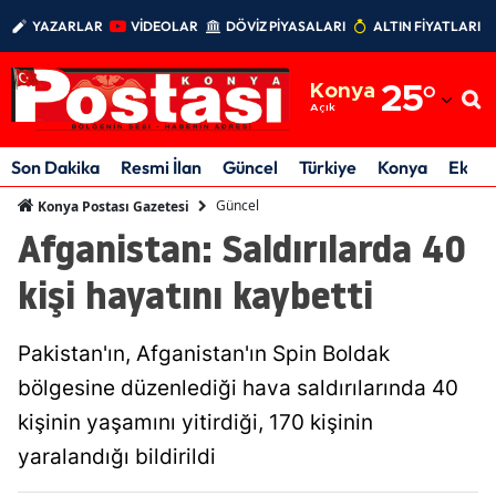
YAZARLAR
VİDEOLAR
DÖVİZ PİYASALARI
ALTIN FİYATLARI
Adana
Konya
25
°
Adıyaman
Açık
Afyonkarahisar
Son Dakika
Resmi İlan
Güncel
Türkiye
Konya
Ekon
Ağrı
Güncel
Konya Postası Gazetesi
Afganistan: Saldırılarda 40
Amasya
kişi hayatını kaybetti
Ankara
Antalya
Pakistan'ın, Afganistan'ın Spin Boldak
Artvin
bölgesine düzenlediği hava saldırılarında 40
kişinin yaşamını yitirdiği, 170 kişinin
Aydın
yaralandığı bildirildi
Balıkesir