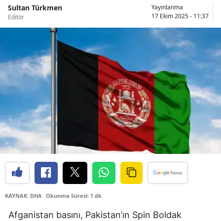
Sultan Türkmen
Yayınlanma
Bilecik
17 Ekim 2025 - 11:37
Editör
Bingöl
Bitlis
Bolu
Burdur
Bursa
Çanakkale
Çankırı
Çorum
Denizli
KAYNAK: DHA
Okunma Süresi: 1 dk
Diyarbakır
Afganistan basını, Pakistan’ın Spin Boldak