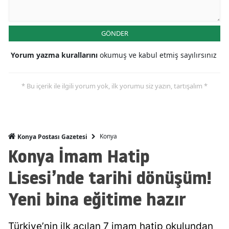
Mersin
GÖNDER
İstanbul
Yorum yazma kurallarını
okumuş ve kabul etmiş sayılırsınız
İzmir
Kars
* Bu içerik ile ilgili yorum yok, ilk yorumu siz yazın, tartışalım *
Kastamonu
Kayseri
Konya
Konya Postası Gazetesi
Kırklareli
Konya İmam Hatip
Kırşehir
Lisesi’nde tarihi dönüşüm!
Kocaeli
Yeni bina eğitime hazır
Konya
Kütahya
Türkiye’nin ilk açılan 7 imam hatip okulundan