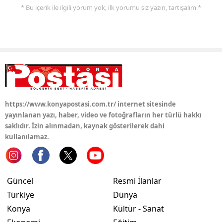
* Bu içerik ile ilgili yorum yok, ilk yorumu siz yazın, tartışalım *
Samsun
Siirt
Sinop
Sivas
Tekirdağ
https://www.konyapostasi.com.tr/ internet sitesinde
yayınlanan yazı, haber, video ve fotoğrafların her türlü hakkı
Tokat
saklıdır. İzin alınmadan, kaynak gösterilerek dahi
kullanılamaz.
Trabzon
Tunceli
Şanlıurfa
Güncel
Resmi İlanlar
Türkiye
Dünya
Uşak
Konya
Kültür - Sanat
Van