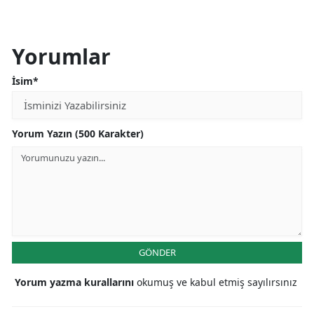
Malatya
Yorumlar
Manisa
Kahramanmaraş
İsim*
Mardin
Yorum Yazın (500 Karakter)
Muğla
Muş
Nevşehir
Niğde
Ordu
GÖNDER
Rize
Yorum yazma kurallarını
okumuş ve kabul etmiş sayılırsınız
Sakarya