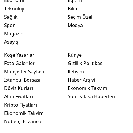
Ekonomi
Eğitim
Teknoloji
Bilim
Yozgat
Sağlık
Seçim Özel
Zonguldak
Spor
Medya
Magazin
Aksaray
Asayiş
Bayburt
Köşe Yazarları
Künye
Karaman
Foto Galeriler
Gizlilik Politikası
Manşetler Sayfası
İletişim
Kırıkkale
İstanbul Borsası
Haber Arşivi
Batman
Döviz Kurları
Ekonomik Takvim
Altın Fiyatları
Son Dakika Haberleri
Şırnak
Kripto Fiyatları
Bartın
Ekonomik Takvim
Ardahan
Nöbetçi Eczaneler
Iğdır