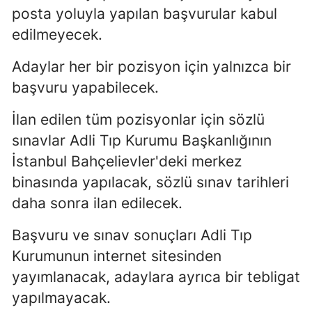
posta yoluyla yapılan başvurular kabul
Mersin
edilmeyecek.
İstanbul
Adaylar her bir pozisyon için yalnızca bir
İzmir
başvuru yapabilecek.
Kars
İlan edilen tüm pozisyonlar için sözlü
Kastamonu
sınavlar Adli Tıp Kurumu Başkanlığının
İstanbul Bahçelievler'deki merkez
Kayseri
binasında yapılacak, sözlü sınav tarihleri
Kırklareli
daha sonra ilan edilecek.
Kırşehir
Başvuru ve sınav sonuçları Adli Tıp
Kocaeli
Kurumunun internet sitesinden
yayımlanacak, adaylara ayrıca bir tebligat
Konya
yapılmayacak.
Kütahya