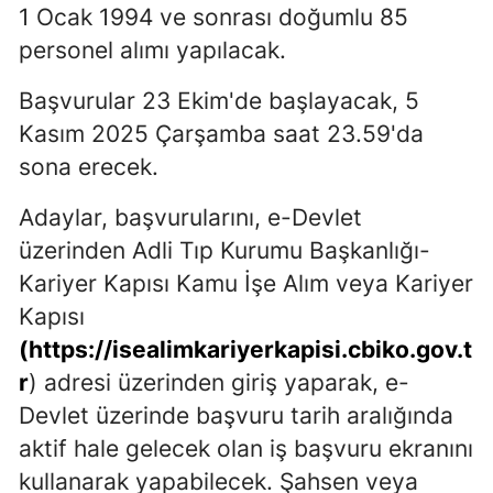
1 Ocak 1994 ve sonrası doğumlu 85
Edirne
personel alımı yapılacak.
Elazığ
Başvurular 23 Ekim'de başlayacak, 5
Erzincan
Kasım 2025 Çarşamba saat 23.59'da
sona erecek.
Erzurum
Eskişehir
Adaylar, başvurularını, e-Devlet
üzerinden Adli Tıp Kurumu Başkanlığı-
Gaziantep
Kariyer Kapısı Kamu İşe Alım veya Kariyer
Giresun
Kapısı
Gümüşhane
(https://isealimkariyerkapisi.cbiko.gov.t
r
) adresi üzerinden giriş yaparak, e-
Hakkari
Devlet üzerinde başvuru tarih aralığında
Hatay
aktif hale gelecek olan iş başvuru ekranını
kullanarak yapabilecek. Şahsen veya
Isparta