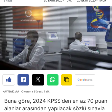
20 Ekim 2025 - 10:07
20 Ekim 2025 - 10:09
Editör
Bilecik
Bingöl
Bitlis
Bolu
Burdur
Bursa
Çanakkale
Çankırı
Çorum
KAYNAK: AA
Okunma Süresi: 1 dk
Denizli
Buna göre, 2024 KPSS'den en az 70 puan
alanlar arasından yapılacak sözlü sınavla
Diyarbakır