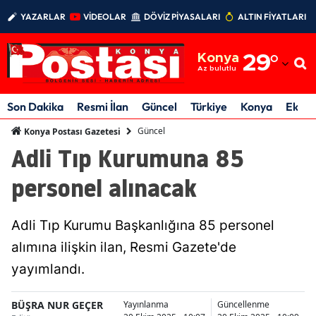
YAZARLAR
VİDEOLAR
DÖVİZ PİYASALARI
ALTIN FİYATLARI
Adana
Konya
29
°
Adıyaman
Az bulutlu
Afyonkarahisar
Son Dakika
Resmi İlan
Güncel
Türkiye
Konya
Ekon
Ağrı
Güncel
Konya Postası Gazetesi
Adli Tıp Kurumuna 85
Amasya
personel alınacak
Ankara
Antalya
Adli Tıp Kurumu Başkanlığına 85 personel
Artvin
alımına ilişkin ilan, Resmi Gazete'de
yayımlandı.
Aydın
Balıkesir
BÜŞRA NUR GEÇER
Yayınlanma
Güncellenme