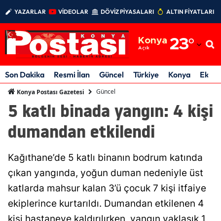
YAZARLAR
VİDEOLAR
DÖVİZ PİYASALARI
ALTIN FİYATLARI
Adana
Konya
23
°
Adıyaman
Açık
Afyonkarahisar
Son Dakika
Resmi İlan
Güncel
Türkiye
Konya
Ekon
Ağrı
Güncel
Konya Postası Gazetesi
5 katlı binada yangın: 4 kişi
Amasya
dumandan etkilendi
Ankara
Antalya
Kağıthane’de 5 katlı binanın bodrum katında
Artvin
çıkan yangında, yoğun duman nedeniyle üst
katlarda mahsur kalan 3’ü çocuk 7 kişi itfaiye
Aydın
ekiplerince kurtarıldı. Dumandan etkilenen 4
Balıkesir
kişi hastaneye kaldırılırken, yangın yaklaşık 1