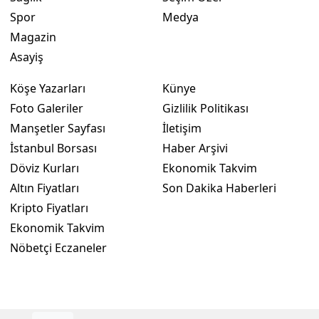
Spor
Medya
Yozgat
Magazin
Zonguldak
Asayiş
Aksaray
Köşe Yazarları
Künye
Foto Galeriler
Gizlilik Politikası
Bayburt
Manşetler Sayfası
İletişim
Karaman
İstanbul Borsası
Haber Arşivi
Döviz Kurları
Ekonomik Takvim
Kırıkkale
Altın Fiyatları
Son Dakika Haberleri
Batman
Kripto Fiyatları
Ekonomik Takvim
Şırnak
Nöbetçi Eczaneler
Bartın
Ardahan
Iğdır