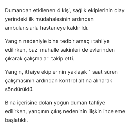
Mersin
Dumandan etkilenen 4 kişi, sağlık ekiplerinin olay
yerindeki ilk müdahalesinin ardından
İstanbul
ambulanslarla hastaneye kaldırıldı.
İzmir
Yangın nedeniyle bina tedbir amaçlı tahliye
Kars
edilirken, bazı mahalle sakinleri de evlerinden
Kastamonu
çıkarak çalışmaları takip etti.
Kayseri
Yangın, itfaiye ekiplerinin yaklaşık 1 saat süren
Kırklareli
çalışmasının ardından kontrol altına alınarak
söndürüldü.
Kırşehir
Bina içerisine dolan yoğun duman tahliye
Kocaeli
edilirken, yangının çıkış nedeninin ilişkin inceleme
Konya
başlatıldı.
Kütahya