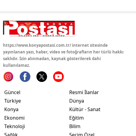
Samsun
Siirt
Sinop
https://www.konyapostasi.com.tr/ internet sitesinde
Sivas
yayınlanan yazı, haber, video ve fotoğrafların her türlü hakkı
saklıdır. İzin alınmadan, kaynak gösterilerek dahi
Tekirdağ
kullanılamaz.
Tokat
Trabzon
Güncel
Resmi İlanlar
Tunceli
Türkiye
Dünya
Konya
Kültür - Sanat
Şanlıurfa
Ekonomi
Eğitim
Uşak
Teknoloji
Bilim
Sağlık
Seçim Özel
Van