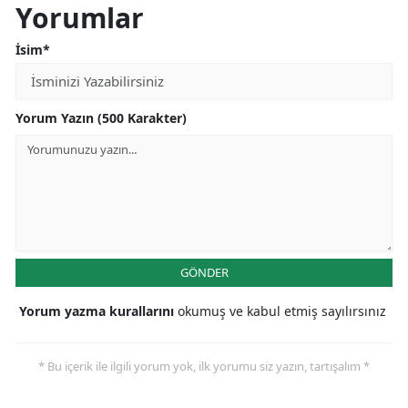
Yorumlar
Malatya
İsim*
Manisa
Kahramanmaraş
Yorum Yazın (500 Karakter)
Mardin
Muğla
Muş
Nevşehir
GÖNDER
Niğde
Yorum yazma kurallarını
okumuş ve kabul etmiş sayılırsınız
Ordu
Rize
* Bu içerik ile ilgili yorum yok, ilk yorumu siz yazın, tartışalım *
Sakarya