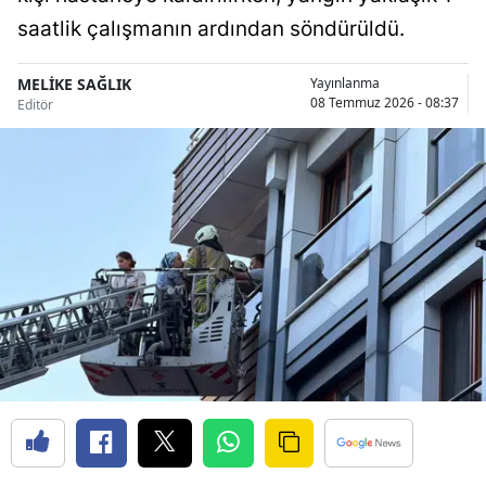
Bilecik
saatlik çalışmanın ardından söndürüldü.
Bingöl
MELİKE SAĞLIK
Yayınlanma
08 Temmuz 2026 - 08:37
Editör
Bitlis
Bolu
Burdur
Bursa
Çanakkale
Çankırı
Çorum
Denizli
Diyarbakır