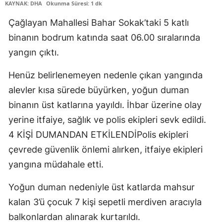
KAYNAK: DHA
Okunma Süresi: 1 dk
Edirne
Çağlayan Mahallesi Bahar Sokak’taki 5 katlı
Elazığ
binanın bodrum katında saat 06.00 sıralarında
yangın çıktı.
Erzincan
Erzurum
Henüz belirlenemeyen nedenle çıkan yangında
alevler kısa sürede büyürken, yoğun duman
Eskişehir
binanın üst katlarına yayıldı. İhbar üzerine olay
Gaziantep
yerine itfaiye, sağlık ve polis ekipleri sevk edildi.
4 KİŞİ DUMANDAN ETKİLENDİPolis ekipleri
Giresun
çevrede güvenlik önlemi alırken, itfaiye ekipleri
Gümüşhane
yangına müdahale etti.
Hakkari
Yoğun duman nedeniyle üst katlarda mahsur
Hatay
kalan 3’ü çocuk 7 kişi sepetli merdiven aracıyla
Isparta
balkonlardan alınarak kurtarıldı.