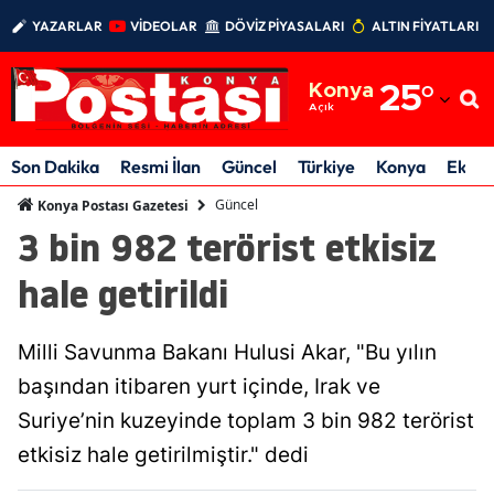
YAZARLAR
VİDEOLAR
DÖVİZ PİYASALARI
ALTIN FİYATLARI
Adana
Konya
25
°
Adıyaman
Açık
Afyonkarahisar
Son Dakika
Resmi İlan
Güncel
Türkiye
Konya
Ekon
Ağrı
Güncel
Konya Postası Gazetesi
3 bin 982 terörist etkisiz
Amasya
hale getirildi
Ankara
Antalya
Milli Savunma Bakanı Hulusi Akar, "Bu yılın
Artvin
başından itibaren yurt içinde, Irak ve
Suriye’nin kuzeyinde toplam 3 bin 982 terörist
Aydın
etkisiz hale getirilmiştir." dedi
Balıkesir