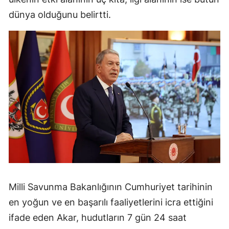
dünya olduğunu belirtti.
Mersin
İstanbul
İzmir
Kars
Kastamonu
Kayseri
Kırklareli
Kırşehir
Kocaeli
Milli Savunma Bakanlığının Cumhuriyet tarihinin
en yoğun ve en başarılı faaliyetlerini icra ettiğini
Konya
ifade eden Akar, hudutların 7 gün 24 saat
Kütahya