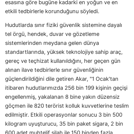
esasına göre bugüne kadarki en yoğun ve en
Malatya
etkili tedbirlerle korunduğunu söyledi.
Manisa
Hudutlarda sınır fiziki güvenlik sistemine dayalı
Kahramanmaraş
tel örgü, hendek, duvar ve gözetleme
sistemlerinden meydana gelen dünya
Mardin
standartlarında, yüksek teknolojiye sahip araç,
Muğla
gereç ve teçhizat kullanıldığını, her geçen gün
alınan ilave tedbirlerle sınır güvenliğinin
Muş
güçlendirildiğini dile getiren Akar, "1 Ocak'tan
Nevşehir
itibaren hudutlarımızda 256 bin 199 kişinin geçişi
Niğde
engellenmiş, yakalanan 8 bine yakın düzensiz
göçmen ile 820 terörist kolluk kuvvetlerine teslim
Ordu
edilmiştir. Etkili operasyonlar sonucu 3 bin 500
Rize
kilogram uyuşturucu, 35 bin paket sigara, 2 bin
Sakarya
600 adet muhtelif silah ile 150 binden fazla