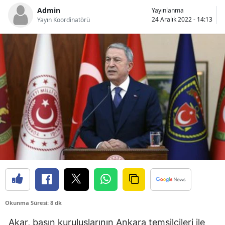
Admin
Yayınlanma
Bilecik
24 Aralık 2022 - 14:13
Yayın Koordinatörü
Bingöl
Bitlis
Bolu
Burdur
Bursa
Çanakkale
Çankırı
Çorum
Denizli
Okunma Süresi: 8 dk
Diyarbakır
Akar, basın kuruluşlarının Ankara temsilcileri ile