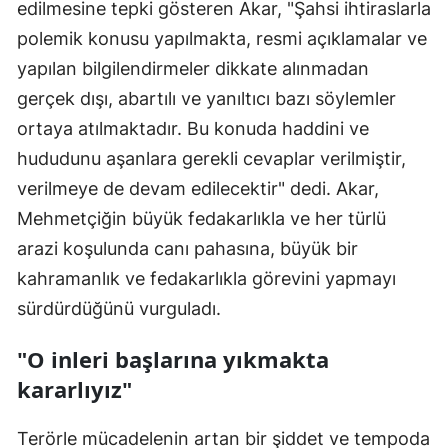
edilmesine tepki gösteren Akar, "Şahsi ihtiraslarla
Yozgat
polemik konusu yapılmakta, resmi açıklamalar ve
yapılan bilgilendirmeler dikkate alınmadan
Zonguldak
gerçek dışı, abartılı ve yanıltıcı bazı söylemler
Aksaray
ortaya atılmaktadır. Bu konuda haddini ve
hududunu aşanlara gerekli cevaplar verilmiştir,
Bayburt
verilmeye de devam edilecektir" dedi. Akar,
Karaman
Mehmetçiğin büyük fedakarlıkla ve her türlü
Kırıkkale
arazi koşulunda canı pahasına, büyük bir
kahramanlık ve fedakarlıkla görevini yapmayı
Batman
sürdürdüğünü vurguladı.
Şırnak
"O inleri başlarına yıkmakta
Bartın
kararlıyız"
Ardahan
Terörle mücadelenin artan bir şiddet ve tempoda
Iğdır