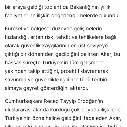
bir araya geldiği toplantıda Bakanlığının yıllık
Edirne
faaliyetlerine ilişkin değerlendirmelerde bulundu.
Elazığ
Küresel ve bölgesel düzeyde gelişmelerin
Erzincan
hızlandığı, artan risk, tehdit ve tehlikelere bağlı
Erzurum
olarak güvenlik kaygılarının en üst seviyeye
Eskişehir
çıktığı bir dönemden geçildiğini belirten Akar, bu
hassas süreçte Türkiye'nin tüm gelişmeleri
Gaziantep
yakından takip ettiğini, proaktif davranarak
Giresun
savunma ve güvenlikle ilgili her türlü tedbiri
almaya gayret gösterdiğini aktardı.
Gümüşhane
Hakkari
Cumhurbaşkanı Recep Tayyip Erdoğan'ın
uluslararası alanda kurduğu çok boyutlu ilişkilerle
Hatay
Türkiye'nin özne haline geldiğini ifade eden Akar,
Isparta
ülkenin etki alanının üç kıta, ilgi alanının ise bütün