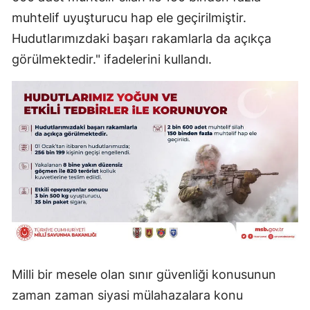
muhtelif uyuşturucu hap ele geçirilmiştir.
Samsun
Hudutlarımızdaki başarı rakamlarla da açıkça
Siirt
görülmektedir." ifadelerini kullandı.
Sinop
Sivas
Tekirdağ
Tokat
Trabzon
Tunceli
Şanlıurfa
Milli bir mesele olan sınır güvenliği konusunun
Uşak
zaman zaman siyasi mülahazalara konu
Van