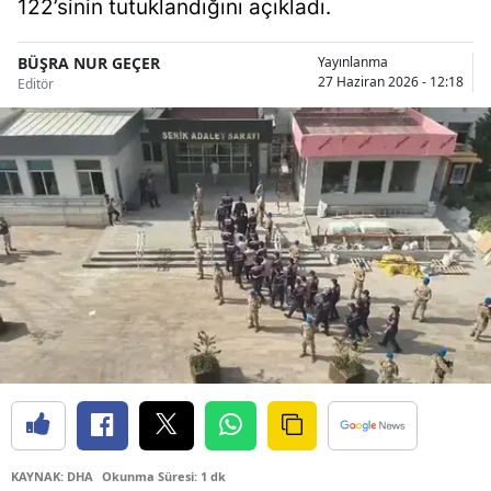
122’sinin tutuklandığını açıkladı.
Bilecik
BÜŞRA NUR GEÇER
Yayınlanma
Bingöl
27 Haziran 2026 - 12:18
Editör
Bitlis
Bolu
Burdur
Bursa
Çanakkale
Çankırı
Çorum
Denizli
Diyarbakır
KAYNAK: DHA
Okunma Süresi: 1 dk