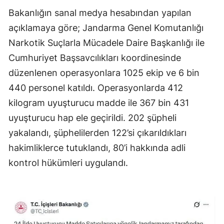
Bakanlığın sanal medya hesabından yapılan
Edirne
açıklamaya göre; Jandarma Genel Komutanlığı
Elazığ
Narkotik Suçlarla Mücadele Daire Başkanlığı ile
Erzincan
Cumhuriyet Başsavcılıkları koordinesinde
düzenlenen operasyonlara 1025 ekip ve 6 bin
Erzurum
440 personel katıldı. Operasyonlarda 412
Eskişehir
kilogram uyuşturucu madde ile 367 bin 431
Gaziantep
uyuşturucu hap ele geçirildi. 202 şüpheli
yakalandı, şüphelilerden 122’si çıkarıldıkları
Giresun
hakimliklerce tutuklandı, 80’i hakkında adli
Gümüşhane
kontrol hükümleri uygulandı.
Hakkari
Hatay
Isparta