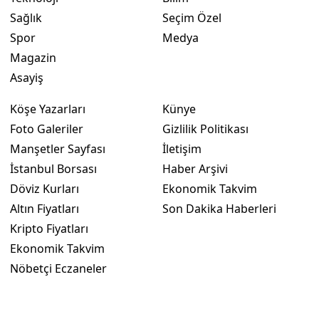
Sağlık
Seçim Özel
Yozgat
Spor
Medya
Zonguldak
Magazin
Asayiş
Aksaray
Köşe Yazarları
Künye
Bayburt
Foto Galeriler
Gizlilik Politikası
Karaman
Manşetler Sayfası
İletişim
İstanbul Borsası
Haber Arşivi
Kırıkkale
Döviz Kurları
Ekonomik Takvim
Batman
Altın Fiyatları
Son Dakika Haberleri
Kripto Fiyatları
Şırnak
Ekonomik Takvim
Bartın
Nöbetçi Eczaneler
Ardahan
Iğdır