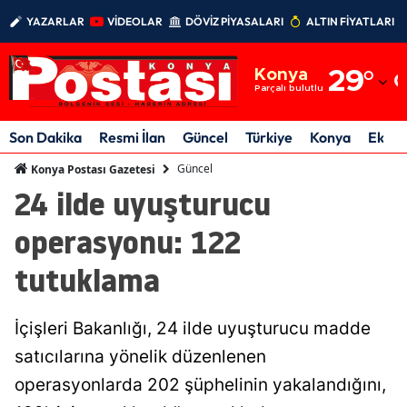
YAZARLAR
VİDEOLAR
DÖVİZ PİYASALARI
ALTIN FİYATLARI
Adana
Konya
29
°
Adıyaman
Parçalı bulutlu
Afyonkarahisar
Son Dakika
Resmi İlan
Güncel
Türkiye
Konya
Ekon
Ağrı
Güncel
Konya Postası Gazetesi
24 ilde uyuşturucu
Amasya
operasyonu: 122
Ankara
tutuklama
Antalya
Artvin
İçişleri Bakanlığı, 24 ilde uyuşturucu madde
Aydın
satıcılarına yönelik düzenlenen
operasyonlarda 202 şüphelinin yakalandığını,
Balıkesir