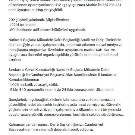
Mersin
İstanbul
İzmir
Kars
Kastamonu
Kayseri
Kırklareli
Kırşehir
Kocaeli
Konya
Kütahya