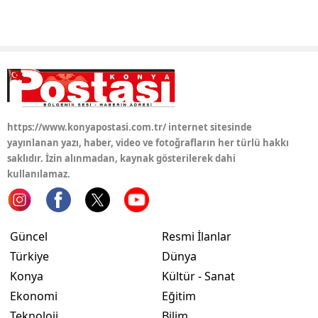
Samsun
Siirt
Sinop
Sivas
https://www.konyapostasi.com.tr/ internet sitesinde
Tekirdağ
yayınlanan yazı, haber, video ve fotoğrafların her türlü hakkı
saklıdır. İzin alınmadan, kaynak gösterilerek dahi
Tokat
kullanılamaz.
Trabzon
Tunceli
Güncel
Resmi İlanlar
Türkiye
Dünya
Şanlıurfa
Konya
Kültür - Sanat
Uşak
Ekonomi
Eğitim
Van
Teknoloji
Bilim