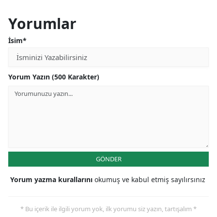
Malatya
Yorumlar
Manisa
İsim*
Kahramanmaraş
Mardin
Yorum Yazın (500 Karakter)
Muğla
Muş
Nevşehir
Niğde
GÖNDER
Ordu
Yorum yazma kurallarını
okumuş ve kabul etmiş sayılırsınız
Rize
* Bu içerik ile ilgili yorum yok, ilk yorumu siz yazın, tartışalım *
Sakarya