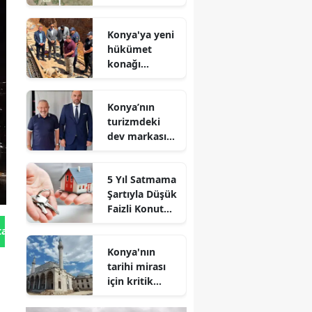
noktasına
geldi
Konya'ya yeni
hükümet
konağı
geliyor: Temel
atıldı
Konya’nın
turizmdeki
dev markası
Nusret Argun,
Et sektöründe
5 Yıl Satmama
de zirveye
Şartıyla Düşük
oynuyor
Faizli Konut
Kredisi
tan Gönder
Geliyor!
Konya'nın
tarihi mirası
için kritik
süreç: Son
durum