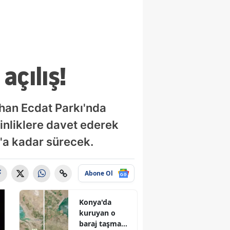
başkanlığına
çıkarma
açılış!
ehan Ecdat Parkı'nda
inliklere davet ederek
s'a kadar sürecek.
Abone Ol
Konya'da
kuruyan o
baraj taşma