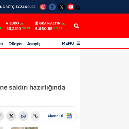
NÖBETÇİ ECZANELER
12
EURO
GRAM ALTIN
55,2510
6.660,55
18
%0.32
% 2,59
in
Dünya
Asayiş
MENÜ
ne saldırı hazırlığında
Abone Ol