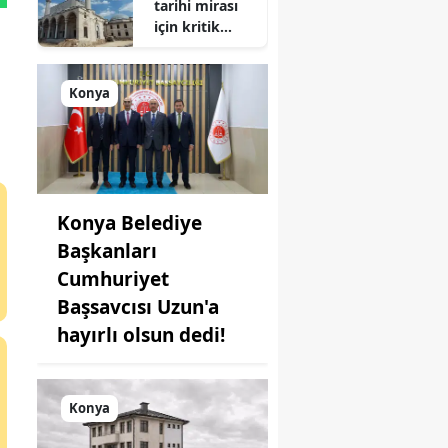
tarihi mirası
için kritik
süreç: Son
durum
açıklandı
Konya
Konya Belediye
Başkanları
Cumhuriyet
Başsavcısı Uzun'a
hayırlı olsun dedi!
Konya