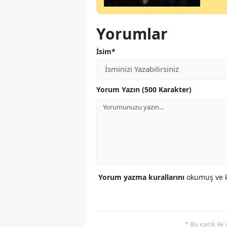
Yorumlar
İsim*
Yorum Yazın (500 Karakter)
Yorum yazma kurallarını
okumuş ve k
* Bu içerik ile