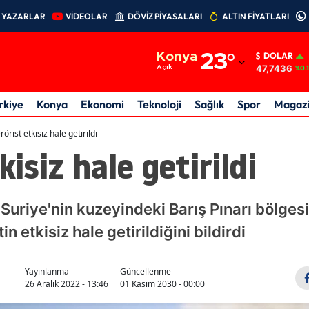
YAZARLAR
VİDEOLAR
DÖVİZ PİYASALARI
ALTIN FİYATLARI
Adana
Konya
23
°
DOLAR
Adıyaman
47,7436
Açık
%0.
Afyonkarahisar
rkiye
Konya
Ekonomi
Teknoloji
Sağlık
Spor
Magaz
Ağrı
rörist etkisiz hale getirildi
kisiz hale getirildi
Amasya
Ankara
Suriye'nin kuzeyindeki Barış Pınarı bölgesi
Antalya
n etkisiz hale getirildiğini bildirdi
Artvin
Aydın
Yayınlanma
Güncellenme
26 Aralık 2022 - 13:46
01 Kasım 2030 - 00:00
Balıkesir