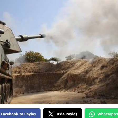
Bilecik
Bingöl
Bitlis
Bolu
Burdur
Bursa
Çanakkale
Çankırı
Çorum
Denizli
Diyarbakır
Facebook'ta Paylaş
X'de Paylaş
Whatsapp'