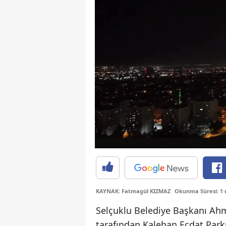
KAYNAK: Fatmagül KIZMAZ
Okunma Süresi: 1 
Selçuklu Belediye Başkanı Ah
tarafından Kalehan Ecdat Parkı’