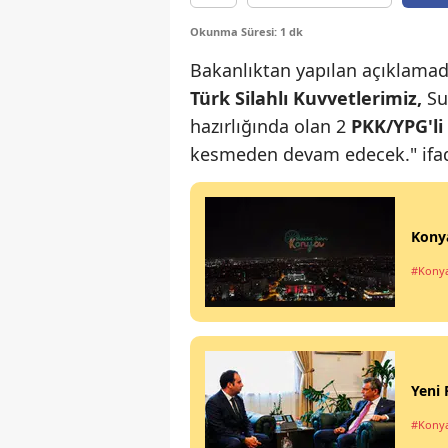
Okunma Süresi: 1 dk
Bakanlıktan yapılan açıklamada,
Türk Silahlı Kuvvetlerimiz,
Su
hazırlığında olan 2
PKK/YPG'li t
kesmeden devam edecek." ifade
Konya
#Kony
Yeni 
#Kony