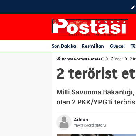
Son Dakika
Resmi İlan
Güncel
Tü
Güncel
2 te
Konya Postası Gazetesi
2 terörist et
Milli Savunma Bakanlığı, 
olan 2 PKK/YPG'li teröristi
Admin
Yayın Koordinatörü