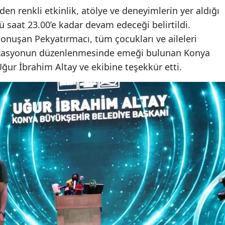
nden renkli etkinlik, atölye ve deneyimlerin yer aldığı
Yalova
ü saat 23.00’e kadar devam edeceği belirtildi.
konuşan Pekyatırmacı, tüm çocukları ve aileleri
Karabük
nizasyonun düzenlenmesinde emeği bulunan Konya
Kilis
ğur İbrahim Altay ve ekibine teşekkür etti.
Osmaniye
Düzce