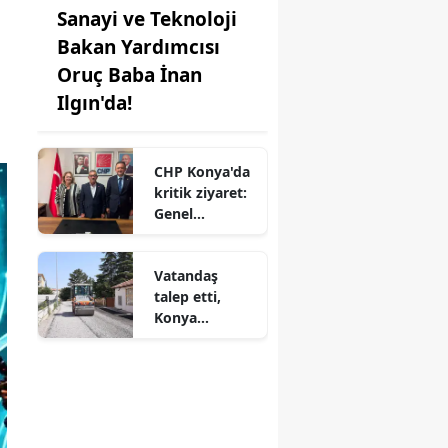
Sanayi ve Teknoloji
Bakan Yardımcısı
Oruç Baba İnan
Ilgın'da!
CHP Konya'da
kritik ziyaret:
Genel
merkezden il
başkanlığına
Vatandaş
çıkarma
talep etti,
Konya
Belediyesi
harekete
geçti!