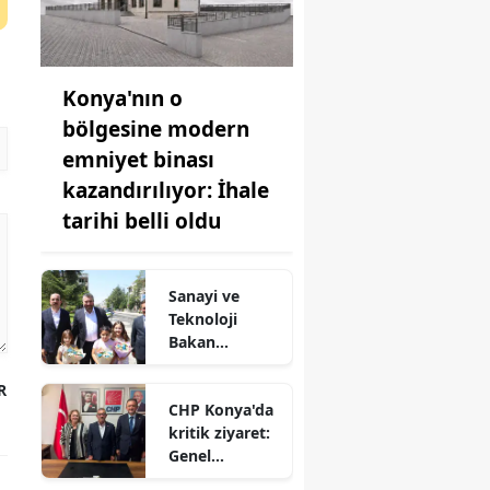
Konya'nın o
bölgesine modern
emniyet binası
kazandırılıyor: İhale
tarihi belli oldu
Sanayi ve
Teknoloji
Bakan
Yardımcısı
Oruç Baba
R
CHP Konya'da
İnan Ilgın'da!
kritik ziyaret:
Genel
merkezden il