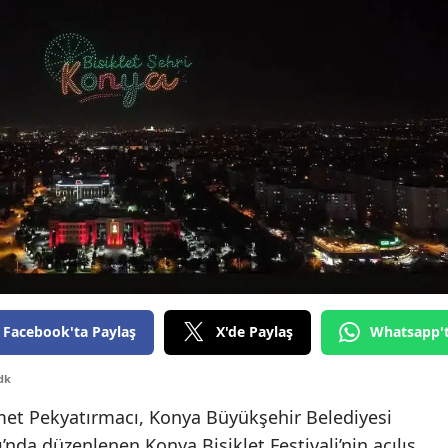
Samsun
Siirt
Sinop
Sivas
Tekirdağ
Tokat
Trabzon
Tunceli
Facebook'ta Paylaş
X'de Paylaş
Whatsapp'
Şanlıurfa
dk
Uşak
met Pekyatırmacı, Konya Büyükşehir Belediyesi
nda düzenlenen Konya Bisiklet Festivali’nin açılış
Van