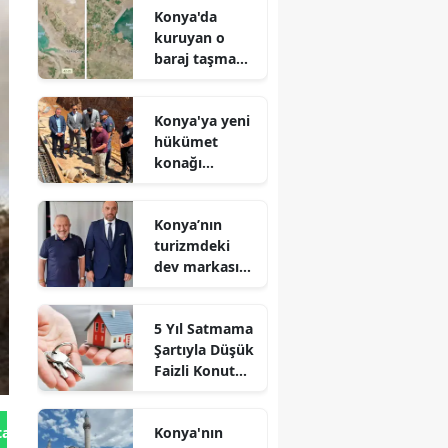
Konya'da
kuruyan o
baraj taşma
noktasına
geldi
Konya'ya yeni
hükümet
konağı
geliyor: Temel
atıldı
Konya’nın
turizmdeki
dev markası
Nusret Argun,
Et sektöründe
5 Yıl Satmama
de zirveye
Şartıyla Düşük
oynuyor
Faizli Konut
Kredisi
Geliyor!
Konya'nın
tan Gönder