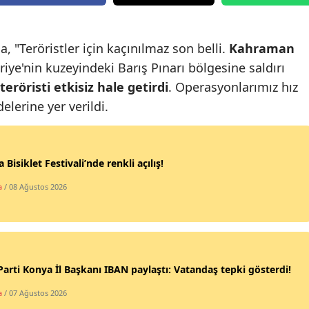
Edirne
Elazığ
 "Teröristler için kaçınılmaz son belli.
Kahraman
riye'nin kuzeyindeki Barış Pınarı bölgesine saldırı
Erzincan
eröristi etkisiz hale getirdi
. Operasyonlarımız hız
Erzurum
lerine yer verildi.
Eskişehir
Gaziantep
 Bisiklet Festivali’nde renkli açılış!
Giresun
a
/ 08 Ağustos 2026
Gümüşhane
Hakkari
Parti Konya İl Başkanı IBAN paylaştı: Vatandaş tepki gösterdi!
Hatay
a
/ 07 Ağustos 2026
Isparta