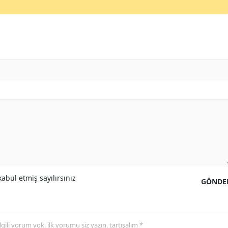
Mersin
İstanbul
İzmir
Kars
Kastamonu
Kayseri
Kırklareli
Kırşehir
abul etmiş sayılırsınız
Kocaeli
GÖNDE
Konya
Kütahya
 ilgili yorum yok, ilk yorumu siz yazın, tartışalım *