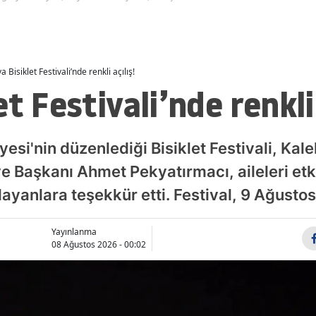
Malatya
Manisa
a Bisiklet Festivali’nde renkli açılış!
Kahramanmaraş
t Festivali’nde renkli 
Mardin
Muğla
esi'nin düzenlediği Bisiklet Festivali, Kal
Muş
ye Başkanı Ahmet Pekyatırmacı, aileleri etk
ayanlara teşekkür etti. Festival, 9 Ağusto
Nevşehir
Niğde
Yayınlanma
08 Ağustos 2026 - 00:02
Ordu
Rize
Sakarya