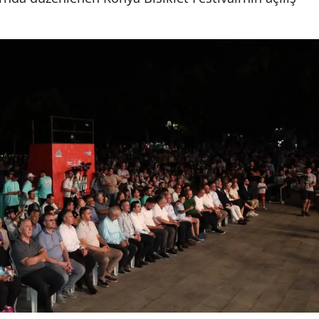
Yozgat
Zonguldak
Aksaray
Bayburt
Karaman
Kırıkkale
Batman
Şırnak
Bartın
Ardahan
Iğdır