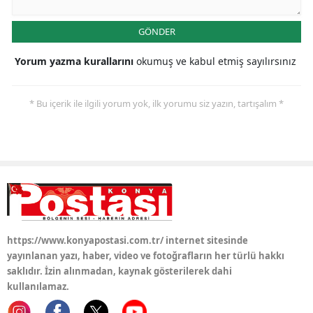
Samsun
GÖNDER
Siirt
Yorum yazma kurallarını
okumuş ve kabul etmiş sayılırsınız
Sinop
* Bu içerik ile ilgili yorum yok, ilk yorumu siz yazın, tartışalım *
Sivas
Tekirdağ
Tokat
Trabzon
Tunceli
https://www.konyapostasi.com.tr/ internet sitesinde
Şanlıurfa
yayınlanan yazı, haber, video ve fotoğrafların her türlü hakkı
saklıdır. İzin alınmadan, kaynak gösterilerek dahi
Uşak
kullanılamaz.
Van