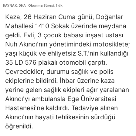
KAYNAK: DHA
Okunma Süresi: 1 dk
Edirne
Kaza, 26 Haziran Cuma günü, Doğanlar
Elazığ
Mahallesi 1410 Sokak üzerinde meydana
Erzincan
geldi. Evli, 3 çocuk babası inşaat ustası
Nuh Akıncı'nın yönetimindeki motosiklete;
Erzurum
yaşı küçük ve ehliyetsiz S.T.'nin kullandığı
Eskişehir
35 LD 576 plakalı otomobil çarptı.
Gaziantep
Çevredekiler, durumu sağlık ve polis
ekiplerine bildirdi. İhbar üzerine kaza
Giresun
yerine gelen sağlık ekipleri ağır yaralanan
Gümüşhane
Akıncı'yı ambulansla Ege Üniversitesi
Hastanesi'ne kaldırdı. Tedaviye alınan
Hakkari
Akıncı'nın hayati tehlikesinin sürdüğü
Hatay
öğrenildi.
Isparta