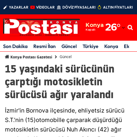
YAZARLAR
VİDEOLAR
DÖVİZ PİYASALARI
ALTIN FİYATLARI
Adana
Konya
26
°
Adıyaman
Kapalı
Afyonkarahisar
Son Dakika
Resmi İlan
Güncel
Türkiye
Konya
Ekon
Ağrı
Güncel
Konya Postası Gazetesi
15 yaşındaki sürücünün
Amasya
çarptığı motosikletin
Ankara
sürücüsü ağır yaralandı
Antalya
Artvin
İzmir'in Bornova ilçesinde, ehliyetsiz sürücü
Aydın
S.T.'nin (15)otomobille çarparak düşürdüğü
motosikletin sürücüsü Nuh Akıncı (42) ağır
Balıkesir