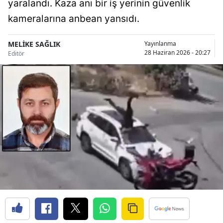
yaralandı. Kaza anı bir iş yerinin güvenlik
Bilecik
kameralarına anbean yansıdı.
Bingöl
MELİKE SAĞLIK
Yayınlanma
Bitlis
28 Haziran 2026 - 20:27
Editör
Bolu
Burdur
Bursa
Çanakkale
Çankırı
Çorum
Denizli
Diyarbakır