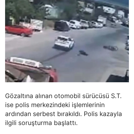
Mersin
İstanbul
İzmir
Kars
Kastamonu
Kayseri
Kırklareli
Kırşehir
Gözaltına alınan otomobil sürücüsü S.T.
ise polis merkezindeki işlemlerinin
Kocaeli
ardından serbest bırakıldı. Polis kazayla
Konya
ilgili soruşturma başlattı.
Kütahya