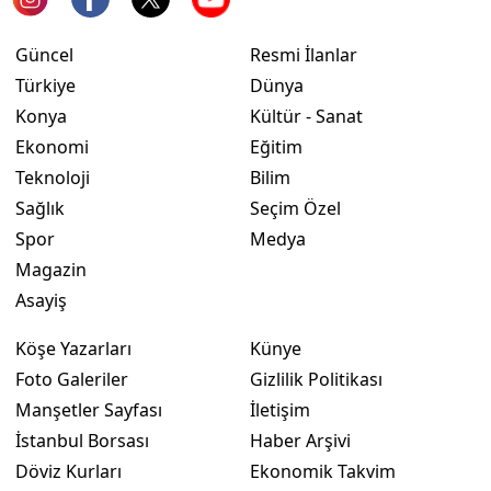
Yozgat
Güncel
Resmi İlanlar
Türkiye
Dünya
Zonguldak
Konya
Kültür - Sanat
Aksaray
Ekonomi
Eğitim
Bayburt
Teknoloji
Bilim
Sağlık
Seçim Özel
Karaman
Spor
Medya
Kırıkkale
Magazin
Asayiş
Batman
Köşe Yazarları
Künye
Şırnak
Foto Galeriler
Gizlilik Politikası
Bartın
Manşetler Sayfası
İletişim
İstanbul Borsası
Haber Arşivi
Ardahan
Döviz Kurları
Ekonomik Takvim
Iğdır