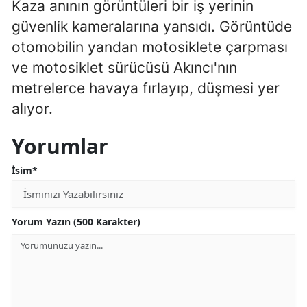
Kaza anının görüntüleri bir iş yerinin
Malatya
güvenlik kameralarına yansıdı. Görüntüde
otomobilin yandan motosiklete çarpması
Manisa
ve motosiklet sürücüsü Akıncı'nın
Kahramanmaraş
metrelerce havaya fırlayıp, düşmesi yer
Mardin
alıyor.
Muğla
Yorumlar
Muş
İsim*
Nevşehir
Niğde
Yorum Yazın (500 Karakter)
Ordu
Rize
Sakarya