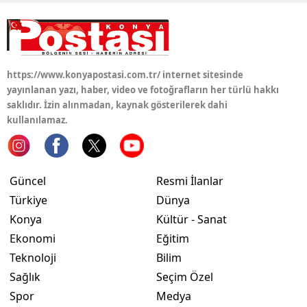
Samsun
Siirt
https://www.konyapostasi.com.tr/ internet sitesinde
Sinop
yayınlanan yazı, haber, video ve fotoğrafların her türlü hakkı
saklıdır. İzin alınmadan, kaynak gösterilerek dahi
Sivas
kullanılamaz.
Tekirdağ
Tokat
Güncel
Resmi İlanlar
Trabzon
Türkiye
Dünya
Konya
Kültür - Sanat
Tunceli
Ekonomi
Eğitim
Şanlıurfa
Teknoloji
Bilim
Uşak
Sağlık
Seçim Özel
Spor
Medya
Van