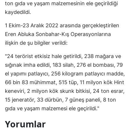
ton gıda ve yaşam malzemesinin ele geçirildiği
Mersin
kaydedildi.
İstanbul
1 Ekim-23 Aralık 2022 arasında gerçekleştirilen
İzmir
Eren Abluka Sonbahar-Kış Operasyonlarına
ilişkin de şu bilgiler verildi:
Kars
Kastamonu
"24 terörist etkisiz hale getirildi, 238 mağara ve
sığınak imha edildi, 183 silah, 276 el bombası, 79
Kayseri
el yapımı patlayıcı, 256 kilogram patlayıcı madde,
Kırklareli
66 bin 83 mühimmat, 515 tüp, 11 milyon kök Hint
keneviri, 2 milyon kök skunk bitkisi, 24 ton esrar,
Kırşehir
15 jeneratör, 33 dürbün, 7 güneş paneli, 8 ton
Kocaeli
gıda ve yaşam malzemesi ele geçirildi."
Konya
Yorumlar
Kütahya