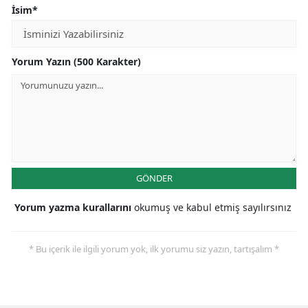
İsim*
Malatya
Manisa
Yorum Yazın (500 Karakter)
Kahramanmaraş
Mardin
Muğla
Muş
GÖNDER
Nevşehir
Yorum yazma kurallarını
okumuş ve kabul etmiş sayılırsınız
Niğde
Ordu
* Bu içerik ile ilgili yorum yok, ilk yorumu siz yazın, tartışalım *
Rize
Sakarya