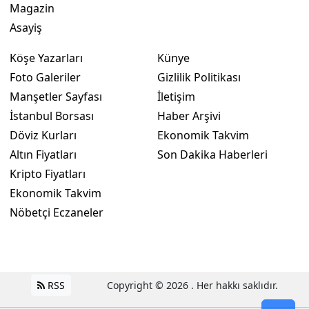
Magazin
Yozgat
Asayiş
Zonguldak
Köşe Yazarları
Künye
Foto Galeriler
Gizlilik Politikası
Aksaray
Manşetler Sayfası
İletişim
Bayburt
İstanbul Borsası
Haber Arşivi
Döviz Kurları
Ekonomik Takvim
Karaman
Altın Fiyatları
Son Dakika Haberleri
Kırıkkale
Kripto Fiyatları
Ekonomik Takvim
Batman
Nöbetçi Eczaneler
Şırnak
Bartın
Ardahan
RSS
Copyright © 2026 . Her hakkı saklıdır.
Iğdır