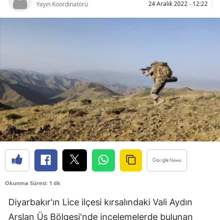
24 Aralık 2022 - 12:22
Yayın Koordinatörü
Bilecik
Bingöl
Bitlis
Bolu
Burdur
Bursa
Çanakkale
Çankırı
Çorum
Okunma Süresi: 1 dk
Denizli
Diyarbakır'ın Lice ilçesi kırsalındaki Vali Aydın
Diyarbakır
Arslan Üs Bölgesi'nde incelemelerde bulunan