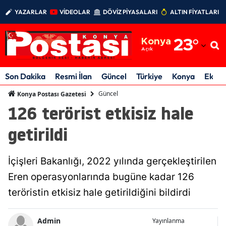
YAZARLAR
VİDEOLAR
DÖVİZ PİYASALARI
ALTIN FİYATLARI
Adana
Konya
23
°
Adıyaman
Açık
Afyonkarahisar
Son Dakika
Resmi İlan
Güncel
Türkiye
Konya
Ekon
Ağrı
Güncel
Konya Postası Gazetesi
126 terörist etkisiz hale
Amasya
getirildi
Ankara
Antalya
İçişleri Bakanlığı, 2022 yılında gerçekleştirilen
Artvin
Eren operasyonlarında bugüne kadar 126
teröristin etkisiz hale getirildiğini bildirdi
Aydın
Balıkesir
Admin
Yayınlanma