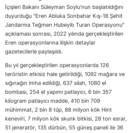
İçişleri Bakanı Süleyman Soylu'nun başlatıldığını
Edirne
duyurduğu "Eren Abluka Sonbahar Kış-18 Şehit
Elazığ
Jandarma Teğmen Hubeyib Turan Operasyonu"
Erzincan
açıklaması sonrası, 2022 yılında gerçekleştirilen
Eren operasyonlarına ilişkin detaylar
Erzurum
gazetecilerle paylaşıldı.
Eskişehir
Bu yıl gerçekleştirilen operasyonlarda 126
Gaziantep
teröristin etkisiz hale getirildiği, 1092 mağara ve
Giresun
sığınağın imha edildiği, 637 silah, 1080 el
bombası, 254 el yapımı patlayıcı, 6 bin 357
Gümüşhane
kilogram patlayıcı madde, 410 bin 709
Hakkari
mühimmat, 2 bin 8 tüp, 88 milyon kök Hint
Hatay
keneviri, 7 milyon kök skunk bitkisi, 28 ton esrar,
51 jeneratör, 135 dürbün, 55 güneş paneli ile 36
Isparta