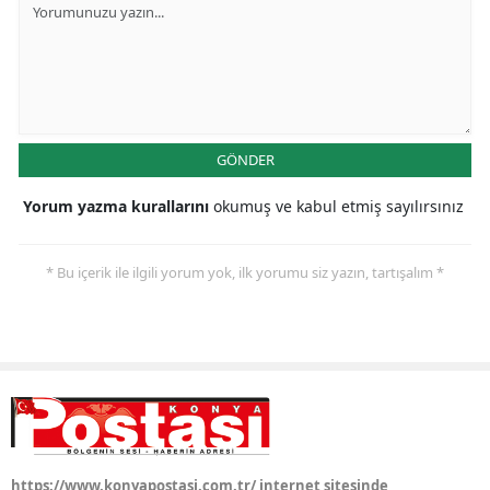
Samsun
Siirt
Sinop
GÖNDER
Sivas
Yorum yazma kurallarını
okumuş ve kabul etmiş sayılırsınız
Tekirdağ
Tokat
* Bu içerik ile ilgili yorum yok, ilk yorumu siz yazın, tartışalım *
Trabzon
Tunceli
Şanlıurfa
Uşak
Van
https://www.konyapostasi.com.tr/ internet sitesinde