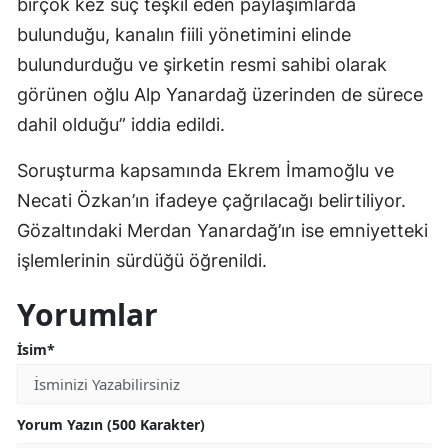
birçok kez suç teşkil eden paylaşımlarda
Malatya
bulunduğu, kanalın fiili yönetimini elinde
bulundurduğu ve şirketin resmi sahibi olarak
Manisa
görünen oğlu Alp Yanardağ üzerinden de sürece
Kahramanmaraş
dahil olduğu” iddia edildi.
Mardin
Soruşturma kapsamında Ekrem İmamoğlu ve
Muğla
Necati Özkan’ın ifadeye çağrılacağı belirtiliyor.
Gözaltındaki Merdan Yanardağ’ın ise emniyetteki
Muş
işlemlerinin sürdüğü öğrenildi.
Nevşehir
Yorumlar
Niğde
İsim*
Ordu
Rize
Yorum Yazın (500 Karakter)
Sakarya