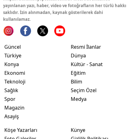
yayınlanan yazı, haber, video ve fotoğrafların her türlü hakkı
Yozgat
saklıdır. İzin alınmadan, kaynak gösterilerek dahi
kullanılamaz.
Zonguldak
Aksaray
Güncel
Resmi İlanlar
Bayburt
Türkiye
Dünya
Karaman
Konya
Kültür - Sanat
Ekonomi
Eğitim
Kırıkkale
Teknoloji
Bilim
Batman
Sağlık
Seçim Özel
Spor
Medya
Şırnak
Magazin
Bartın
Asayiş
Ardahan
Köşe Yazarları
Künye
Foto Galeriler
Gizlilik Politikası
Iğdır