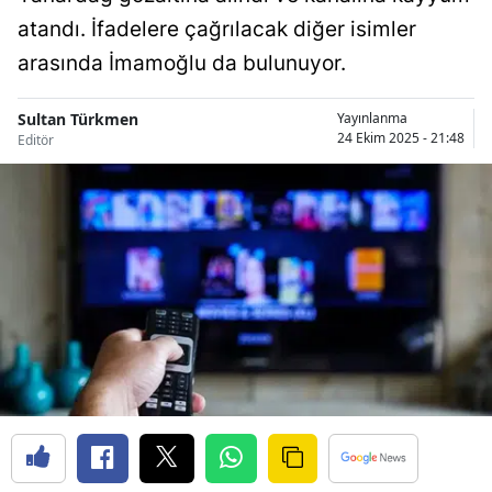
Bilecik
atandı. İfadelere çağrılacak diğer isimler
arasında İmamoğlu da bulunuyor.
Bingöl
Bitlis
Sultan Türkmen
Yayınlanma
24 Ekim 2025 - 21:48
Editör
Bolu
Burdur
Bursa
Çanakkale
Çankırı
Çorum
Denizli
Diyarbakır