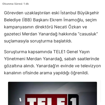
Okunma Süresi: 1 dk
Edirne
Görevden uzaklaştırılan eski İstanbul Büyükşehir
Elazığ
Belediye (İBB) Başkanı Ekrem İmamoğlu, seçim
Erzincan
kampanyasının direktörü Necati Özkan ve
gazeteci Merdan Yanardağ hakkında “casusluk”
Erzurum
suçlamasıyla soruşturma başlatıldı.
Eskişehir
Soruşturma kapsamında TELE1 Genel Yayın
Gaziantep
Yönetmeni Merdan Yanardağ, sabah saatlerinde
Giresun
gözaltına alındı. Yanardağ’ın evinde ve televizyon
kanalının ofisinde arama yapıldığı öğrenildi.
Gümüşhane
Hakkari
Hatay
Isparta