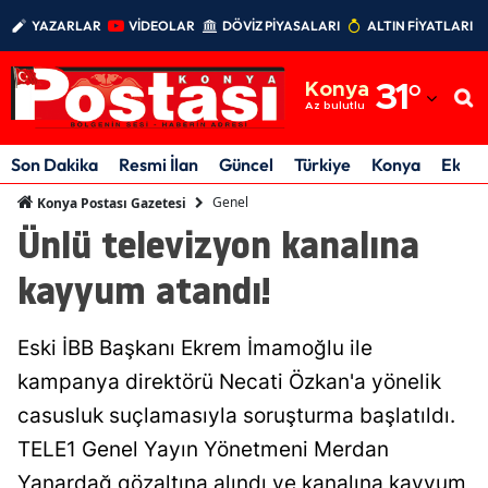
YAZARLAR
VİDEOLAR
DÖVİZ PİYASALARI
ALTIN FİYATLARI
Adana
Konya
31
°
Adıyaman
Az bulutlu
Afyonkarahisar
Son Dakika
Resmi İlan
Güncel
Türkiye
Konya
Ekon
Ağrı
Genel
Konya Postası Gazetesi
Ünlü televizyon kanalına
Amasya
kayyum atandı!
Ankara
Antalya
Eski İBB Başkanı Ekrem İmamoğlu ile
Artvin
kampanya direktörü Necati Özkan'a yönelik
casusluk suçlamasıyla soruşturma başlatıldı.
Aydın
TELE1 Genel Yayın Yönetmeni Merdan
Balıkesir
Yanardağ gözaltına alındı ve kanalına kayyum