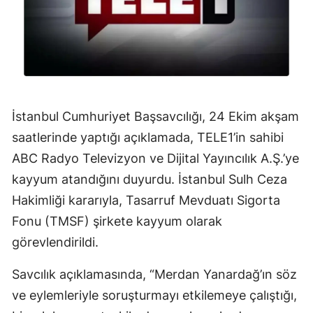
Mersin
İstanbul
İzmir
Kars
İstanbul Cumhuriyet Başsavcılığı, 24 Ekim akşam
Kastamonu
saatlerinde yaptığı açıklamada, TELE1’in sahibi
ABC Radyo Televizyon ve Dijital Yayıncılık A.Ş.’ye
Kayseri
kayyum atandığını duyurdu. İstanbul Sulh Ceza
Kırklareli
Hakimliği kararıyla, Tasarruf Mevduatı Sigorta
Kırşehir
Fonu (TMSF) şirkete kayyum olarak
görevlendirildi.
Kocaeli
Savcılık açıklamasında, “Merdan Yanardağ’ın söz
Konya
ve eylemleriyle soruşturmayı etkilemeye çalıştığı,
Kütahya