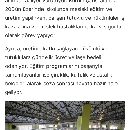
altında faaliyet yürütüyor. Kurum çatısı altında
Mersin
200’ün üzerinde işkolunda mesleki eğitim ve
üretim yapılırken, çalışan tutuklu ve hükümlüler iş
İstanbul
kazalarına ve meslek hastalıklarına karşı sigortalı
İzmir
olarak görev yapıyor.
Kars
Ayrıca, üretime katkı sağlayan hükümlü ve
Kastamonu
tutuklulara gündelik ücret ve iaşe bedeli
ödeniyor. Eğitim programlarını başarıyla
Kayseri
tamamlayanlar ise çıraklık, kalfalık ve ustalık
Kırklareli
belgeleri alarak ceza sonrası hayata hazır hale
Kırşehir
geliyor.
Kocaeli
Konya
Kütahya