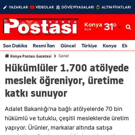
YAZARLAR
VİDEOLAR
DÖVİZ PİYASALARI
ALTIN FİYATLARI
Adana
Konya
31
°
Adıyaman
Açık
Afyonkarahisar
Son Dakika
Resmi İlan
Güncel
Türkiye
Konya
Ekon
Ağrı
Genel
Konya Postası Gazetesi
Hükümlüler 1.700 atölyede
Amasya
meslek öğreniyor, üretime
Ankara
katkı sunuyor
Antalya
Artvin
Adalet Bakanlığı'na bağlı atölyelerde 70 bin
Aydın
hükümlü ve tutuklu, çeşitli mesleklerde üretim
yapıyor. Ürünler, markalar altında satışa
Balıkesir