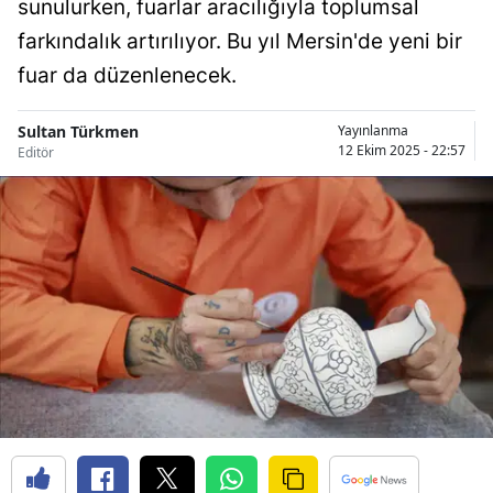
sunulurken, fuarlar aracılığıyla toplumsal
Bilecik
farkındalık artırılıyor. Bu yıl Mersin'de yeni bir
Bingöl
fuar da düzenlenecek.
Bitlis
Sultan Türkmen
Yayınlanma
12 Ekim 2025 - 22:57
Editör
Bolu
Burdur
Bursa
Çanakkale
Çankırı
Çorum
Denizli
Diyarbakır