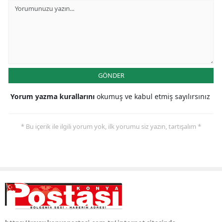
Yalova
Karabük
Kilis
GÖNDER
Osmaniye
Yorum yazma kurallarını
okumuş ve kabul etmiş sayılırsınız
Düzce
* Bu içerik ile ilgili yorum yok, ilk yorumu siz yazın, tartışalım *