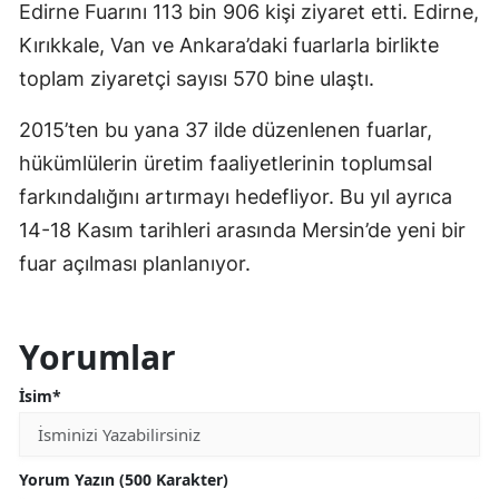
Edirne Fuarını 113 bin 906 kişi ziyaret etti. Edirne,
Yozgat
Kırıkkale, Van ve Ankara’daki fuarlarla birlikte
toplam ziyaretçi sayısı 570 bine ulaştı.
Zonguldak
2015’ten bu yana 37 ilde düzenlenen fuarlar,
Aksaray
hükümlülerin üretim faaliyetlerinin toplumsal
Bayburt
farkındalığını artırmayı hedefliyor. Bu yıl ayrıca
Karaman
14-18 Kasım tarihleri arasında Mersin’de yeni bir
fuar açılması planlanıyor.
Kırıkkale
Batman
Yorumlar
Şırnak
İsim*
Bartın
Ardahan
Yorum Yazın (500 Karakter)
Iğdır