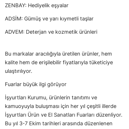
ZENBAY: Hediyelik eşyalar
Samsun
ADSİM: Gümüş ve yarı kıymetli taşlar
Siirt
ADVEM: Deterjan ve kozmetik ürünleri
Sinop
Sivas
Bu markalar aracılığıyla üretilen ürünler, hem
Tekirdağ
kalite hem de erişilebilir fiyatlarıyla tüketiciye
Tokat
ulaştırılıyor.
Trabzon
Fuarlar büyük ilgi görüyor
Tunceli
İşyurtları Kurumu, ürünlerin tanıtımı ve
Şanlıurfa
kamuoyuyla buluşması için her yıl çeşitli illerde
İşyurtları Ürün ve El Sanatları Fuarları düzenliyor.
Uşak
Bu yıl 3-7 Ekim tarihleri arasında düzenlenen
Van