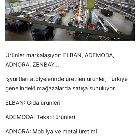
Malatya
Manisa
Kahramanmaraş
Mardin
Ürünler markalaşıyor: ELBAN, ADEMODA,
Muğla
ADNORA, ZENBAY...
Muş
İşyurtları atölyelerinde üretilen ürünler, Türkiye
Nevşehir
genelindeki mağazalarda satışa sunuluyor.
Niğde
ELBAN: Gıda ürünleri
Ordu
ADEMODA: Tekstil ürünleri
Rize
ADNORA: Mobilya ve metal üretimi
Sakarya