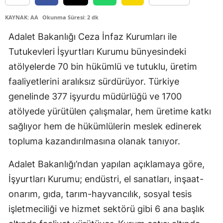
Edirne
KAYNAK: AA
Okunma Süresi: 2 dk
Elazığ
Adalet Bakanlığı Ceza İnfaz Kurumları ile
Tutukevleri İşyurtları Kurumu bünyesindeki
Erzincan
atölyelerde 70 bin hükümlü ve tutuklu, üretim
Erzurum
faaliyetlerini aralıksız sürdürüyor. Türkiye
Eskişehir
genelinde 377 işyurdu müdürlüğü ve 1700
atölyede yürütülen çalışmalar, hem üretime katkı
Gaziantep
sağlıyor hem de hükümlülerin meslek edinerek
Giresun
topluma kazandırılmasına olanak tanıyor.
Gümüşhane
Adalet Bakanlığı’ndan yapılan açıklamaya göre,
Hakkari
İşyurtları Kurumu; endüstri, el sanatları, inşaat-
onarım, gıda, tarım-hayvancılık, sosyal tesis
Hatay
işletmeciliği ve hizmet sektörü gibi 6 ana başlık
Isparta