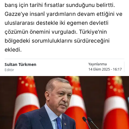
barış için tarihi fırsatlar sunduğunu belirtti.
Bilecik
Gazze'ye insanî yardımların devam ettiğini ve
Bingöl
uluslararası destekle iki egemen devletli
Bitlis
çözümün önemini vurguladı. Türkiye'nin
bölgedeki sorumluluklarını sürdüreceğini
Bolu
ekledi.
Burdur
Sultan Türkmen
Yayınlanma
Bursa
14 Ekim 2025 - 16:17
Editör
Çanakkale
Çankırı
Çorum
Denizli
Diyarbakır