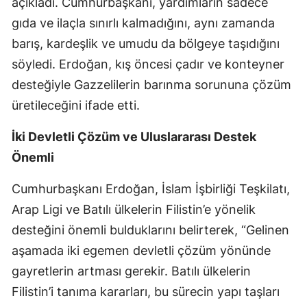
açıkladı. Cumhurbaşkanı, yardımların sadece
Malatya
gıda ve ilaçla sınırlı kalmadığını, aynı zamanda
barış, kardeşlik ve umudu da bölgeye taşıdığını
Manisa
söyledi. Erdoğan, kış öncesi çadır ve konteyner
Kahramanmaraş
desteğiyle Gazzelilerin barınma sorununa çözüm
üretileceğini ifade etti.
Mardin
Muğla
İki Devletli Çözüm ve Uluslararası Destek
Önemli
Muş
Cumhurbaşkanı Erdoğan, İslam İşbirliği Teşkilatı,
Nevşehir
Arap Ligi ve Batılı ülkelerin Filistin’e yönelik
Niğde
desteğini önemli bulduklarını belirterek, “Gelinen
Ordu
aşamada iki egemen devletli çözüm yönünde
gayretlerin artması gerekir. Batılı ülkelerin
Rize
Filistin’i tanıma kararları, bu sürecin yapı taşları
Sakarya