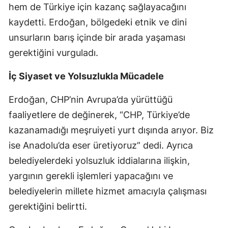
hem de Türkiye için kazanç sağlayacağını
Yozgat
kaydetti. Erdoğan, bölgedeki etnik ve dini
unsurların barış içinde bir arada yaşaması
Zonguldak
gerektiğini vurguladı.
Aksaray
İç Siyaset ve Yolsuzlukla Mücadele
Bayburt
Erdoğan, CHP’nin Avrupa’da yürüttüğü
Karaman
faaliyetlere de değinerek, “CHP, Türkiye’de
Kırıkkale
kazanamadığı meşruiyeti yurt dışında arıyor. Biz
Batman
ise Anadolu’da eser üretiyoruz” dedi. Ayrıca
belediyelerdeki yolsuzluk iddialarına ilişkin,
Şırnak
yargının gerekli işlemleri yapacağını ve
Bartın
belediyelerin millete hizmet amacıyla çalışması
gerektiğini belirtti.
Ardahan
Iğdır