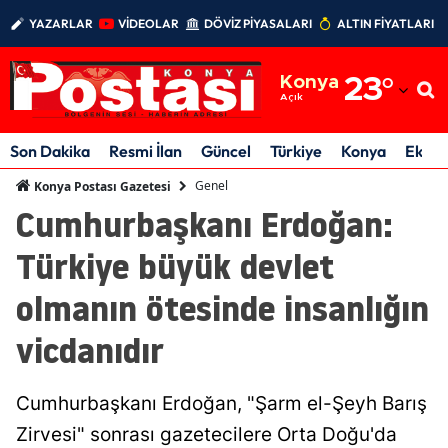
YAZARLAR
VİDEOLAR
DÖVİZ PİYASALARI
ALTIN FİYATLARI
Adana
Konya
23
°
Adıyaman
Açık
Afyonkarahisar
Son Dakika
Resmi İlan
Güncel
Türkiye
Konya
Ekon
Ağrı
Genel
Konya Postası Gazetesi
Cumhurbaşkanı Erdoğan:
Amasya
Türkiye büyük devlet
Ankara
olmanın ötesinde insanlığın
Antalya
vicdanıdır
Artvin
Aydın
Cumhurbaşkanı Erdoğan, "Şarm el-Şeyh Barış
Balıkesir
Zirvesi" sonrası gazetecilere Orta Doğu'da