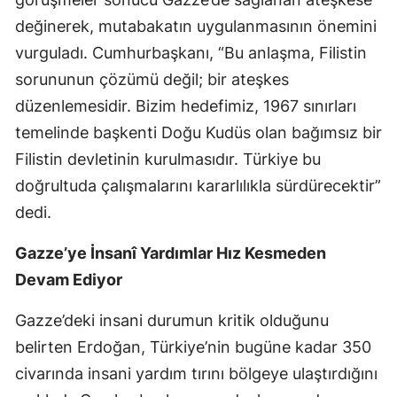
Mersin
değinerek, mutabakatın uygulanmasının önemini
vurguladı. Cumhurbaşkanı, “Bu anlaşma, Filistin
İstanbul
sorununun çözümü değil; bir ateşkes
İzmir
düzenlemesidir. Bizim hedefimiz, 1967 sınırları
temelinde başkenti Doğu Kudüs olan bağımsız bir
Kars
Filistin devletinin kurulmasıdır. Türkiye bu
Kastamonu
doğrultuda çalışmalarını kararlılıkla sürdürecektir”
Kayseri
dedi.
Kırklareli
Gazze’ye İnsanî Yardımlar Hız Kesmeden
Devam Ediyor
Kırşehir
Kocaeli
Gazze’deki insani durumun kritik olduğunu
belirten Erdoğan, Türkiye’nin bugüne kadar 350
Konya
civarında insani yardım tırını bölgeye ulaştırdığını
Kütahya