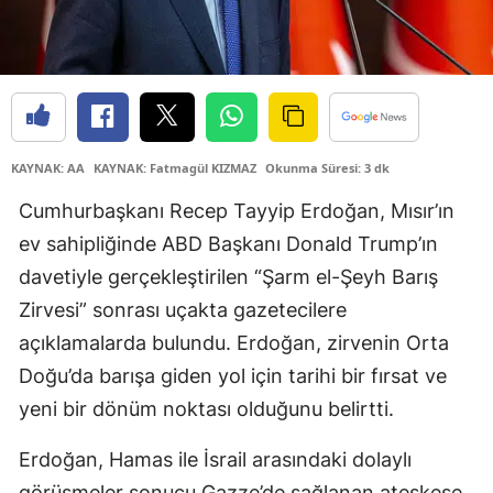
Edirne
Elazığ
Erzincan
Erzurum
KAYNAK: AA
KAYNAK: Fatmagül KIZMAZ
Okunma Süresi: 3 dk
Eskişehir
Cumhurbaşkanı Recep Tayyip Erdoğan, Mısır’ın
ev sahipliğinde ABD Başkanı Donald Trump’ın
Gaziantep
davetiyle gerçekleştirilen “Şarm el-Şeyh Barış
Giresun
Zirvesi” sonrası uçakta gazetecilere
açıklamalarda bulundu. Erdoğan, zirvenin Orta
Gümüşhane
Doğu’da barışa giden yol için tarihi bir fırsat ve
Hakkari
yeni bir dönüm noktası olduğunu belirtti.
Hatay
Erdoğan, Hamas ile İsrail arasındaki dolaylı
Isparta
görüşmeler sonucu Gazze’de sağlanan ateşkese