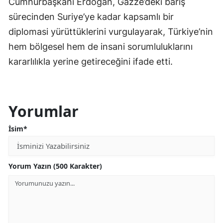
Cumhurbaşkanı Erdoğan, Gazze’deki barış
sürecinden Suriye’ye kadar kapsamlı bir
Yalova
diplomasi yürüttüklerini vurgulayarak, Türkiye’nin
Karabük
hem bölgesel hem de insani sorumluluklarını
Kilis
kararlılıkla yerine getireceğini ifade etti.
Osmaniye
Düzce
Yorumlar
İsim*
Yorum Yazın (500 Karakter)