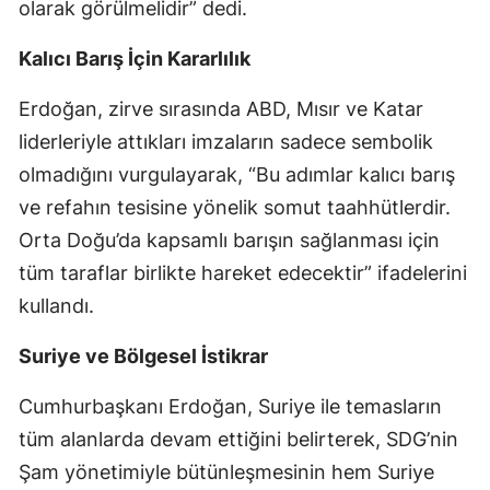
olarak görülmelidir” dedi.
Samsun
Kalıcı Barış İçin Kararlılık
Siirt
Erdoğan, zirve sırasında ABD, Mısır ve Katar
Sinop
liderleriyle attıkları imzaların sadece sembolik
Sivas
olmadığını vurgulayarak, “Bu adımlar kalıcı barış
ve refahın tesisine yönelik somut taahhütlerdir.
Tekirdağ
Orta Doğu’da kapsamlı barışın sağlanması için
Tokat
tüm taraflar birlikte hareket edecektir” ifadelerini
kullandı.
Trabzon
Tunceli
Suriye ve Bölgesel İstikrar
Şanlıurfa
Cumhurbaşkanı Erdoğan, Suriye ile temasların
tüm alanlarda devam ettiğini belirterek, SDG’nin
Uşak
Şam yönetimiyle bütünleşmesinin hem Suriye
Van