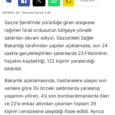
Edirne
KAYNAK: AA
Okunma Süresi: 2 dk
Elazığ
Gazze Şeridi’nde yürürlüğe giren ateşkese
Erzincan
rağmen İsrail ordusunun bölgeye yönelik
saldırıları devam ediyor. Gazze’deki Sağlık
Erzurum
Bakanlığı tarafından yapılan açıklamada, son 24
Eskişehir
saatte gerçekleştirilen saldırılarda 23 Filistinlinin
Gaziantep
hayatını kaybettiği, 122 kişinin yaralandığı
bildirildi.
Giresun
Gümüşhane
Bakanlık açıklamasında, hastanelere ulaşan son
verilere göre 3’ü önceki saldırılarda yaralanıp
Hakkari
yaşamını yitiren, 4’ü son bombardımanlarda ölen
Hatay
ve 22’si enkaz altından çıkarılan toplam 29
kişinin cenazesine ulaşıldığı ifade edildi. Ayrıca
Isparta