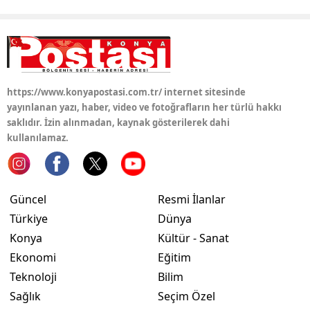
Yozgat
Zonguldak
Aksaray
https://www.konyapostasi.com.tr/ internet sitesinde
yayınlanan yazı, haber, video ve fotoğrafların her türlü hakkı
Bayburt
saklıdır. İzin alınmadan, kaynak gösterilerek dahi
kullanılamaz.
Karaman
Kırıkkale
Batman
Güncel
Resmi İlanlar
Türkiye
Dünya
Şırnak
Konya
Kültür - Sanat
Bartın
Ekonomi
Eğitim
Teknoloji
Bilim
Ardahan
Sağlık
Seçim Özel
Iğdır