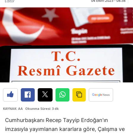
04 Ekim 2025 - 08:58
Editör
Bilecik
Bingöl
Bitlis
Bolu
Burdur
Bursa
Çanakkale
Çankırı
Çorum
KAYNAK: AA
Okunma Süresi: 3 dk
Denizli
Cumhurbaşkanı Recep Tayyip Erdoğan'ın
Diyarbakır
imzasıyla yayımlanan kararlara göre, Çalışma ve