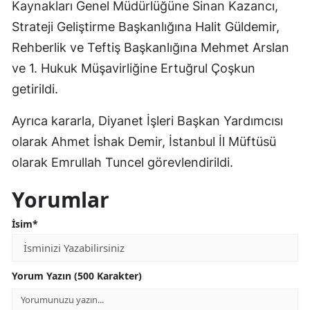
Kaynakları Genel Müdürlüğüne Sinan Kazancı,
Yozgat
Strateji Geliştirme Başkanlığına Halit Güldemir,
Rehberlik ve Teftiş Başkanlığına Mehmet Arslan
Zonguldak
ve 1. Hukuk Müşavirliğine Ertuğrul Çoşkun
Aksaray
getirildi.
Bayburt
Ayrıca kararla, Diyanet İşleri Başkan Yardımcısı
Karaman
olarak Ahmet İshak Demir, İstanbul İl Müftüsü
olarak Emrullah Tuncel görevlendirildi.
Kırıkkale
Yorumlar
Batman
İsim*
Şırnak
Bartın
Yorum Yazın (500 Karakter)
Ardahan
Iğdır