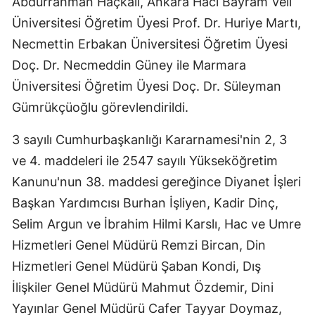
Abdurrahman Haçkalı, Ankara Hacı Bayram Veli
Malatya
Üniversitesi Öğretim Üyesi Prof. Dr. Huriye Martı,
Necmettin Erbakan Üniversitesi Öğretim Üyesi
Manisa
Doç. Dr. Necmeddin Güney ile Marmara
Kahramanmaraş
Üniversitesi Öğretim Üyesi Doç. Dr. Süleyman
Gümrükçüoğlu görevlendirildi.
Mardin
Muğla
3 sayılı Cumhurbaşkanlığı Kararnamesi'nin 2, 3
ve 4. maddeleri ile 2547 sayılı Yükseköğretim
Muş
Kanunu'nun 38. maddesi gereğince Diyanet İşleri
Nevşehir
Başkan Yardımcısı Burhan İşliyen, Kadir Dinç,
Selim Argun ve İbrahim Hilmi Karslı, Hac ve Umre
Niğde
Hizmetleri Genel Müdürü Remzi Bircan, Din
Ordu
Hizmetleri Genel Müdürü Şaban Kondi, Dış
Rize
İlişkiler Genel Müdürü Mahmut Özdemir, Dini
Yayınlar Genel Müdürü Cafer Tayyar Doymaz,
Sakarya