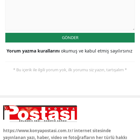
Yalova
Karabük
GÖNDER
Kilis
Yorum yazma kurallarını
okumuş ve kabul etmiş sayılırsınız
Osmaniye
Düzce
* Bu içerik ile ilgili yorum yok, ilk yorumu siz yazın, tartışalım *
https://www.konyapostasi.com.tr/ internet sitesinde
yayınlanan yazı, haber, video ve fotoğrafların her türlü hakkı