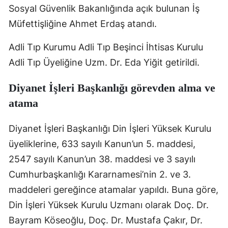
Sosyal Güvenlik Bakanlığında açık bulunan İş
Edirne
Müfettişliğine Ahmet Erdaş atandı.
Elazığ
Adli Tıp Kurumu Adli Tıp Beşinci İhtisas Kurulu
Erzincan
Adli Tıp Üyeliğine Uzm. Dr. Eda Yiğit getirildi.
Erzurum
Diyanet İşleri Başkanlığı görevden alma ve
Eskişehir
atama
Gaziantep
Diyanet İşleri Başkanlığı Din İşleri Yüksek Kurulu
Giresun
üyeliklerine, 633 sayılı Kanun’un 5. maddesi,
2547 sayılı Kanun’un 38. maddesi ve 3 sayılı
Gümüşhane
Cumhurbaşkanlığı Kararnamesi’nin 2. ve 3.
Hakkari
maddeleri gereğince atamalar yapıldı. Buna göre,
Hatay
Din İşleri Yüksek Kurulu Uzmanı olarak Doç. Dr.
Bayram Köseoğlu, Doç. Dr. Mustafa Çakır, Dr.
Isparta