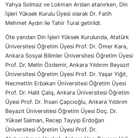
Yahya Solmaz ve Lokman Arslan atanırken, Din
Mersin
İşleri Yüksek Kurulu Üyesi olarak Dr. Fatih
İstanbul
Mehmet Aydın ile Tahir Tural getirildi.
İzmir
Öte yandan Din İşleri Yüksek Kurulunda, Atatürk
Üniversitesi Öğretim Üyesi Prof. Dr. Ömer Kara,
Kars
Ankara Sosyal Bilimler Üniversitesi Öğretim Üyesi
Kastamonu
Prof. Dr. Metin Özdemir, Ankara Yıldırım Beyazıt
Kayseri
Üniversitesi Öğretim Üyesi Prof. Dr. Yaşar Yiğit,
Necmettin Erbakan Üniversitesi Öğretim Üyesi
Kırklareli
Prof. Dr. Halit Çalış, Ankara Üniversitesi Öğretim
Kırşehir
Üyesi Prof. Dr. İhsan Çapcıoğlu, Ankara Yıldırım
Kocaeli
Beyazıt Üniversitesi Öğretim Üyesi Doç. Dr.
Yüksel Salman, Recep Tayyip Erdoğan
Konya
Üniversitesi Öğretim Üyesi Prof. Dr.
Kütahya