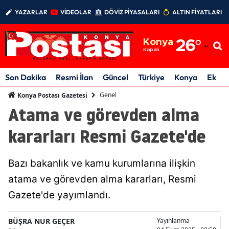
YAZARLAR
VİDEOLAR
DÖVİZ PİYASALARI
ALTIN FİYATLARI
Adana
Konya
26
°
Adıyaman
Kapalı
Afyonkarahisar
Son Dakika
Resmi İlan
Güncel
Türkiye
Konya
Ekon
Ağrı
Genel
Konya Postası Gazetesi
Atama ve görevden alma
Amasya
kararları Resmi Gazete'de
Ankara
Antalya
Bazı bakanlık ve kamu kurumlarına ilişkin
Artvin
atama ve görevden alma kararları, Resmi
Gazete'de yayımlandı.
Aydın
Balıkesir
BÜŞRA NUR GEÇER
Yayınlanma