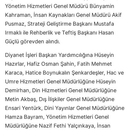
Yönetim Hizmetleri Genel Müdürü Bünyamin
Samsun
Kahraman, İnsan Kaynakları Genel Müdürü Akif
Siirt
Pusmaz, Strateji Geliştirme Başkanı Mustafa
Irmaklı ile Rehberlik ve Teftiş Başkanı Hasan
Sinop
Güçlü görevden alındı.
Sivas
Diyanet İşleri Başkan Yardımcılığına Hüseyin
Tekirdağ
Hazırlar, Hafiz Osman Şahin, Fatih Mehmet
Tokat
Karaca, Hatice Boynukalın Şenkardeşler, Hac ve
Umre Hizmetleri Genel Müdürlüğüne Hüseyin
Trabzon
Demirhan, Din Hizmetleri Genel Müdürlüğüne
Tunceli
Metin Akbaş, Dış İlişkiler Genel Müdürlüğüne
Şanlıurfa
Ensari Yentürk, Dini Yayınlar Genel Müdürlüğüne
Hamza Bayram, Yönetim Hizmetleri Genel
Uşak
Müdürlüğüne Nazif Fethi Yalçınkaya, İnsan
Van