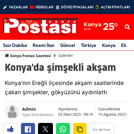
YAZARLAR
VİDEOLAR
DÖVİZ PİYASALARI
ALTIN FİYATLARI
Adana
Konya
25
°
Adıyaman
Açık
Afyonkarahisar
Son Dakika
Resmi İlan
Güncel
Türkiye
Konya
Ekon
Ağrı
Galeriler
Konya Postası Gazetesi
Konya'da şimşekli akşam
Amasya
Ankara
Konya'nın Ereğli ilçesinde akşam saatlerinde
Antalya
çakan şimşekler, gökyüzünü aydınlattı
Artvin
Admin
Yayınlanma
Güncellenme
02 Ekim 2023 - 09:19
15 Ağustos 2025 - 15
Yayın Koordinatörü
Aydın
Balıkesir