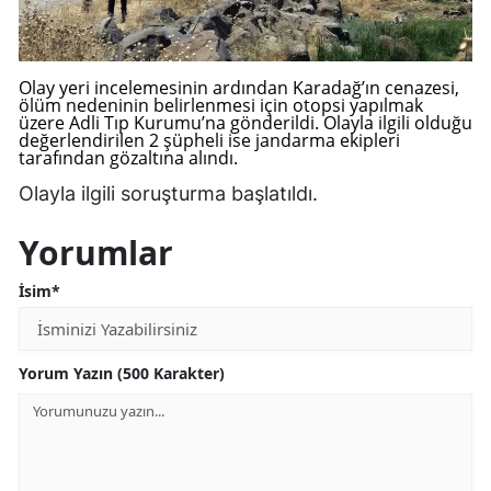
Samsun
Siirt
Olay yeri incelemesinin ardından Karadağ’ın cenazesi,
ölüm nedeninin belirlenmesi için otopsi yapılmak
üzere Adli Tıp Kurumu’na gönderildi. Olayla ilgili olduğu
Sinop
değerlendirilen 2 şüpheli ise jandarma ekipleri
tarafından gözaltına alındı.
Sivas
Olayla ilgili soruşturma başlatıldı.
Tekirdağ
Yorumlar
Tokat
İsim*
Trabzon
Tunceli
Yorum Yazın (500 Karakter)
Şanlıurfa
Uşak
Van