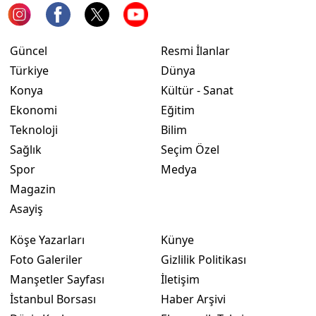
Yalova
Güncel
Resmi İlanlar
Karabük
Türkiye
Dünya
Kilis
Konya
Kültür - Sanat
Ekonomi
Eğitim
Osmaniye
Teknoloji
Bilim
Düzce
Sağlık
Seçim Özel
Spor
Medya
Magazin
Asayiş
Köşe Yazarları
Künye
Foto Galeriler
Gizlilik Politikası
Manşetler Sayfası
İletişim
İstanbul Borsası
Haber Arşivi