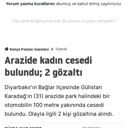
Yorum yazma kurallarını
okumuş ve kabul etmiş sayılırsınız
Edirne
Elazığ
* Bu içerik ile ilgili yorum yok, ilk yorumu siz yazın, tartışalım *
Erzincan
Erzurum
Güncel
Konya Postası Gazetesi
Eskişehir
Arazide kadın cesedi
Gaziantep
bulundu; 2 gözaltı
Giresun
Diyarbakır’ın Bağlar ilçesinde Gülistan
Gümüşhane
Karadağ’ın (31) arazide park halindeki bir
Hakkari
otomobilin 100 metre yakınında cesedi
Hatay
bulundu. Olayla ilgili 2 kişi gözaltına alındı.
Isparta