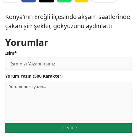
Bilecik
Konya'nın Ereğli ilçesinde akşam saatlerinde
Bingöl
çakan şimşekler, gökyüzünü aydınlattı
Bitlis
Yorumlar
Bolu
İsim*
Burdur
Bursa
Yorum Yazın (500 Karakter)
Çanakkale
Çankırı
Çorum
Denizli
GÖNDER
Diyarbakır