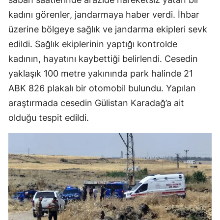
kadını görenler, jandarmaya haber verdi. İhbar
Malatya
üzerine bölgeye sağlık ve jandarma ekipleri sevk
Manisa
edildi. Sağlık ekiplerinin yaptığı kontrolde
Kahramanmaraş
kadının, hayatını kaybettiği belirlendi. Cesedin
yaklaşık 100 metre yakınında park halinde 21
Mardin
ABK 826 plakalı bir otomobil bulundu. Yapılan
Muğla
araştırmada cesedin Gülistan Karadağ’a ait
Muş
olduğu tespit edildi.
Nevşehir
Niğde
Ordu
Rize
Sakarya