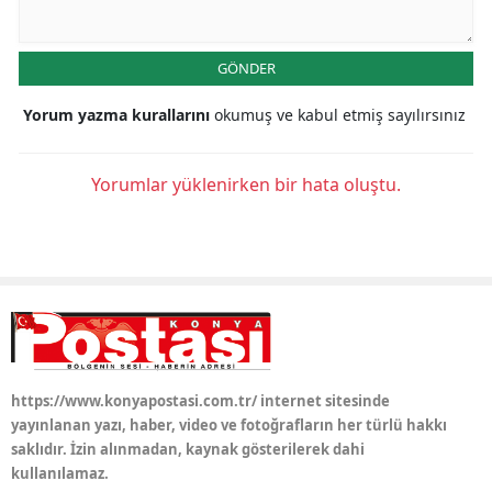
Yozgat
GÖNDER
Zonguldak
Yorum yazma kurallarını
okumuş ve kabul etmiş sayılırsınız
Aksaray
Bayburt
Yorumlar yüklenirken bir hata oluştu.
Karaman
Kırıkkale
Batman
Şırnak
Bartın
https://www.konyapostasi.com.tr/ internet sitesinde
yayınlanan yazı, haber, video ve fotoğrafların her türlü hakkı
Ardahan
saklıdır. İzin alınmadan, kaynak gösterilerek dahi
kullanılamaz.
Iğdır