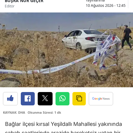
BÜŞRA NUR GEÇER
Yayınlanma
10 Ağustos 2026 - 12:45
Editör
Mersin
İstanbul
İzmir
Kars
Kastamonu
Kayseri
Kırklareli
Kırşehir
Kocaeli
KAYNAK: DHA
Okunma Süresi: 1 dk
Konya
Bağlar ilçesi kırsal Yeşildallı Mahallesi yakınında
Kütahya
sabah saatlerinde arazide hareketsiz yatan bir