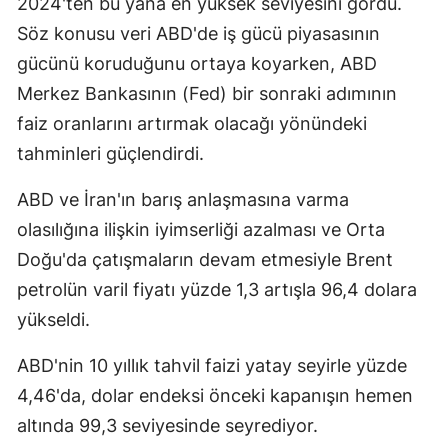
2024'ten bu yana en yüksek seviyesini gördü.
Mersin
Söz konusu veri ABD'de iş gücü piyasasının
gücünü koruduğunu ortaya koyarken, ABD
İstanbul
Merkez Bankasının (Fed) bir sonraki adımının
İzmir
faiz oranlarını artırmak olacağı yönündeki
Kars
tahminleri güçlendirdi.
Kastamonu
ABD ve İran'ın barış anlaşmasına varma
olasılığına ilişkin iyimserliği azalması ve Orta
Kayseri
Doğu'da çatışmaların devam etmesiyle Brent
Kırklareli
petrolün varil fiyatı yüzde 1,3 artışla 96,4 dolara
Kırşehir
yükseldi.
Kocaeli
ABD'nin 10 yıllık tahvil faizi yatay seyirle yüzde
4,46'da, dolar endeksi önceki kapanışın hemen
Konya
altında 99,3 seviyesinde seyrediyor.
Kütahya