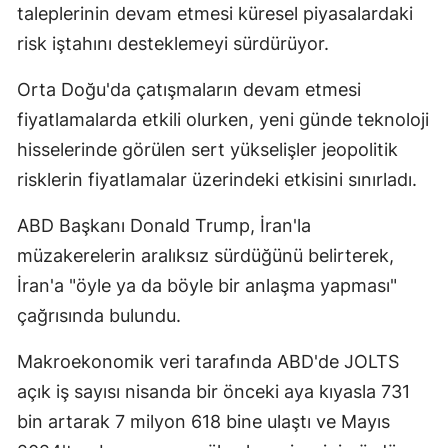
taleplerinin devam etmesi küresel piyasalardaki
Edirne
risk iştahını desteklemeyi sürdürüyor.
Elazığ
Orta Doğu'da çatışmaların devam etmesi
Erzincan
fiyatlamalarda etkili olurken, yeni günde teknoloji
Erzurum
hisselerinde görülen sert yükselişler jeopolitik
risklerin fiyatlamalar üzerindeki etkisini sınırladı.
Eskişehir
ABD Başkanı Donald Trump, İran'la
Gaziantep
müzakerelerin aralıksız sürdüğünü belirterek,
Giresun
İran'a "öyle ya da böyle bir anlaşma yapması"
Gümüşhane
çağrısında bulundu.
Hakkari
Makroekonomik veri tarafında ABD'de JOLTS
açık iş sayısı nisanda bir önceki aya kıyasla 731
Hatay
bin artarak 7 milyon 618 bine ulaştı ve Mayıs
Isparta