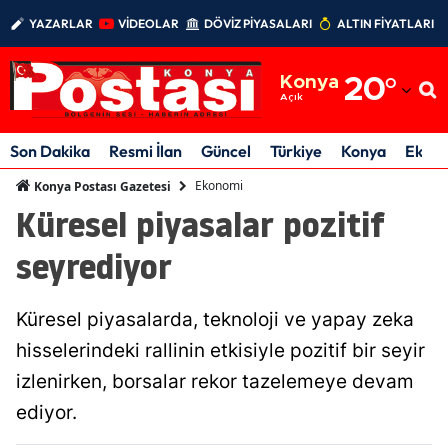
YAZARLAR
VİDEOLAR
DÖVİZ PİYASALARI
ALTIN FİYATLARI
Adana
Konya
20
°
Adıyaman
Açık
Afyonkarahisar
Son Dakika
Resmi İlan
Güncel
Türkiye
Konya
Ekon
Ağrı
Ekonomi
Konya Postası Gazetesi
Küresel piyasalar pozitif
Amasya
seyrediyor
Ankara
Antalya
Küresel piyasalarda, teknoloji ve yapay zeka
Artvin
hisselerindeki rallinin etkisiyle pozitif bir seyir
izlenirken, borsalar rekor tazelemeye devam
Aydın
ediyor.
Balıkesir