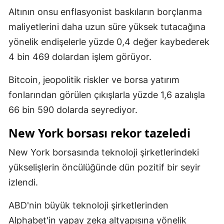
Altının onsu enflasyonist baskıların borçlanma
Malatya
maliyetlerini daha uzun süre yüksek tutacağına
Manisa
yönelik endişelerle yüzde 0,4 değer kaybederek
4 bin 469 dolardan işlem görüyor.
Kahramanmaraş
Mardin
Bitcoin, jeopolitik riskler ve borsa yatırım
fonlarından görülen çıkışlarla yüzde 1,6 azalışla
Muğla
66 bin 590 dolarda seyrediyor.
Muş
New York borsası rekor tazeledi
Nevşehir
New York borsasında teknoloji şirketlerindeki
Niğde
yükselişlerin öncülüğünde dün pozitif bir seyir
Ordu
izlendi.
Rize
ABD'nin büyük teknoloji şirketlerinden
Alphabet'in yapay zeka altyapısına yönelik
Sakarya