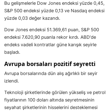
Bu gelişmelerle Dow Jones endeksi yüzde 0,45,
Yozgat
S&P 500 endeksi yüzde 0,13 ve Nasdaq endeksi
yüzde 0,03 değer kazandı.
Zonguldak
Dow Jones endeksi 51.369,61 puan, S&P 500
Aksaray
endeksi 7.620,90 puanla rekor kırdı. ABD'de
Bayburt
endeks vadeli kontratlar güne karışık seyirle
Karaman
başladı.
Kırıkkale
Avrupa borsaları pozitif seyretti
Batman
Avrupa borsalarında dün alış ağırlıklı bir seyir
izlendi.
Şırnak
Bartın
Teknoloji şirketlerinde görülen yükseliş ve petrol
fiyatlarının 100 doları altında seyretmesinin
Ardahan
seyahat şirketlerinin hisselerini desteklemesi
Iğdır