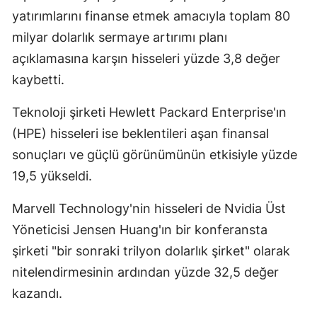
yatırımlarını finanse etmek amacıyla toplam 80
Samsun
milyar dolarlık sermaye artırımı planı
Siirt
açıklamasına karşın hisseleri yüzde 3,8 değer
kaybetti.
Sinop
Sivas
Teknoloji şirketi Hewlett Packard Enterprise'ın
(HPE) hisseleri ise beklentileri aşan finansal
Tekirdağ
sonuçları ve güçlü görünümünün etkisiyle yüzde
Tokat
19,5 yükseldi.
Trabzon
Marvell Technology'nin hisseleri de Nvidia Üst
Tunceli
Yöneticisi Jensen Huang'ın bir konferansta
şirketi "bir sonraki trilyon dolarlık şirket" olarak
Şanlıurfa
nitelendirmesinin ardından yüzde 32,5 değer
Uşak
kazandı.
Van