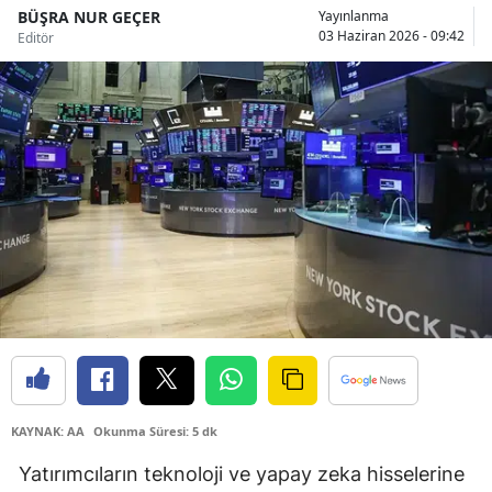
BÜŞRA NUR GEÇER
Yayınlanma
Bilecik
03 Haziran 2026 - 09:42
Editör
Bingöl
Bitlis
Bolu
Burdur
Bursa
Çanakkale
Çankırı
Çorum
Denizli
KAYNAK: AA
Okunma Süresi: 5 dk
Yatırımcıların teknoloji ve yapay zeka hisselerine
Diyarbakır