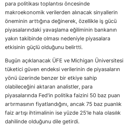
para politikası toplantısı öncesinde
Mersin
makroekonomik verilerden alınacak sinyallerin
İstanbul
öneminin arttığına değinerek, özellikle iş gücü
piyasalarındaki yavaşlama eğiliminin bankanın
İzmir
yakın takibinde olması nedeniyle piyasalara
Kars
etkisinin güçlü olduğunu belirtti.
Kastamonu
Bugün açıklanacak ÜFE ve Michigan Üniversitesi
Kayseri
tüketici güven endeksi verilerinin de piyasaların
yönü üzerinde benzer bir etkiye sahip
Kırklareli
olabileceğini aktaran analistler, para
Kırşehir
piyasalarında Fed'in politika faizini 50 baz puan
Kocaeli
artırmasının fiyatlandığını, ancak 75 baz puanlık
faiz artışı ihtimalinin ise yüzde 25'le hala olasılık
Konya
dahilinde olduğunu dile getirdi.
Kütahya