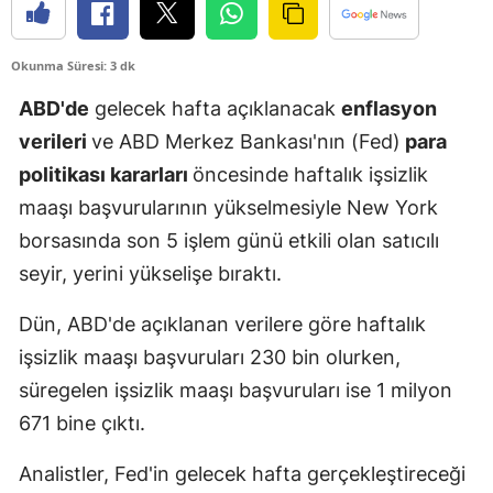
Edirne
Okunma Süresi: 3 dk
Elazığ
ABD'de
gelecek hafta açıklanacak
enflasyon
Erzincan
verileri
ve ABD Merkez Bankası'nın (Fed)
para
Erzurum
politikası kararları
öncesinde haftalık işsizlik
maaşı başvurularının yükselmesiyle New York
Eskişehir
borsasında son 5 işlem günü etkili olan satıcılı
Gaziantep
seyir, yerini yükselişe bıraktı.
Giresun
Dün, ABD'de açıklanan verilere göre haftalık
Gümüşhane
işsizlik maaşı başvuruları 230 bin olurken,
Hakkari
süregelen işsizlik maaşı başvuruları ise 1 milyon
671 bine çıktı.
Hatay
Analistler, Fed'in gelecek hafta gerçekleştireceği
Isparta