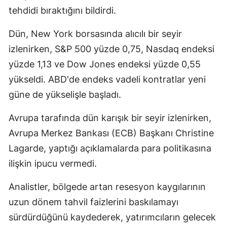
tehdidi bıraktığını bildirdi.
Samsun
Dün, New York borsasında alıcılı bir seyir
Siirt
izlenirken, S&P 500 yüzde 0,75, Nasdaq endeksi
Sinop
yüzde 1,13 ve Dow Jones endeksi yüzde 0,55
yükseldi. ABD'de endeks vadeli kontratlar yeni
Sivas
güne de yükselişle başladı.
Tekirdağ
Avrupa tarafında dün karışık bir seyir izlenirken,
Tokat
Avrupa Merkez Bankası (ECB) Başkanı Christine
Trabzon
Lagarde, yaptığı açıklamalarda para politikasına
Tunceli
ilişkin ipucu vermedi.
Şanlıurfa
Analistler, bölgede artan resesyon kaygılarının
uzun dönem tahvil faizlerini baskılamayı
Uşak
sürdürdüğünü kaydederek, yatırımcıların gelecek
Van