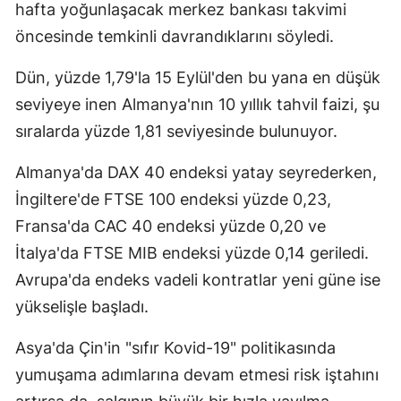
hafta yoğunlaşacak merkez bankası takvimi
Yozgat
öncesinde temkinli davrandıklarını söyledi.
Zonguldak
Dün, yüzde 1,79'la 15 Eylül'den bu yana en düşük
seviyeye inen Almanya'nın 10 yıllık tahvil faizi, şu
Aksaray
sıralarda yüzde 1,81 seviyesinde bulunuyor.
Bayburt
Almanya'da DAX 40 endeksi yatay seyrederken,
Karaman
İngiltere'de FTSE 100 endeksi yüzde 0,23,
Kırıkkale
Fransa'da CAC 40 endeksi yüzde 0,20 ve
İtalya'da FTSE MIB endeksi yüzde 0,14 geriledi.
Batman
Avrupa'da endeks vadeli kontratlar yeni güne ise
Şırnak
yükselişle başladı.
Bartın
Asya'da Çin'in "sıfır Kovid-19" politikasında
Ardahan
yumuşama adımlarına devam etmesi risk iştahını
Iğdır