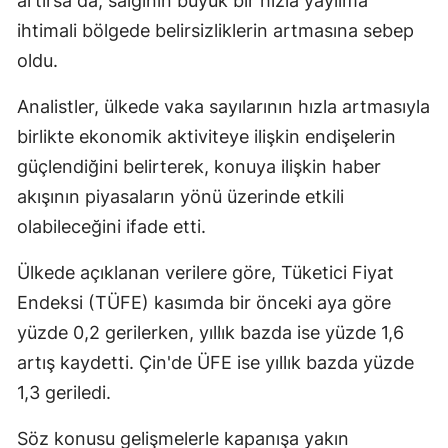
artırsa da, salgının büyük bir hızla yayılma
ihtimali bölgede belirsizliklerin artmasına sebep
Yalova
oldu.
Karabük
Analistler, ülkede vaka sayılarının hızla artmasıyla
Kilis
birlikte ekonomik aktiviteye ilişkin endişelerin
Osmaniye
güçlendiğini belirterek, konuya ilişkin haber
akışının piyasaların yönü üzerinde etkili
Düzce
olabileceğini ifade etti.
Ülkede açıklanan verilere göre, Tüketici Fiyat
Endeksi (TÜFE) kasımda bir önceki aya göre
yüzde 0,2 gerilerken, yıllık bazda ise yüzde 1,6
artış kaydetti. Çin'de ÜFE ise yıllık bazda yüzde
1,3 geriledi.
Söz konusu gelişmelerle kapanışa yakın