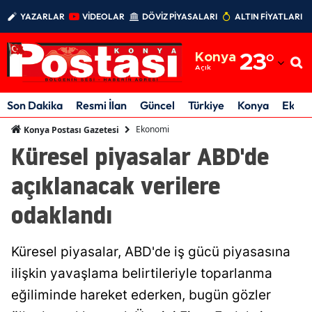
YAZARLAR
VİDEOLAR
DÖVİZ PİYASALARI
ALTIN FİYATLARI
Adana
Konya
23
°
Adıyaman
Açık
Afyonkarahisar
Son Dakika
Resmi İlan
Güncel
Türkiye
Konya
Ekon
Ağrı
Ekonomi
Konya Postası Gazetesi
Küresel piyasalar ABD'de
Amasya
açıklanacak verilere
Ankara
odaklandı
Antalya
Artvin
Küresel piyasalar, ABD'de iş gücü piyasasına
Aydın
ilişkin yavaşlama belirtileriyle toparlanma
eğiliminde hareket ederken, bugün gözler
Balıkesir