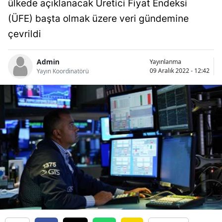
ülkede açıklanacak Üretici Fiyat Endeksi
Bilecik
(ÜFE) başta olmak üzere veri gündemine
Bingöl
çevrildi
Bitlis
Admin
Yayınlanma
09 Aralık 2022 - 12:42
Bolu
Yayın Koordinatörü
Burdur
Bursa
Çanakkale
Çankırı
Çorum
Denizli
Diyarbakır