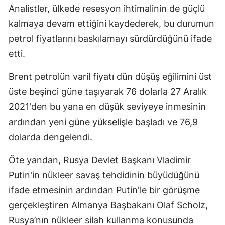
Analistler, ülkede resesyon ihtimalinin de güçlü
Malatya
kalmaya devam ettiğini kaydederek, bu durumun
Manisa
petrol fiyatlarını baskılamayı sürdürdüğünü ifade
etti.
Kahramanmaraş
Brent petrolün varil fiyatı dün düşüş eğilimini üst
Mardin
üste beşinci güne taşıyarak 76 dolarla 27 Aralık
Muğla
2021'den bu yana en düşük seviyeye inmesinin
Muş
ardından yeni güne yükselişle başladı ve 76,9
dolarda dengelendi.
Nevşehir
Öte yandan, Rusya Devlet Başkanı Vladimir
Niğde
Putin'in nükleer savaş tehdidinin büyüdüğünü
Ordu
ifade etmesinin ardından Putin'le bir görüşme
Rize
gerçekleştiren Almanya Başbakanı Olaf Scholz,
Rusya’nın nükleer silah kullanma konusunda
Sakarya