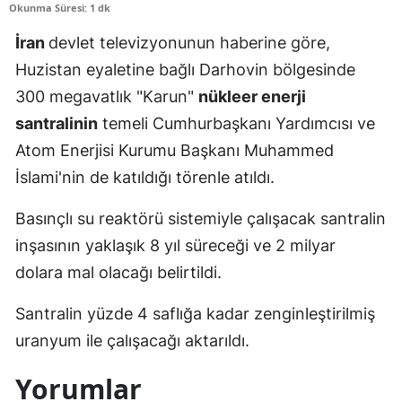
Okunma Süresi: 1 dk
Edirne
İran
devlet televizyonunun haberine göre,
Elazığ
Huzistan eyaletine bağlı Darhovin bölgesinde
300 megavatlık "Karun"
nükleer enerji
Erzincan
santralinin
temeli Cumhurbaşkanı Yardımcısı ve
Erzurum
Atom Enerjisi Kurumu Başkanı Muhammed
Eskişehir
İslami'nin de katıldığı törenle atıldı.
Gaziantep
Basınçlı su reaktörü sistemiyle çalışacak santralin
Giresun
inşasının yaklaşık 8 yıl süreceği ve 2 milyar
dolara mal olacağı belirtildi.
Gümüşhane
Santralin yüzde 4 saflığa kadar zenginleştirilmiş
Hakkari
uranyum ile çalışacağı aktarıldı.
Hatay
Yorumlar
Isparta