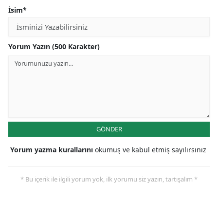
İsim*
Mersin
İstanbul
Yorum Yazın (500 Karakter)
İzmir
Kars
Kastamonu
Kayseri
GÖNDER
Kırklareli
Yorum yazma kurallarını
okumuş ve kabul etmiş sayılırsınız
Kırşehir
Kocaeli
* Bu içerik ile ilgili yorum yok, ilk yorumu siz yazın, tartışalım *
Konya
Kütahya