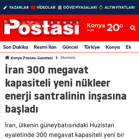
YAZARLAR
VİDEOLAR
DÖVİZ PİYASALARI
ALTIN FİYATLARI
Adana
Konya
20
°
Adıyaman
Açık
Afyonkarahisar
Son Dakika
Resmi İlan
Güncel
Türkiye
Konya
Ekon
Ağrı
Ekonomi
Konya Postası Gazetesi
İran 300 megavat
Amasya
kapasiteli yeni nükleer
Ankara
enerji santralinin inşasına
Antalya
başladı
Artvin
Aydın
İran, ülkenin güneybatısındaki Huzistan
Balıkesir
eyaletinde 300 megavat kapasiteli yeni bir