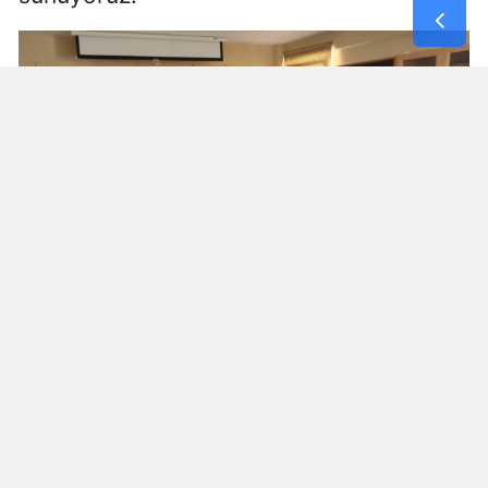
Yozgat
Zonguldak
Aksaray
Bayburt
Karaman
Kırıkkale
Batman
Şırnak
Yorumlar
Bartın
İsim*
Ardahan
Iğdır