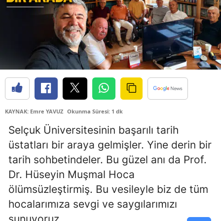
Samsun
Siirt
Sinop
Sivas
Tekirdağ
KAYNAK: Emre YAVUZ
Okunma Süresi: 1 dk
Tokat
Selçuk Üniversitesinin başarılı tarih
Trabzon
üstatları bir araya gelmişler. Yine derin bir
tarih sohbetindeler. Bu güzel anı da Prof.
Tunceli
Dr. Hüseyin Muşmal Hoca
Şanlıurfa
ölümsüzleştirmiş. Bu vesileyle biz de tüm
Uşak
hocalarımıza sevgi ve saygılarımızı
sunuyoruz.
Van