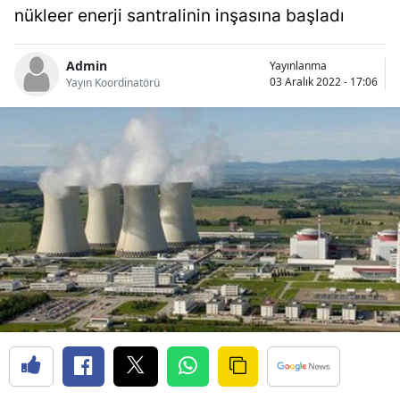
nükleer enerji santralinin inşasına başladı
Bilecik
Bingöl
Admin
Yayınlanma
03 Aralık 2022 - 17:06
Yayın Koordinatörü
Bitlis
Bolu
Burdur
Bursa
Çanakkale
Çankırı
Çorum
Denizli
Diyarbakır