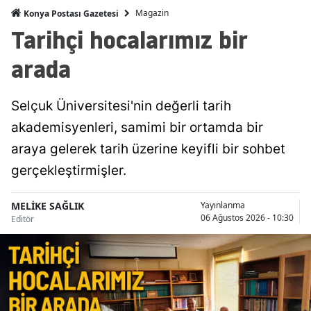
Magazin
Konya Postası Gazetesi
Malatya
Tarihçi hocalarımız bir
Manisa
arada
Kahramanmaraş
Selçuk Üniversitesi'nin değerli tarih
Mardin
akademisyenleri, samimi bir ortamda bir
Muğla
araya gelerek tarih üzerine keyifli bir sohbet
Muş
gerçekleştirmişler.
Nevşehir
MELİKE SAĞLIK
Yayınlanma
06 Ağustos 2026 - 10:30
Editör
Niğde
Ordu
Rize
Sakarya