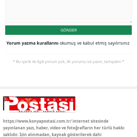
Yozgat
Zonguldak
GÖNDER
Aksaray
Yorum yazma kurallarını
okumuş ve kabul etmiş sayılırsınız
Bayburt
Karaman
* Bu içerik ile ilgili yorum yok, ilk yorumu siz yazın, tartışalım *
Kırıkkale
Batman
Şırnak
Bartın
https://www.konyapostasi.com.tr/ internet sitesinde
Ardahan
yayınlanan yazı, haber, video ve fotoğrafların her türlü hakkı
saklıdır. İzin alınmadan, kaynak gösterilerek dahi
Iğdır