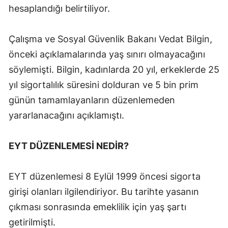
hesaplandığı belirtiliyor.
Malatya
Manisa
Çalışma ve Sosyal Güvenlik Bakanı Vedat Bilgin,
önceki açıklamalarında yaş sınırı olmayacağını
Kahramanmaraş
söylemişti. Bilgin, kadınlarda 20 yıl, erkeklerde 25
Mardin
yıl sigortalılık süresini dolduran ve 5 bin prim
Muğla
günün tamamlayanların düzenlemeden
yararlanacağını açıklamıştı.
Muş
Nevşehir
EYT DÜZENLEMESİ NEDİR?
Niğde
EYT düzenlemesi 8 Eylül 1999 öncesi sigorta
Ordu
girişi olanları ilgilendiriyor. Bu tarihte yasanın
Rize
çıkması sonrasında emeklilik için yaş şartı
getirilmişti.
Sakarya