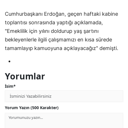
Samsun
Cumhurbaşkanı Erdoğan, geçen haftaki kabine
Siirt
toplantısı sonrasında yaptığı açıklamada,
"Emeklilik için yılını doldurup yaş şartını
Sinop
bekleyenlerle ilgili çalışmamızı en kısa sürede
Sivas
tamamlayıp kamuoyuna açıklayacağız" demişti.
Tekirdağ
Tokat
Yorumlar
Trabzon
İsim*
Tunceli
Şanlıurfa
Yorum Yazın (500 Karakter)
Uşak
Van