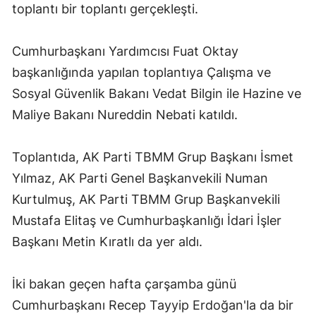
toplantı bir toplantı gerçekleşti.
Edirne
Elazığ
Cumhurbaşkanı Yardımcısı Fuat Oktay
başkanlığında yapılan toplantıya Çalışma ve
Erzincan
Sosyal Güvenlik Bakanı Vedat Bilgin ile Hazine ve
Erzurum
Maliye Bakanı Nureddin Nebati katıldı.
Eskişehir
Toplantıda, AK Parti TBMM Grup Başkanı İsmet
Gaziantep
Yılmaz, AK Parti Genel Başkanvekili Numan
Giresun
Kurtulmuş, AK Parti TBMM Grup Başkanvekili
Mustafa Elitaş ve Cumhurbaşkanlığı İdari İşler
Gümüşhane
Başkanı Metin Kıratlı da yer aldı.
Hakkari
Hatay
İki bakan geçen hafta çarşamba günü
Cumhurbaşkanı Recep Tayyip Erdoğan'la da bir
Isparta