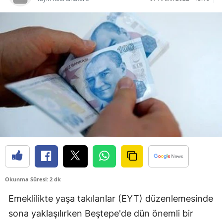
Bilecik
Bingöl
Bitlis
Bolu
Burdur
Bursa
Çanakkale
Çankırı
Çorum
Okunma Süresi: 2 dk
Denizli
Emeklilikte yaşa takılanlar (EYT) düzenlemesinde
sona yaklaşılırken Beştepe'de dün önemli bir
Diyarbakır