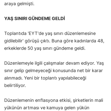
araya gelmişti.
Mersin
İstanbul
YAŞ SINIRI GÜNDEME GELDİ
İzmir
Toplantıda 'EYT'de yaş sınırı düzenlemesine
Kars
gidilebilir' görüşü çıktı. Buna göre kadınlarda 48,
Kastamonu
erkeklerde 50 yaş sınırı gündeme geldi.
Kayseri
Düzenlemeyle ilgili çalışmalar devam ediyor. Yaş
Kırklareli
sınır gelip gelmeyeceği konusunda net bir karar
alınmadı. Yeni bir toplantı yapılabileceği
Kırşehir
belirtiliyor.
Kocaeli
Konya
Düzenlemenin enflasyona etkisi, şirketlerin mali
yükünün artması ve kamuya gelen yükün
Kütahya