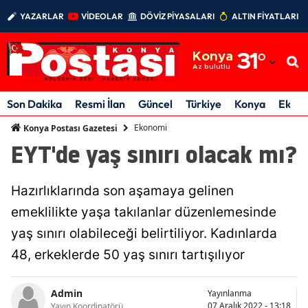
YAZARLAR
VİDEOLAR
DÖVİZ PİYASALARI
ALTIN FİYATLARI
Adana
Konya
31
°
Adıyaman
Az bulutlu
Afyonkarahisar
Son Dakika
Resmi İlan
Güncel
Türkiye
Konya
Ekon
Ağrı
Ekonomi
Konya Postası Gazetesi
EYT'de yaş sınırı olacak mı?
Amasya
Ankara
Hazırlıklarında son aşamaya gelinen
Antalya
emeklilikte yaşa takılanlar düzenlemesinde
yaş sınırı olabileceği belirtiliyor. Kadınlarda
Artvin
48, erkeklerde 50 yaş sınırı tartışılıyor
Aydın
Admin
Yayınlanma
Balıkesir
07 Aralık 2022 - 13:18
Yayın Koordinatörü