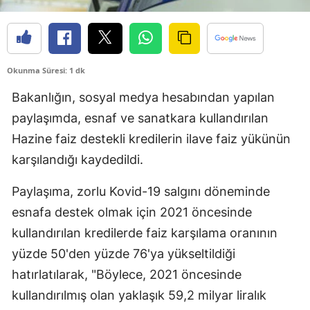
Edirne
Elazığ
Okunma Süresi: 1 dk
Erzincan
Bakanlığın, sosyal medya hesabından yapılan
Erzurum
paylaşımda, esnaf ve sanatkara kullandırılan
Eskişehir
Hazine faiz destekli kredilerin ilave faiz yükünün
karşılandığı kaydedildi.
Gaziantep
Giresun
Paylaşıma, zorlu Kovid-19 salgını döneminde
esnafa destek olmak için 2021 öncesinde
Gümüşhane
kullandırılan kredilerde faiz karşılama oranının
Hakkari
yüzde 50'den yüzde 76'ya yükseltildiği
Hatay
hatırlatılarak, "Böylece, 2021 öncesinde
kullandırılmış olan yaklaşık 59,2 milyar liralık
Isparta