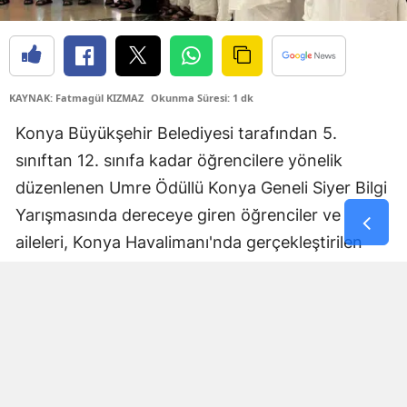
Yozgat
Zonguldak
KAYNAK: Fatmagül KIZMAZ
Okunma Süresi: 1 dk
Aksaray
Konya Büyükşehir Belediyesi tarafından 5.
Bayburt
sınıftan 12. sınıfa kadar öğrencilere yönelik
Karaman
düzenlenen Umre Ödüllü Konya Geneli Siyer Bilgi
Yarışmasında dereceye giren öğrenciler ve
Kırıkkale
aileleri, Konya Havalimanı'nda gerçekleştirilen
Batman
programla kutsal topraklara uğurlandı.
Şırnak
Konya İl Müftülüğü Hac ve Umre Hizmetleri Birimi
koordinasyonunda düzenlenen uğurlama
Bartın
programında, umre ödülü kazanan öğrenciler ve
Ardahan
aileleri bir araya geldi.
Iğdır