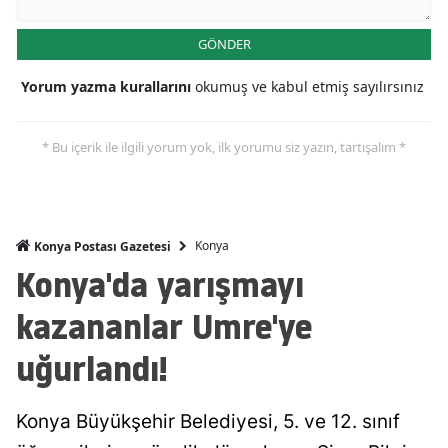
Malatya
GÖNDER
Manisa
Yorum yazma kurallarını
okumuş ve kabul etmiş sayılırsınız
Kahramanmaraş
* Bu içerik ile ilgili yorum yok, ilk yorumu siz yazın, tartışalım *
Mardin
Muğla
Muş
Konya
Konya Postası Gazetesi
Konya'da yarışmayı
Nevşehir
kazananlar Umre'ye
Niğde
uğurlandı!
Ordu
Rize
Konya Büyükşehir Belediyesi, 5. ve 12. sınıf
Sakarya