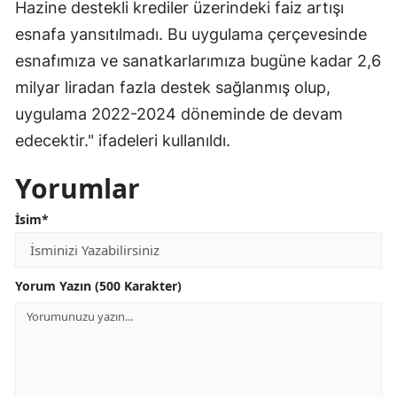
Hazine destekli krediler üzerindeki faiz artışı
Mersin
esnafa yansıtılmadı. Bu uygulama çerçevesinde
esnafımıza ve sanatkarlarımıza bugüne kadar 2,6
İstanbul
milyar liradan fazla destek sağlanmış olup,
İzmir
uygulama 2022-2024 döneminde de devam
Kars
edecektir." ifadeleri kullanıldı.
Kastamonu
Yorumlar
Kayseri
İsim*
Kırklareli
Kırşehir
Yorum Yazın (500 Karakter)
Kocaeli
Konya
Kütahya