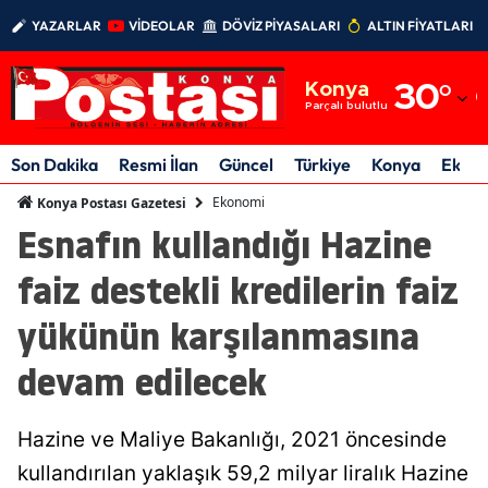
YAZARLAR
VİDEOLAR
DÖVİZ PİYASALARI
ALTIN FİYATLARI
Adana
Konya
30
°
Adıyaman
Parçalı bulutlu
Afyonkarahisar
Son Dakika
Resmi İlan
Güncel
Türkiye
Konya
Ekon
Ağrı
Ekonomi
Konya Postası Gazetesi
Esnafın kullandığı Hazine
Amasya
faiz destekli kredilerin faiz
Ankara
yükünün karşılanmasına
Antalya
devam edilecek
Artvin
Aydın
Hazine ve Maliye Bakanlığı, 2021 öncesinde
Balıkesir
kullandırılan yaklaşık 59,2 milyar liralık Hazine