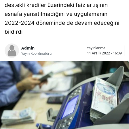
destekli krediler üzerindeki faiz artışının
Bilecik
esnafa yansıtılmadığını ve uygulamanın
Bingöl
2022-2024 döneminde de devam edeceğini
Bitlis
bildirdi
Bolu
Admin
Yayınlanma
11 Aralık 2022 - 16:09
Burdur
Yayın Koordinatörü
Bursa
Çanakkale
Çankırı
Çorum
Denizli
Diyarbakır