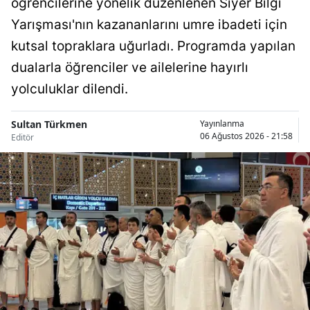
öğrencilerine yönelik düzenlenen Siyer Bilgi
Yarışması'nın kazananlarını umre ibadeti için
Samsun
kutsal topraklara uğurladı. Programda yapılan
Siirt
dualarla öğrenciler ve ailelerine hayırlı
Sinop
yolculuklar dilendi.
Sivas
Sultan Türkmen
Yayınlanma
Tekirdağ
06 Ağustos 2026 - 21:58
Editör
Tokat
Trabzon
Tunceli
Şanlıurfa
Uşak
Van