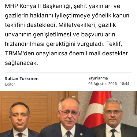
MHP Konya İl Başkanlığı, şehit yakınları ve
Samsun
gazilerin haklarını iyileştirmeye yönelik kanun
Siirt
teklifini destekledi. Milletvekilleri, gazilik
unvanının genişletilmesi ve başvuruların
Sinop
hızlandırılması gerektiğini vurguladı. Teklif,
Sivas
TBMM'den onaylanırsa önemli mali destekler
Tekirdağ
sağlanacak.
Tokat
Sultan Türkmen
Yayınlanma
06 Ağustos 2026 - 18:44
Editör
Trabzon
Tunceli
Şanlıurfa
Uşak
Van