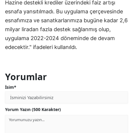
Hazine destekli krediler üzerindeki faiz artışı
Mersin
esnafa yansıtılmadı. Bu uygulama çerçevesinde
esnafımıza ve sanatkarlarımıza bugüne kadar 2,6
İstanbul
milyar liradan fazla destek sağlanmış olup,
İzmir
uygulama 2022-2024 döneminde de devam
Kars
edecektir." ifadeleri kullanıldı.
Kastamonu
Kayseri
Yorumlar
Kırklareli
İsim*
Kırşehir
Kocaeli
Yorum Yazın (500 Karakter)
Konya
Kütahya