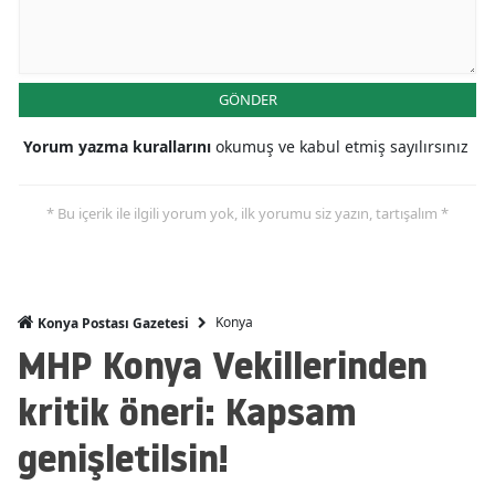
Malatya
Manisa
GÖNDER
Kahramanmaraş
Yorum yazma kurallarını
okumuş ve kabul etmiş sayılırsınız
Mardin
* Bu içerik ile ilgili yorum yok, ilk yorumu siz yazın, tartışalım *
Muğla
Muş
Nevşehir
Konya
Konya Postası Gazetesi
MHP Konya Vekillerinden
Niğde
kritik öneri: Kapsam
Ordu
genişletilsin!
Rize
Sakarya