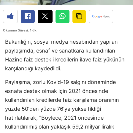
Edirne
Elazığ
Okunma Süresi: 1 dk
Erzincan
Bakanlığın, sosyal medya hesabından yapılan
Erzurum
paylaşımda, esnaf ve sanatkara kullandırılan
Eskişehir
Hazine faiz destekli kredilerin ilave faiz yükünün
karşılandığı kaydedildi.
Gaziantep
Giresun
Paylaşıma, zorlu Kovid-19 salgını döneminde
esnafa destek olmak için 2021 öncesinde
Gümüşhane
kullandırılan kredilerde faiz karşılama oranının
Hakkari
yüzde 50'den yüzde 76'ya yükseltildiği
Hatay
hatırlatılarak, "Böylece, 2021 öncesinde
kullandırılmış olan yaklaşık 59,2 milyar liralık
Isparta