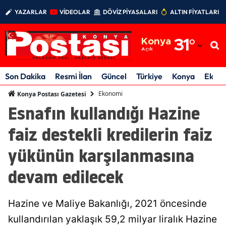
YAZARLAR
VİDEOLAR
DÖVİZ PİYASALARI
ALTIN FİYATLARI
Adana
Konya
31
°
Adıyaman
Açık
Afyonkarahisar
Son Dakika
Resmi İlan
Güncel
Türkiye
Konya
Ekon
Ağrı
Ekonomi
Konya Postası Gazetesi
Esnafın kullandığı Hazine
Amasya
faiz destekli kredilerin faiz
Ankara
yükünün karşılanmasına
Antalya
devam edilecek
Artvin
Aydın
Hazine ve Maliye Bakanlığı, 2021 öncesinde
Balıkesir
kullandırılan yaklaşık 59,2 milyar liralık Hazine