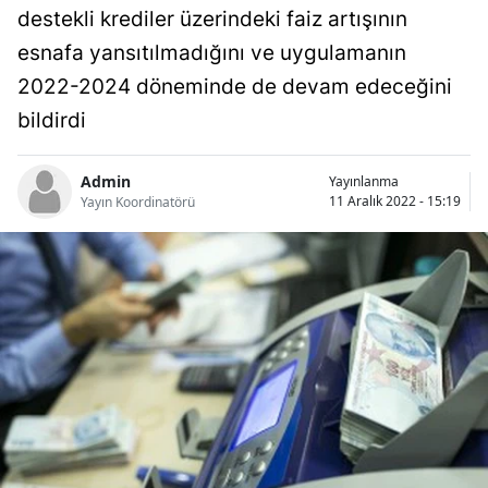
destekli krediler üzerindeki faiz artışının
Bilecik
esnafa yansıtılmadığını ve uygulamanın
Bingöl
2022-2024 döneminde de devam edeceğini
Bitlis
bildirdi
Bolu
Admin
Yayınlanma
11 Aralık 2022 - 15:19
Burdur
Yayın Koordinatörü
Bursa
Çanakkale
Çankırı
Çorum
Denizli
Diyarbakır