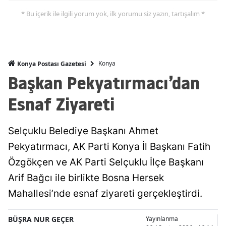
* Bu içerik ile ilgili yorum yok, ilk yorumu siz yazın, tartışalım *
Malatya
Manisa
Kahramanmaraş
Konya
Konya Postası Gazetesi
Başkan Pekyatırmacı’dan
Mardin
Esnaf Ziyareti
Muğla
Muş
Selçuklu Belediye Başkanı Ahmet
Nevşehir
Pekyatırmacı, AK Parti Konya İl Başkanı Fatih
Niğde
Özgökçen ve AK Parti Selçuklu İlçe Başkanı
Arif Bağcı ile birlikte Bosna Hersek
Ordu
Mahallesi’nde esnaf ziyareti gerçekleştirdi.
Rize
BÜŞRA NUR GEÇER
Yayınlanma
Sakarya