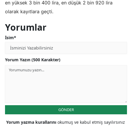
en yüksek 3 bin 400 lira, en düşük 2 bin 920 lira
Mersin
olarak kayıtlara geçti.
İstanbul
Yorumlar
İzmir
İsim*
Kars
Kastamonu
Yorum Yazın (500 Karakter)
Kayseri
Kırklareli
Kırşehir
Kocaeli
GÖNDER
Konya
Yorum yazma kurallarını
okumuş ve kabul etmiş sayılırsınız
Kütahya