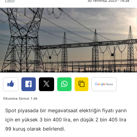
30 Temmuz 2025 - 14:38
Editör
Bilecik
Bingöl
Bitlis
Bolu
Burdur
Bursa
Çanakkale
Çankırı
Okunma Süresi: 1 dk
Çorum
Spot piyasada bir megavatsaat elektriğin fiyatı yarın
için en yüksek 3 bin 400 lira, en düşük 2 bin 405 lira
Denizli
99 kuruş olarak belirlendi.
Diyarbakır