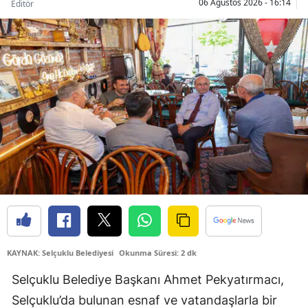
06 Ağustos 2026 - 16:14
Editör
Samsun
Siirt
Sinop
Sivas
Tekirdağ
Tokat
Trabzon
Tunceli
Şanlıurfa
KAYNAK: Selçuklu Belediyesi
Okunma Süresi: 2 dk
Uşak
Selçuklu Belediye Başkanı Ahmet Pekyatırmacı,
Selçuklu’da bulunan esnaf ve vatandaşlarla bir
Van