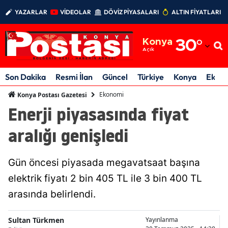
YAZARLAR
VİDEOLAR
DÖVİZ PİYASALARI
ALTIN FİYATLARI
Adana
Konya
30
°
Adıyaman
Açık
Afyonkarahisar
Son Dakika
Resmi İlan
Güncel
Türkiye
Konya
Ekon
Ağrı
Ekonomi
Konya Postası Gazetesi
Enerji piyasasında fiyat
Amasya
aralığı genişledi
Ankara
Antalya
Gün öncesi piyasada megavatsaat başına
Artvin
elektrik fiyatı 2 bin 405 TL ile 3 bin 400 TL
arasında belirlendi.
Aydın
Balıkesir
Sultan Türkmen
Yayınlanma