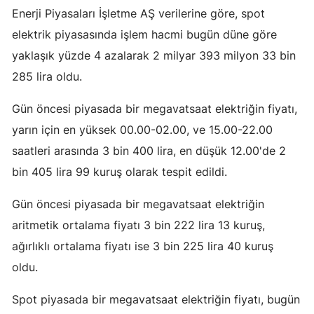
Enerji Piyasaları İşletme AŞ verilerine göre, spot
Edirne
elektrik piyasasında işlem hacmi bugün düne göre
Elazığ
yaklaşık yüzde 4 azalarak 2 milyar 393 milyon 33 bin
Erzincan
285 lira oldu.
Erzurum
Gün öncesi piyasada bir megavatsaat elektriğin fiyatı,
yarın için en yüksek 00.00-02.00, ve 15.00-22.00
Eskişehir
saatleri arasında 3 bin 400 lira, en düşük 12.00'de 2
Gaziantep
bin 405 lira 99 kuruş olarak tespit edildi.
Giresun
Gün öncesi piyasada bir megavatsaat elektriğin
Gümüşhane
aritmetik ortalama fiyatı 3 bin 222 lira 13 kuruş,
ağırlıklı ortalama fiyatı ise 3 bin 225 lira 40 kuruş
Hakkari
oldu.
Hatay
Spot piyasada bir megavatsaat elektriğin fiyatı, bugün
Isparta