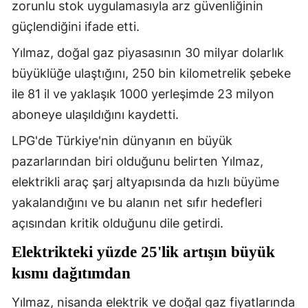
zorunlu stok uygulamasıyla arz güvenliğinin
Samsun
güçlendiğini ifade etti.
Siirt
Yılmaz, doğal gaz piyasasının 30 milyar dolarlık
büyüklüğe ulaştığını, 250 bin kilometrelik şebeke
Sinop
ile 81 il ve yaklaşık 1000 yerleşimde 23 milyon
Sivas
aboneye ulaşıldığını kaydetti.
Tekirdağ
LPG'de Türkiye'nin dünyanın en büyük
pazarlarından biri olduğunu belirten Yılmaz,
Tokat
elektrikli araç şarj altyapısında da hızlı büyüme
Trabzon
yakalandığını ve bu alanın net sıfır hedefleri
Tunceli
açısından kritik olduğunu dile getirdi.
Şanlıurfa
Elektrikteki yüzde 25'lik artışın büyük
kısmı dağıtımdan
Uşak
Yılmaz, nisanda elektrik ve doğal gaz fiyatlarında
Van