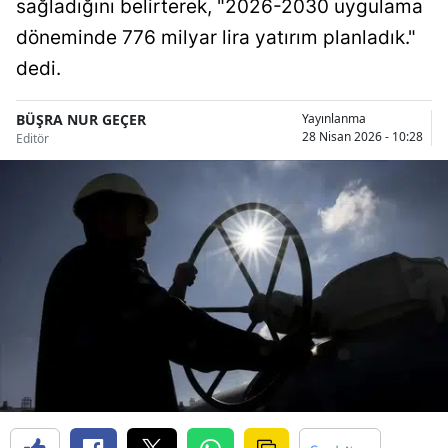
sağladığını belirterek, "2026-2030 uygulama
Bilecik
döneminde 776 milyar lira yatırım planladık."
Bingöl
dedi.
Bitlis
BÜŞRA NUR GEÇER
Yayınlanma
28 Nisan 2026 - 10:28
Editör
Bolu
Burdur
Bursa
Çanakkale
Çankırı
Çorum
Denizli
Diyarbakır