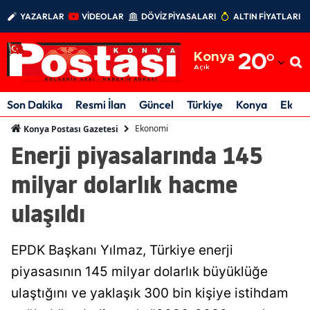
YAZARLAR
VİDEOLAR
DÖVİZ PİYASALARI
ALTIN FİYATLARI
Adana
Konya
20
°
Adıyaman
Açık
Afyonkarahisar
Son Dakika
Resmi İlan
Güncel
Türkiye
Konya
Ekon
Ağrı
Ekonomi
Konya Postası Gazetesi
Enerji piyasalarında 145
Amasya
milyar dolarlık hacme
Ankara
ulaşıldı
Antalya
Artvin
EPDK Başkanı Yılmaz, Türkiye enerji
Aydın
piyasasının 145 milyar dolarlık büyüklüğe
ulaştığını ve yaklaşık 300 bin kişiye istihdam
Balıkesir