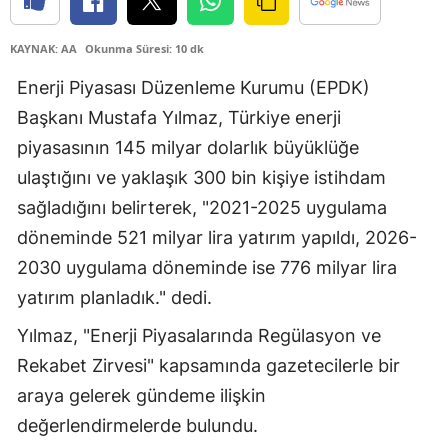
Edirne
KAYNAK: AA
Okunma Süresi: 10 dk
Elazığ
Enerji Piyasası Düzenleme Kurumu (EPDK)
Erzincan
Başkanı Mustafa Yılmaz, Türkiye enerji
piyasasının 145 milyar dolarlık büyüklüğe
Erzurum
ulaştığını ve yaklaşık 300 bin kişiye istihdam
Eskişehir
sağladığını belirterek, "2021-2025 uygulama
Gaziantep
döneminde 521 milyar lira yatırım yapıldı, 2026-
2030 uygulama döneminde ise 776 milyar lira
Giresun
yatırım planladık." dedi.
Gümüşhane
Yılmaz, "Enerji Piyasalarında Regülasyon ve
Hakkari
Rekabet Zirvesi" kapsamında gazetecilerle bir
Hatay
araya gelerek gündeme ilişkin
değerlendirmelerde bulundu.
Isparta