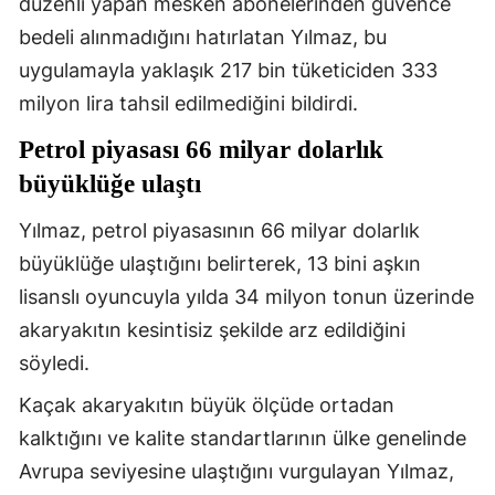
düzenli yapan mesken abonelerinden güvence
Malatya
bedeli alınmadığını hatırlatan Yılmaz, bu
uygulamayla yaklaşık 217 bin tüketiciden 333
Manisa
milyon lira tahsil edilmediğini bildirdi.
Kahramanmaraş
Petrol piyasası 66 milyar dolarlık
Mardin
büyüklüğe ulaştı
Muğla
Yılmaz, petrol piyasasının 66 milyar dolarlık
Muş
büyüklüğe ulaştığını belirterek, 13 bini aşkın
lisanslı oyuncuyla yılda 34 milyon tonun üzerinde
Nevşehir
akaryakıtın kesintisiz şekilde arz edildiğini
Niğde
söyledi.
Ordu
Kaçak akaryakıtın büyük ölçüde ortadan
kalktığını ve kalite standartlarının ülke genelinde
Rize
Avrupa seviyesine ulaştığını vurgulayan Yılmaz,
Sakarya