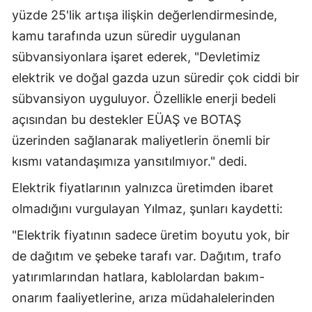
yüzde 25'lik artışa ilişkin değerlendirmesinde,
Yozgat
kamu tarafında uzun süredir uygulanan
Zonguldak
sübvansiyonlara işaret ederek, "Devletimiz
elektrik ve doğal gazda uzun süredir çok ciddi bir
Aksaray
sübvansiyon uyguluyor. Özellikle enerji bedeli
Bayburt
açısından bu destekler EÜAŞ ve BOTAŞ
üzerinden sağlanarak maliyetlerin önemli bir
Karaman
kısmı vatandaşımıza yansıtılmıyor." dedi.
Kırıkkale
Elektrik fiyatlarının yalnızca üretimden ibaret
Batman
olmadığını vurgulayan Yılmaz, şunları kaydetti:
Şırnak
"Elektrik fiyatının sadece üretim boyutu yok, bir
Bartın
de dağıtım ve şebeke tarafı var. Dağıtım, trafo
yatırımlarından hatlara, kablolardan bakım-
Ardahan
onarım faaliyetlerine, arıza müdahalelerinden
Iğdır