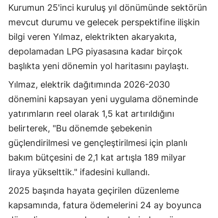
Kurumun 25'inci kuruluş yıl dönümünde sektörün
Mersin
mevcut durumu ve gelecek perspektifine ilişkin
İstanbul
bilgi veren Yılmaz, elektrikten akaryakıta,
depolamadan LPG piyasasına kadar birçok
İzmir
başlıkta yeni dönemin yol haritasını paylaştı.
Kars
Yılmaz, elektrik dağıtımında 2026-2030
Kastamonu
dönemini kapsayan yeni uygulama döneminde
yatırımların reel olarak 1,5 kat artırıldığını
Kayseri
belirterek, "Bu dönemde şebekenin
Kırklareli
güçlendirilmesi ve gençleştirilmesi için planlı
Kırşehir
bakım bütçesini de 2,1 kat artışla 189 milyar
liraya yükselttik." ifadesini kullandı.
Kocaeli
2025 başında hayata geçirilen düzenleme
Konya
kapsamında, fatura ödemelerini 24 ay boyunca
Kütahya