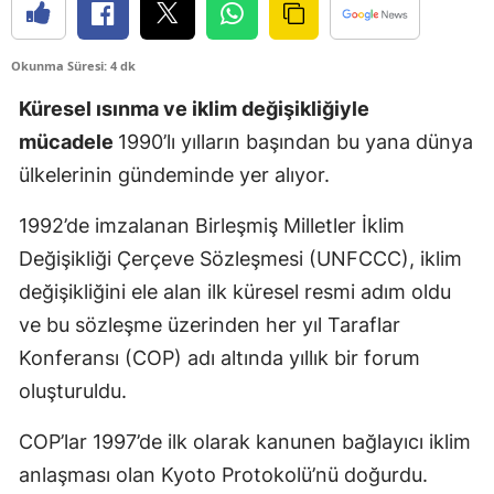
Edirne
Okunma Süresi: 4 dk
Elazığ
Küresel ısınma ve iklim değişikliğiyle
Erzincan
mücadele
1990’lı yılların başından bu yana dünya
Erzurum
ülkelerinin gündeminde yer alıyor.
Eskişehir
1992’de imzalanan Birleşmiş Milletler İklim
Gaziantep
Değişikliği Çerçeve Sözleşmesi (UNFCCC), iklim
değişikliğini ele alan ilk küresel resmi adım oldu
Giresun
ve bu sözleşme üzerinden her yıl Taraflar
Gümüşhane
Konferansı (COP) adı altında yıllık bir forum
Hakkari
oluşturuldu.
Hatay
COP’lar 1997’de ilk olarak kanunen bağlayıcı iklim
anlaşması olan Kyoto Protokolü’nü doğurdu.
Isparta