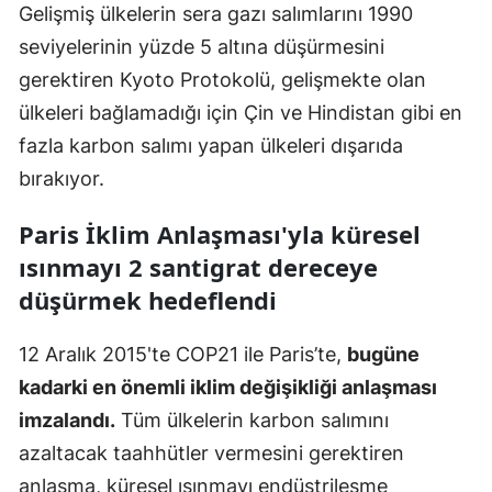
Gelişmiş ülkelerin sera gazı salımlarını 1990
Mersin
seviyelerinin yüzde 5 altına düşürmesini
İstanbul
gerektiren Kyoto Protokolü, gelişmekte olan
ülkeleri bağlamadığı için Çin ve Hindistan gibi en
İzmir
fazla karbon salımı yapan ülkeleri dışarıda
Kars
bırakıyor.
Kastamonu
Paris İklim Anlaşması'yla küresel
Kayseri
ısınmayı 2 santigrat dereceye
düşürmek hedeflendi
Kırklareli
Kırşehir
12 Aralık 2015'te COP21 ile Paris’te,
bugüne
kadarki en önemli iklim değişikliği anlaşması
Kocaeli
imzalandı.
Tüm ülkelerin karbon salımını
Konya
azaltacak taahhütler vermesini gerektiren
Kütahya
anlaşma, küresel ısınmayı endüstrileşme