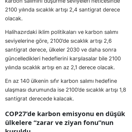
karbon salımını düşürme seviyeleri neticesinde
2100 yılında sıcaklık artışı 2,4 santigrat derece
Yalova
olacak.
Karabük
Halihazırdaki iklim politikaları ve karbon salımı
Kilis
seviyelerine göre, 2100’de sıcaklık artışı 2,6
Osmaniye
santigrat derece, ülkeler 2030 ve daha sonra
güncelledikleri hedeflerini karşılasalar bile 2100
Düzce
yılında sıcaklık artışı en az 2,1 derece olacak.
En az 140 ülkenin sıfır karbon salımı hedefine
ulaşması durumunda ise 2100’de sıcaklık artışı 1,8
santigrat derecede kalacak.
COP27’de karbon emisyonu en düşük
ülkelere “zarar ve ziyan fonu”nun
kuruldu