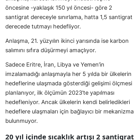
öncesine -yaklaşık 150 yıl öncesi- göre 2
Malatya
santigrat dereceyle sınırlama, hatta 1,5 santigrat
Manisa
derecede tutmayı hedefliyor.
Kahramanmaraş
Anlaşma, 21. yüzyılın ikinci yarısında ise karbon
Mardin
salımını sıfıra düşürmeyi amaçlıyor.
Muğla
Sadece Eritre, İran, Libya ve Yemen’in
imzalamadığı anlaşmayla her 5 yılda bir ülkelerin
Muş
hedeflerine ulaşmada gösterdiği gelişimi ölçmesi
Nevşehir
planlanıyor, ilk ölçümün 2023’te yapılması
Niğde
hedefleniyor. Ancak ülkelerin kendi belirledikleri
hedeflere ulaşmaları için bağlayıcı bir mekanizma
Ordu
bulunmuyor.
Rize
20 yıl içinde sıcaklık artışı 2 santigrat
Sakarya