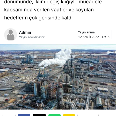
dönümünde, iklim değişikliğiyle mücadele
Bilecik
kapsamında verilen vaatler ve koyulan
Bingöl
hedeflerin çok gerisinde kaldı
Bitlis
Admin
Yayınlanma
12 Aralık 2022 - 12:16
Bolu
Yayın Koordinatörü
Burdur
Bursa
Çanakkale
Çankırı
Çorum
Denizli
Diyarbakır