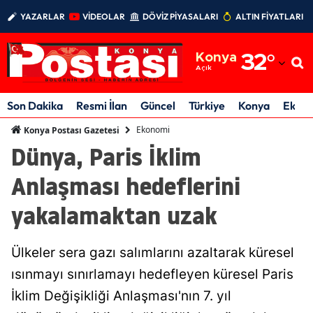
YAZARLAR
VİDEOLAR
DÖVİZ PİYASALARI
ALTIN FİYATLARI
Adana
Konya
32
°
Adıyaman
Açık
Afyonkarahisar
Son Dakika
Resmi İlan
Güncel
Türkiye
Konya
Ekon
Ağrı
Ekonomi
Konya Postası Gazetesi
Dünya, Paris İklim
Amasya
Anlaşması hedeflerini
Ankara
yakalamaktan uzak
Antalya
Artvin
Ülkeler sera gazı salımlarını azaltarak küresel
Aydın
ısınmayı sınırlamayı hedefleyen küresel Paris
İklim Değişikliği Anlaşması'nın 7. yıl
Balıkesir