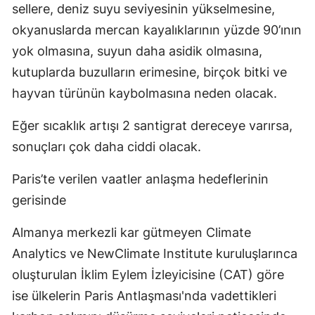
sellere, deniz suyu seviyesinin yükselmesine,
Yozgat
okyanuslarda mercan kayalıklarının yüzde 90’ının
yok olmasına, suyun daha asidik olmasına,
Zonguldak
kutuplarda buzulların erimesine, birçok bitki ve
Aksaray
hayvan türünün kaybolmasına neden olacak.
Bayburt
Eğer sıcaklık artışı 2 santigrat dereceye varırsa,
Karaman
sonuçları çok daha ciddi olacak.
Kırıkkale
Paris’te verilen vaatler anlaşma hedeflerinin
Batman
gerisinde
Şırnak
Almanya merkezli kar gütmeyen Climate
Analytics ve NewClimate Institute kuruluşlarınca
Bartın
oluşturulan İklim Eylem İzleyicisine (CAT) göre
Ardahan
ise ülkelerin Paris Antlaşması'nda vadettikleri
Iğdır