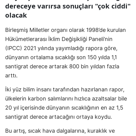
dereceye varırsa sonuçları "çok ciddi"
Samsun
olacak
Siirt
Birleşmiş Milletler organı olarak 1998’de kurulan
Sinop
Hükümetlerarası İklim Değişikliği Paneli’nin
Sivas
(IPCC) 2021 yılında yayımladığı rapora göre,
dünyanın ortalama sıcaklığı son 150 yılda 1,1
Tekirdağ
santigrat derece artarak 800 bin yıldan fazla
Tokat
arttı.
Trabzon
İki yüz bilim insanı tarafından hazırlanan rapor,
Tunceli
ülkelerin karbon salımlarını hızlıca azaltsalar bile
20 yıl içerisinde dünyanın sıcaklığının en az 1,5
Şanlıurfa
santigrat derece artacağını ortaya koydu.
Uşak
Bu artış, sıcak hava dalgalarına, kuraklık ve
Van