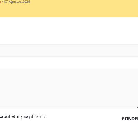
a
/ 07 Ağustos 2026
Yozgat
Zonguldak
Aksaray
Bayburt
Karaman
Kırıkkale
Batman
Şırnak
Bartın
abul etmiş sayılırsınız
GÖNDE
Ardahan
Iğdır