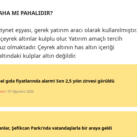
Samsun
AHA MI PAHALIDIR?
Siirt
iynet eşyası, gerek yatırım aracı olarak kullanılmıştır.
Sinop
çeyrek altınlar kulplu olur. Yatırım amaçlı tercih
uz olmaktadır. Çeyrek altının has altın içeriği
Sivas
tındaki kulplar altın değildir.
Tekirdağ
Tokat
el gıda fiyatlarında alarm! Son 2,5 yılın zirvesi görüldü
Trabzon
omi
/ 07 Ağustos 2026
Tunceli
Şanlıurfa
Uşak
nlar, Şefikcan Parkı’nda vatandaşlarla bir araya geldi
Van