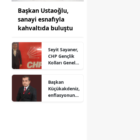
Başkan Ustaoğlu,
sanayi esnafıyla
kahvaltıda buluştu
Seyit Sayaner,
CHP Gençlik
Kolları Genel
Başkan
Yardımcılığına
Başkan
getirildi
Küçükakdeniz,
enflasyonun
Konya'daki
etkisini
değerlendirdi