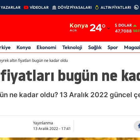
YAZARLAR
VİDEOLAR
DÖVİZ PİYASALARI
ALTIN FİYATLARI
Adana
Konya
24
°
DOLAR
Adıyaman
47,7088
Açık
%0.1
Afyonkarahisar
rkiye
Konya
Ekonomi
Teknoloji
Sağlık
Spor
Magaz
Ağrı
yrek altın fiyatları bugün ne kadar oldu
 fiyatları bugün ne ka
Amasya
Ankara
gün ne kadar oldu? 13 Aralık 2022 güncel çe
Antalya
Artvin
Aydın
Yayınlanma
13 Aralık 2022 - 17:41
Balıkesir