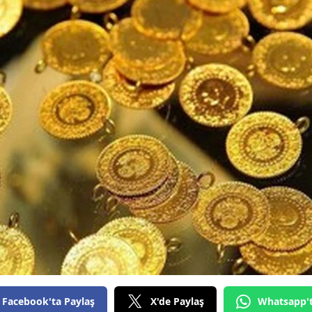
Bilecik
Bingöl
Bitlis
Bolu
Burdur
Bursa
Çanakkale
Çankırı
Çorum
Denizli
Diyarbakır
Facebook'ta Paylaş
X'de Paylaş
Whatsapp'