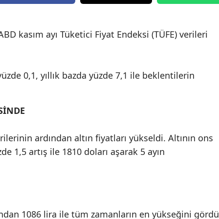
Edirne
Elazığ
ABD kasım ayı Tüketici Fiyat Endeksi (TÜFE) verileri
Erzincan
Erzurum
zde 0,1, yıllık bazda yüzde 7,1 ile beklentilerin
Eskişehir
SİNDE
Gaziantep
Giresun
lerinin ardından altın fiyatları yükseldi. Altının ons
üzde 1,5 artış ile 1810 doları aşarak 5 ayın
Gümüşhane
Hakkari
Hatay
Isparta
dından 1086 lira ile tüm zamanların en yükseğini gördü