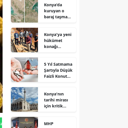
Konya'da
kuruyan o
baraj taşma
noktasına
geldi
Konya'ya yeni
hükümet
konağı
geliyor: Temel
atıldı
5 Yıl Satmama
Şartıyla Düşük
Faizli Konut
Kredisi
Geliyor!
Konya'nın
tarihi mirası
için kritik
süreç: Son
durum
MHP
tan Gönder
açıklandı