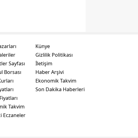
azarları
Künye
leriler
Gizlilik Politikası
ler Sayfası
İletişim
ul Borsası
Haber Arşivi
urları
Ekonomik Takvim
yatları
Son Dakika Haberleri
Fiyatları
mik Takvim
i Eczaneler