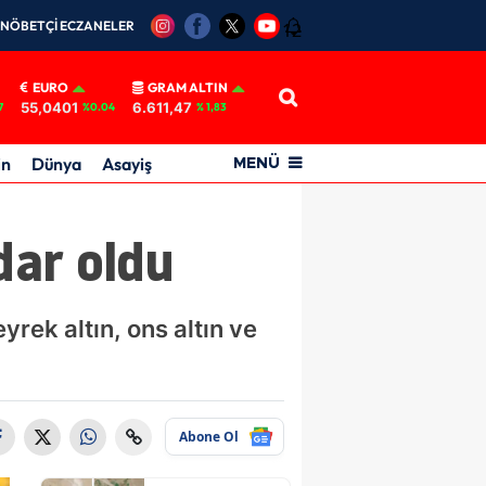
NÖBETÇİ ECZANELER
12
EURO
GRAM ALTIN
55,0401
6.611,47
7
%0.04
% 1,83
in
Dünya
Asayiş
MENÜ
dar oldu
yrek altın, ons altın ve
Abone Ol