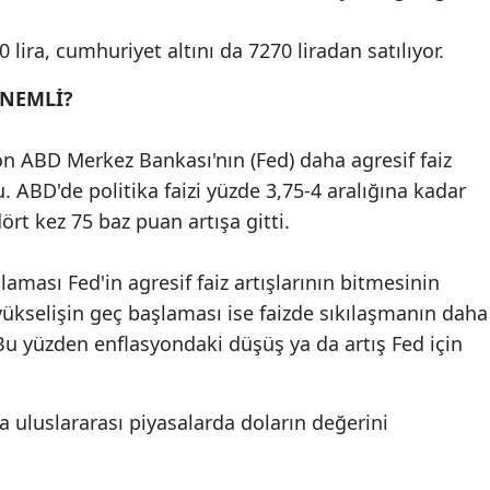
Mersin
 lira, cumhuriyet altını da 7270 liradan satılıyor.
İstanbul
ÖNEMLİ?
İzmir
on ABD Merkez Bankası'nın (Fed) daha agresif faiz
Kars
. ABD'de politika faizi yüzde 3,75-4 aralığına kadar
Kastamonu
ört kez 75 baz puan artışa gitti.
Kayseri
ması Fed'in agresif faiz artışlarının bitmesinin
Kırklareli
ükselişin geç başlaması ise faizde sıkılaşmanın daha
Bu yüzden enflasyondaki düşüş ya da artış Fed için
Kırşehir
Kocaeli
a uluslararası piyasalarda doların değerini
Konya
Kütahya