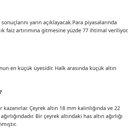
Malatya
Manisa
ın sonuçlarını yarın açıklayacak.Para piyasalarında
ık faiz artırımına gitmesine yüzde 77 ihtimal veriliyor
Kahramanmaraş
Mardin
Muğla
Muş
nun en küçük üyesidir. Halk arasında küçük altın
Nevşehir
Niğde
?
Ordu
er kazanırlar. Çeyrek altın 18 mm kalınlığında ve 22
Rize
ağırlığındadır. Bir çeyrek altındaki has altın ağırlığı
mıştır.
Sakarya