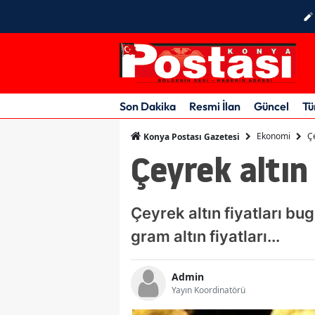
Son Dakika
Resmi İlan
Güncel
Tü
Ekonomi
Çe
Konya Postası Gazetesi
Çeyrek altın
Çeyrek altın fiyatları bu
gram altın fiyatları...
Admin
Yayın Koordinatörü