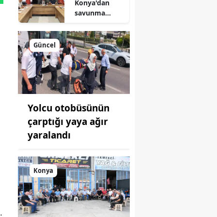
Konya'dan
savunma
sanayisinde
yeni hamle: İlk
toplantı
Güncel
yapıldı!
Yolcu otobüsünün
çarptığı yaya ağır
yaralandı
Konya
.