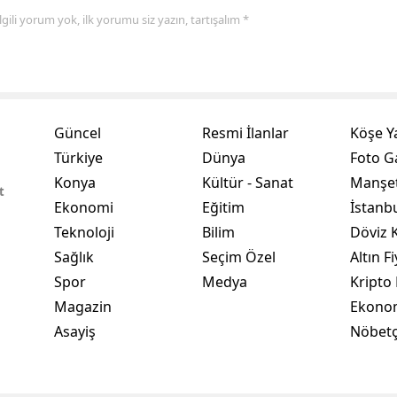
 ilgili yorum yok, ilk yorumu siz yazın, tartışalım *
Yalova
Karabük
Kilis
Güncel
Resmi İlanlar
Köşe Y
Osmaniye
Türkiye
Dünya
Foto Ga
Düzce
Konya
Kültür - Sanat
Manşet
t
Ekonomi
Eğitim
İstanb
Teknoloji
Bilim
Döviz K
Sağlık
Seçim Özel
Altın Fi
Spor
Medya
Kripto 
Magazin
Ekono
Asayiş
Nöbetç