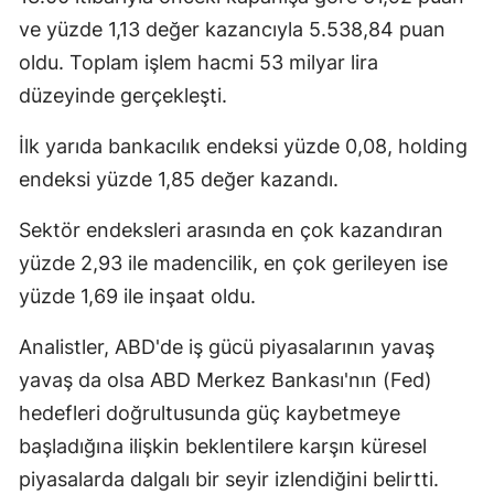
Edirne
ve yüzde 1,13 değer kazancıyla 5.538,84 puan
oldu. Toplam işlem hacmi 53 milyar lira
Elazığ
düzeyinde gerçekleşti.
Erzincan
İlk yarıda bankacılık endeksi yüzde 0,08, holding
Erzurum
endeksi yüzde 1,85 değer kazandı.
Eskişehir
Sektör endeksleri arasında en çok kazandıran
Gaziantep
yüzde 2,93 ile madencilik, en çok gerileyen ise
yüzde 1,69 ile inşaat oldu.
Giresun
Gümüşhane
Analistler, ABD'de iş gücü piyasalarının yavaş
yavaş da olsa ABD Merkez Bankası'nın (Fed)
Hakkari
hedefleri doğrultusunda güç kaybetmeye
Hatay
başladığına ilişkin beklentilere karşın küresel
piyasalarda dalgalı bir seyir izlendiğini belirtti.
Isparta