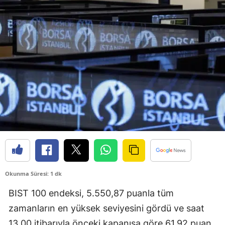
Bilecik
Bingöl
Bitlis
Bolu
Burdur
Bursa
Çanakkale
Çankırı
Okunma Süresi: 1 dk
Çorum
BIST 100 endeksi, 5.550,87 puanla tüm
Denizli
zamanların en yüksek seviyesini gördü ve saat
Diyarbakır
13.00 itibarıyla önceki kapanışa göre 61,92 puan