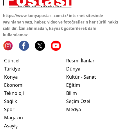
Samsun
https://www.konyapostasi.com.tr/ internet sitesinde
Siirt
yayınlanan yazı, haber, video ve fotoğrafların her türlü hakkı
saklıdır. İzin alınmadan, kaynak gösterilerek dahi
Sinop
kullanılamaz.
Sivas
Tekirdağ
Güncel
Resmi İlanlar
Türkiye
Dünya
Tokat
Konya
Kültür - Sanat
Trabzon
Ekonomi
Eğitim
Teknoloji
Bilim
Tunceli
Sağlık
Seçim Özel
Şanlıurfa
Spor
Medya
Uşak
Magazin
Asayiş
Van