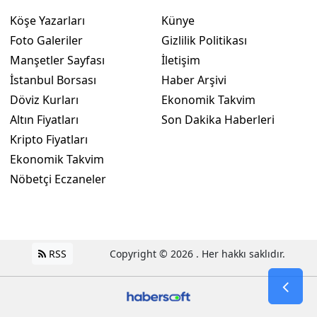
Köşe Yazarları
Künye
Yozgat
Foto Galeriler
Gizlilik Politikası
Zonguldak
Manşetler Sayfası
İletişim
İstanbul Borsası
Haber Arşivi
Aksaray
Döviz Kurları
Ekonomik Takvim
Bayburt
Altın Fiyatları
Son Dakika Haberleri
Kripto Fiyatları
Karaman
Ekonomik Takvim
Kırıkkale
Nöbetçi Eczaneler
Batman
Şırnak
RSS
Copyright © 2026 . Her hakkı saklıdır.
Bartın
Ardahan
Iğdır