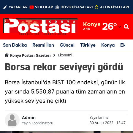
YAZARLAR
VİDEOLAR
DÖVİZ PİYASALARI
ALTIN FİYATLARI
Adana
Konya
26
°
Adıyaman
Açık
Afyonkarahisar
Son Dakika
Resmi İlan
Güncel
Türkiye
Konya
Ekon
Ağrı
Ekonomi
Konya Postası Gazetesi
Borsa rekor seviyeyi gördü
Amasya
Ankara
Borsa İstanbul'da BIST 100 endeksi, günün ilk
Antalya
yarısında 5.550,87 puanla tüm zamanların en
yüksek seviyesine çıktı
Artvin
Aydın
Admin
Yayınlanma
30 Aralık 2022 - 13:47
Yayın Koordinatörü
Balıkesir