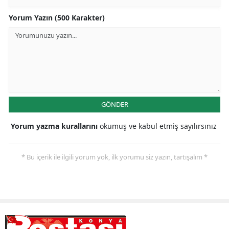
Malatya
Yorum Yazın (500 Karakter)
Manisa
Kahramanmaraş
Mardin
Muğla
GÖNDER
Muş
Yorum yazma kurallarını
okumuş ve kabul etmiş sayılırsınız
Nevşehir
* Bu içerik ile ilgili yorum yok, ilk yorumu siz yazın, tartışalım *
Niğde
Ordu
Rize
Sakarya