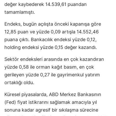
değer kaybederek 14.539,61 puandan
Edirne
tamamlamıştı.
Elazığ
Endeks, bugün açılışta önceki kapanışa göre
Erzincan
12,85 puan ve yüzde 0,09 artışla 14.552,46
Erzurum
puana çıktı. Bankacılık endeksi yüzde 0,12,
holding endeksi yüzde 0,15 değer kazandı.
Eskişehir
Sektör endeksleri arasında en çok kazandıran
Gaziantep
yüzde 0,58 ile orman kağıt basım, en çok
Giresun
gerileyen yüzde 0,27 ile gayrimenkul yatırım
Gümüşhane
ortaklığı oldu.
Hakkari
Küresel piyasalarda, ABD Merkez Bankasının
(Fed) fiyat istikrarını sağlamak amacıyla yıl
Hatay
sonuna kadar agresif bir sıkılaşma sürecine
Isparta