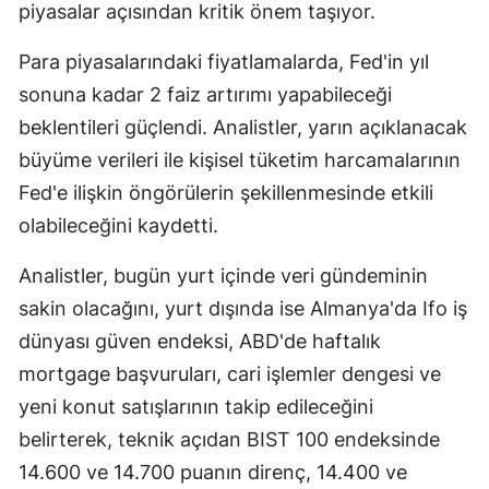
piyasalar açısından kritik önem taşıyor.
Malatya
Para piyasalarındaki fiyatlamalarda, Fed'in yıl
Manisa
sonuna kadar 2 faiz artırımı yapabileceği
Kahramanmaraş
beklentileri güçlendi. Analistler, yarın açıklanacak
büyüme verileri ile kişisel tüketim harcamalarının
Mardin
Fed'e ilişkin öngörülerin şekillenmesinde etkili
Muğla
olabileceğini kaydetti.
Muş
Analistler, bugün yurt içinde veri gündeminin
Nevşehir
sakin olacağını, yurt dışında ise Almanya'da Ifo iş
dünyası güven endeksi, ABD'de haftalık
Niğde
mortgage başvuruları, cari işlemler dengesi ve
Ordu
yeni konut satışlarının takip edileceğini
Rize
belirterek, teknik açıdan BIST 100 endeksinde
14.600 ve 14.700 puanın direnç, 14.400 ve
Sakarya