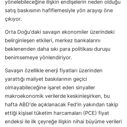
yönelebileceğine ilişkin endişelerin neden olduğu
Mersin
satış baskısının hafiflemesiyle yön arayışı öne
çıkıyor.
İstanbul
İzmir
Orta Doğu'daki savaşın ekonomiler üzerindeki
belirginleşen etkileri, merkez bankalarını
Kars
beklenenden daha sıkı para politikası duruşu
Kastamonu
benimsemeye yönlendiriyor.
Kayseri
Savaşın özellikle enerji fiyatları üzerinden
Kırklareli
yarattığı maliyet baskılarının geçici
olmayabileceğine işaret eden sinyaller
Kırşehir
makroekonomik verilerde keskinleşirken, bu
Kocaeli
hafta ABD'de açıklanacak Fed'in yakından takip
Konya
ettiği kişisel tüketim harcamaları (PCE) fiyat
endeksi ile ilk çeyreğe ilişkin nihai büyüme verileri
Kütahya