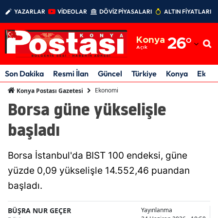
YAZARLAR
VİDEOLAR
DÖVİZ PİYASALARI
ALTIN FİYATLARI
Adana
Konya
26
°
Adıyaman
Açık
Afyonkarahisar
Son Dakika
Resmi İlan
Güncel
Türkiye
Konya
Ekon
Ağrı
Ekonomi
Konya Postası Gazetesi
Borsa güne yükselişle
Amasya
başladı
Ankara
Antalya
Borsa İstanbul'da BIST 100 endeksi, güne
Artvin
yüzde 0,09 yükselişle 14.552,46 puandan
başladı.
Aydın
Balıkesir
BÜŞRA NUR GEÇER
Yayınlanma