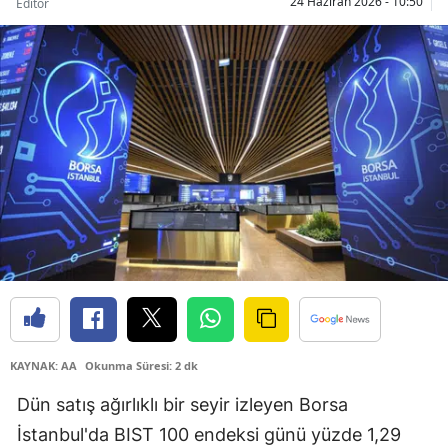
24 Haziran 2026 - 10:50
Editör
Bilecik
Bingöl
Bitlis
Bolu
Burdur
Bursa
Çanakkale
Çankırı
Çorum
KAYNAK: AA
Okunma Süresi: 2 dk
Denizli
Dün satış ağırlıklı bir seyir izleyen Borsa
Diyarbakır
İstanbul'da BIST 100 endeksi günü yüzde 1,29