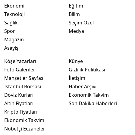
Ekonomi
Eğitim
Yalova
Teknoloji
Bilim
Sağlık
Seçim Özel
Karabük
Spor
Medya
Kilis
Magazin
Asayiş
Osmaniye
Köşe Yazarları
Künye
Düzce
Foto Galeriler
Gizlilik Politikası
Manşetler Sayfası
İletişim
İstanbul Borsası
Haber Arşivi
Döviz Kurları
Ekonomik Takvim
Altın Fiyatları
Son Dakika Haberleri
Kripto Fiyatları
Ekonomik Takvim
Nöbetçi Eczaneler