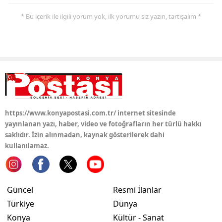
* Bu içerik ile ilgili yorum yok, ilk yorumu siz yazın, tartışalım *
Yozgat
Zonguldak
Aksaray
Bayburt
Karaman
https://www.konyapostasi.com.tr/ internet sitesinde
Kırıkkale
yayınlanan yazı, haber, video ve fotoğrafların her türlü hakkı
saklıdır. İzin alınmadan, kaynak gösterilerek dahi
Batman
kullanılamaz.
Şırnak
Bartın
Güncel
Resmi İlanlar
Ardahan
Türkiye
Dünya
Konya
Kültür - Sanat
Iğdır