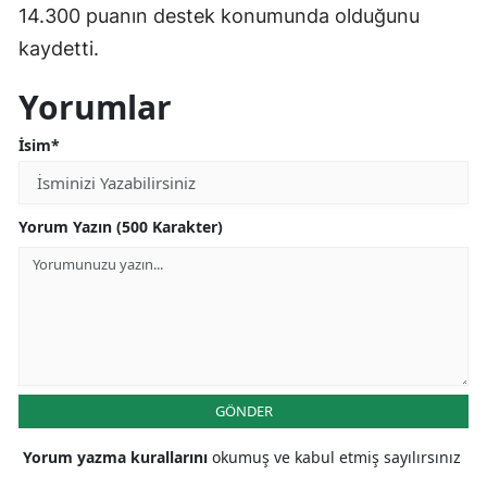
14.300 puanın destek konumunda olduğunu
Samsun
kaydetti.
Siirt
Yorumlar
Sinop
İsim*
Sivas
Tekirdağ
Yorum Yazın (500 Karakter)
Tokat
Trabzon
Tunceli
Şanlıurfa
GÖNDER
Uşak
Yorum yazma kurallarını
okumuş ve kabul etmiş sayılırsınız
Van