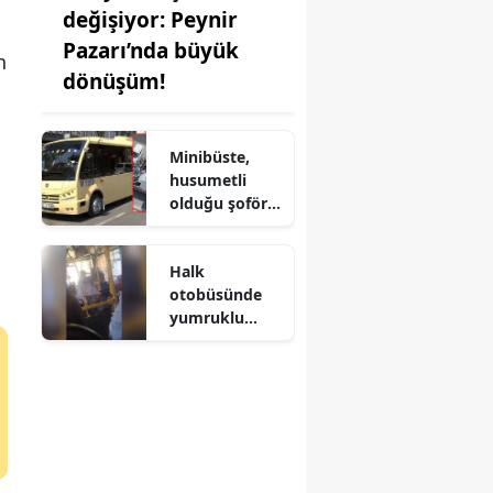
değişiyor: Peynir
Pazarı’nda büyük
n
dönüşüm!
Minibüste,
husumetli
olduğu şoförü
vurup kaçtı
Halk
otobüsünde
yumruklu
kavga