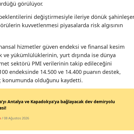
ürdüğü görülüyor.
Mersin
klentilerini değiştirmesiyle ileriye dönük şahinleşe
İstanbul
görülerin kuvvetlenmesi piyasalarda risk algısının
İzmir
Kars
finansal hizmetler güven endeksi ve finansal kesim
ık ve yükümlülüklerinin, yurt dışında ise dünya
Kastamonu
met sektörü PMI verilerinin takip edileceğini
Kayseri
 100 endeksinde 14.500 ve 14.400 puanın destek,
nç konumunda olduğunu kaydetti.
Kırklareli
Kırşehir
’yı Antalya ve Kapadokya’ya bağlayacak dev demiryolu
Kocaeli
si!
a
/ 08 Ağustos 2026
Konya
Kütahya