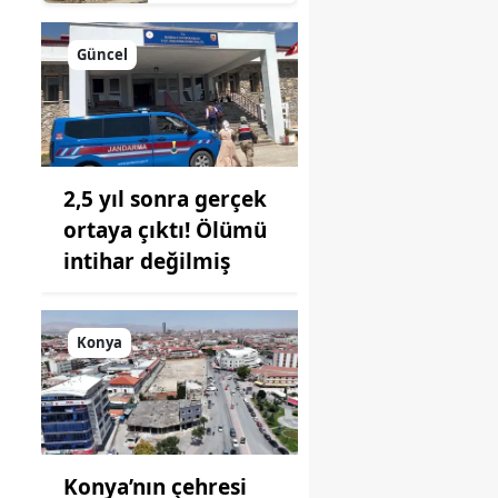
süreç: Son
durum
açıklandı
Güncel
2,5 yıl sonra gerçek
ortaya çıktı! Ölümü
intihar değilmiş
Konya
Konya’nın çehresi