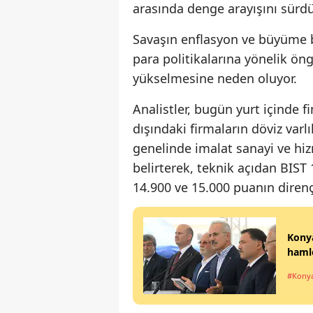
arasında denge arayışını sürd
Savaşın enflasyon ve büyüme be
para politikalarına yönelik ön
yükselmesine neden oluyor.
Analistler, bugün yurt içinde 
dışındaki firmaların döviz varl
genelinde imalat sanayi ve hiz
belirterek, teknik açıdan BIST
14.900 ve 15.000 puanın dire
Konya
hamle
#Kony