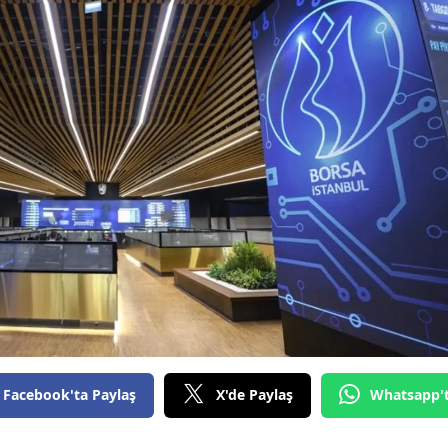
Bilecik
Bingöl
Bitlis
Bolu
Burdur
Bursa
Çanakkale
Çankırı
Çorum
Denizli
Facebook'ta Paylaş
X'de Paylaş
Whatsapp'
Diyarbakır