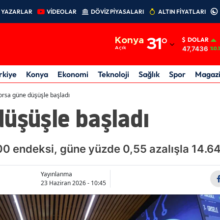
YAZARLAR
VİDEOLAR
DÖVİZ PİYASALARI
ALTIN FİYATLARI
Adana
Konya
31
°
DOLAR
Adıyaman
47,7436
Açık
%0.
Afyonkarahisar
rkiye
Konya
Ekonomi
Teknoloji
Sağlık
Spor
Magaz
Ağrı
orsa güne düşüşle başladı
üşüşle başladı
Amasya
Ankara
00 endeksi, güne yüzde 0,55 azalışla 14.6
Antalya
Artvin
Yayınlanma
23 Haziran 2026 - 10:45
Aydın
Balıkesir