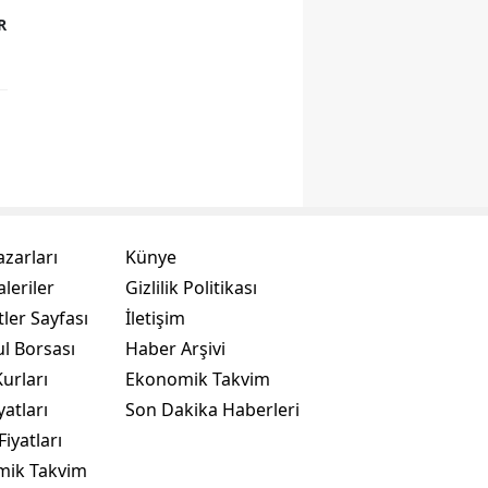
R
azarları
Künye
leriler
Gizlilik Politikası
ler Sayfası
İletişim
ul Borsası
Haber Arşivi
urları
Ekonomik Takvim
yatları
Son Dakika Haberleri
Fiyatları
mik Takvim