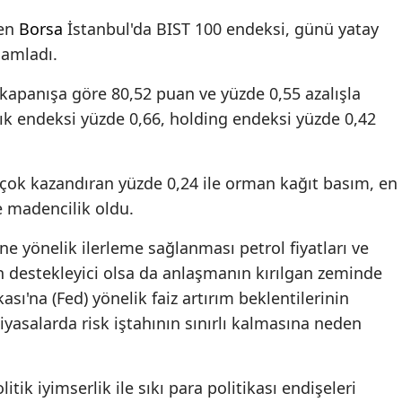
Edirne
den
Borsa
İstanbul'da BIST 100 endeksi, günü yatay
mamladı.
Elazığ
kapanışa göre 80,52 puan ve yüzde 0,55 azalışla
Erzincan
ık endeksi yüzde 0,66, holding endeksi yüzde 0,42
Erzurum
Eskişehir
 çok kazandıran yüzde 0,24 ile orman kağıt basım, en
e madencilik oldu.
Gaziantep
Giresun
ne yönelik ilerleme sağlanması petrol fiyatları ve
destekleyici olsa da anlaşmanın kırılgan zeminde
Gümüşhane
ı'na (Fed) yönelik faiz artırım beklentilerinin
Hakkari
yasalarda risk iştahının sınırlı kalmasına neden
Hatay
tik iyimserlik ile sıkı para politikası endişeleri
Isparta