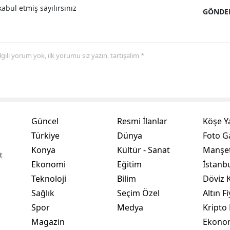
abul etmiş sayılırsınız
GÖNDE
Samsun
Siirt
 ilgili yorum yok, ilk yorumu siz yazın, tartışalım *
Sinop
Sivas
Tekirdağ
Güncel
Resmi İlanlar
Köşe Y
Tokat
Türkiye
Dünya
Foto Ga
Trabzon
Konya
Kültür - Sanat
Manşet
t
Ekonomi
Eğitim
İstanb
Tunceli
Teknoloji
Bilim
Döviz K
Şanlıurfa
Sağlık
Seçim Özel
Altın Fi
Spor
Medya
Kripto 
Uşak
Magazin
Ekono
Van