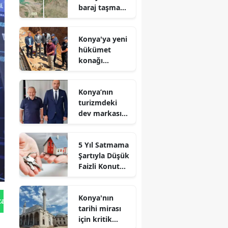
baraj taşma
noktasına
geldi
Konya'ya yeni
hükümet
konağı
geliyor: Temel
atıldı
Konya’nın
turizmdeki
dev markası
Nusret Argun,
Et sektöründe
5 Yıl Satmama
de zirveye
Şartıyla Düşük
oynuyor
Faizli Konut
Kredisi
Geliyor!
Konya'nın
tan Gönder
tarihi mirası
için kritik