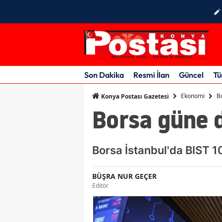
Son Dakika
Resmi İlan
Güncel
Tü
Ekonomi
B
Konya Postası Gazetesi
Borsa güne d
Borsa İstanbul'da BIST 1
BÜŞRA NUR GEÇER
Editör