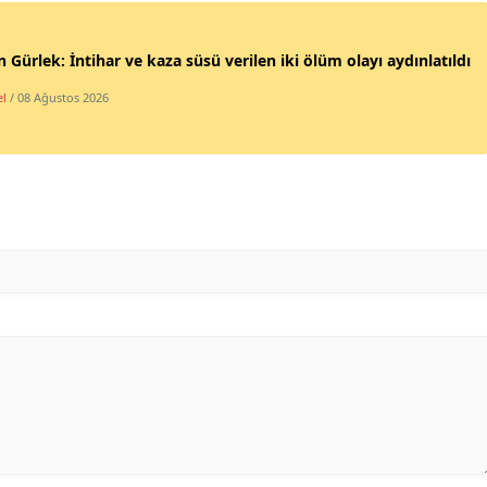
Malatya
 Gürlek: İntihar ve kaza süsü verilen iki ölüm olayı aydınlatıldı
Manisa
l
/ 08 Ağustos 2026
Kahramanmaraş
Mardin
Muğla
Muş
Nevşehir
Niğde
Ordu
Rize
Sakarya