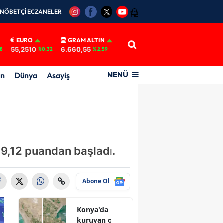
NÖBETÇİ ECZANELER
12
EURO
GRAM ALTIN
55,2510
6.660,55
18
%0.32
% 2,59
in
Dünya
Asayiş
MENÜ
49,12 puandan başladı.
Abone Ol
Konya'da
kuruyan o