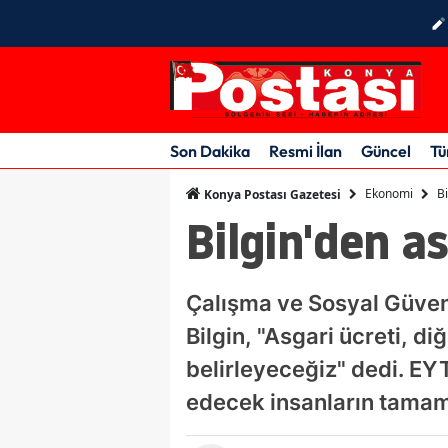
Son Dakika
Resmi İlan
Güncel
Tü
Ekonomi
B
Konya Postası Gazetesi
Bilgin'den a
Çalışma ve Sosyal Güvenl
Bilgin, "Asgari ücreti, d
belirleyeceğiz" dedi. EY
edecek insanların tamam