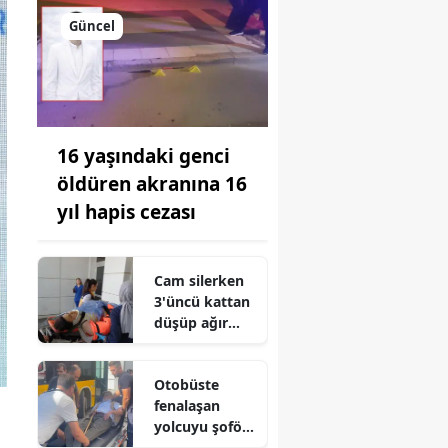
Güncel
16 yaşındaki genci
öldüren akranına 16
yıl hapis cezası
Cam silerken
3'üncü kattan
düşüp ağır
yaralandı
Otobüste
fenalaşan
yolcuyu şoför
hastaneye