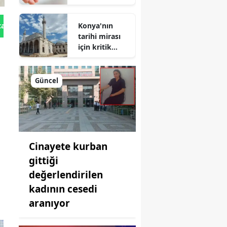
Kredisi
Geliyor!
Konya'nın
tan Gönder
tarihi mirası
için kritik
süreç: Son
durum
açıklandı
Güncel
Cinayete kurban
gittiği
değerlendirilen
kadının cesedi
aranıyor