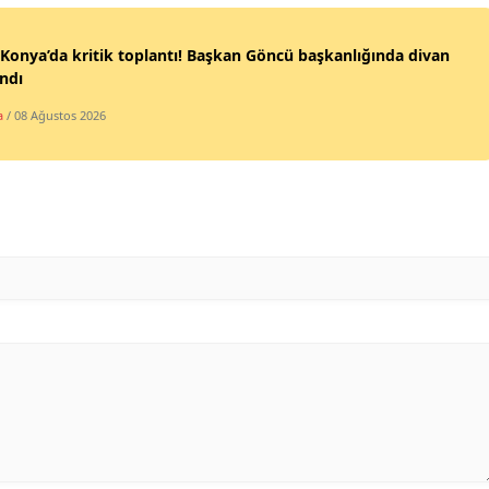
Samsun
onya’da kritik toplantı! Başkan Göncü başkanlığında divan
ndı
Siirt
a
/ 08 Ağustos 2026
Sinop
Sivas
Tekirdağ
Tokat
Trabzon
Tunceli
Şanlıurfa
Uşak
Van