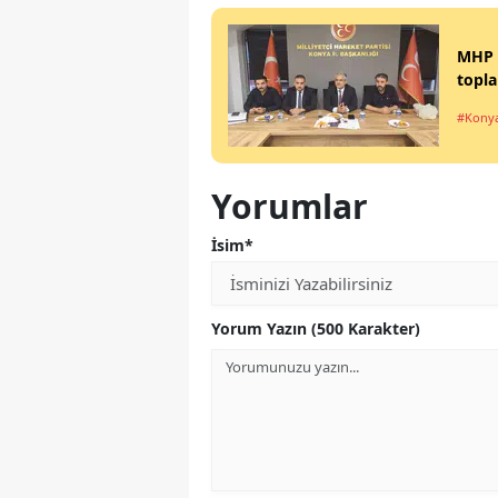
MHP K
topla
#Kony
Yorumlar
İsim*
Yorum Yazın (500 Karakter)