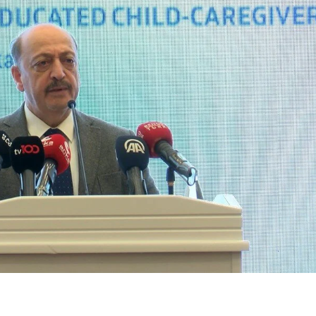
Mersin
İstanbul
İzmir
Kars
Kastamonu
Kayseri
Kırklareli
Kırşehir
Kocaeli
Konya
Kütahya