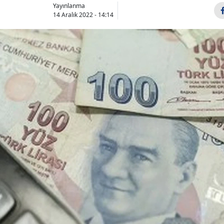
Yayınlanma
Bilecik
14 Aralık 2022 - 14:14
Bingöl
Bitlis
Bolu
Burdur
Bursa
Çanakkale
Çankırı
Çorum
Denizli
Diyarbakır