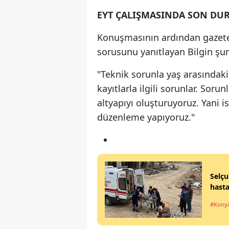
EYT ÇALIŞMASINDA SON DU
Konuşmasının ardından gazetecil
sorusunu yanıtlayan Bilgin şun
"Teknik sorunla yaş arasındaki
kayıtlarla ilgili sorunlar. Sor
altyapıyı oluşturuyoruz. Yani 
düzenleme yapıyoruz."
Selçu
hasta
#Kony