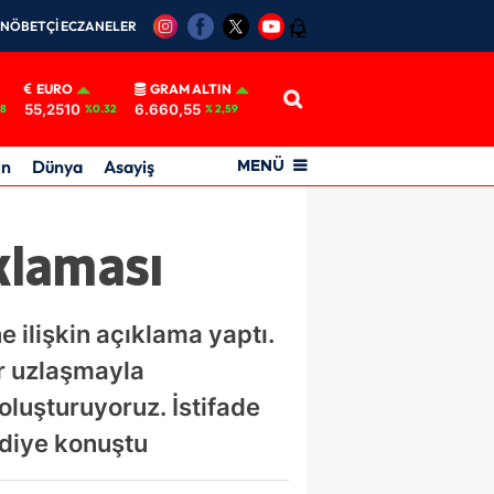
NÖBETÇİ ECZANELER
12
EURO
GRAM ALTIN
55,2510
6.660,55
18
%0.32
% 2,59
in
Dünya
Asayiş
MENÜ
ıklaması
 ilişkin açıklama yaptı.
ir uzlaşmayla
oluşturuyoruz. İstifade
diye konuştu