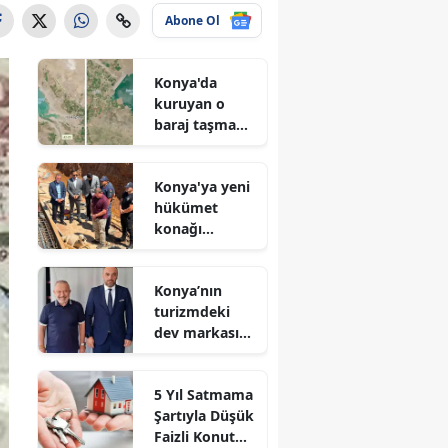
Abone Ol
Konya'da
kuruyan o
baraj taşma
noktasına
geldi
Konya'ya yeni
hükümet
konağı
geliyor: Temel
atıldı
Konya’nın
turizmdeki
dev markası
Nusret Argun,
Et sektöründe
5 Yıl Satmama
de zirveye
Şartıyla Düşük
oynuyor
Faizli Konut