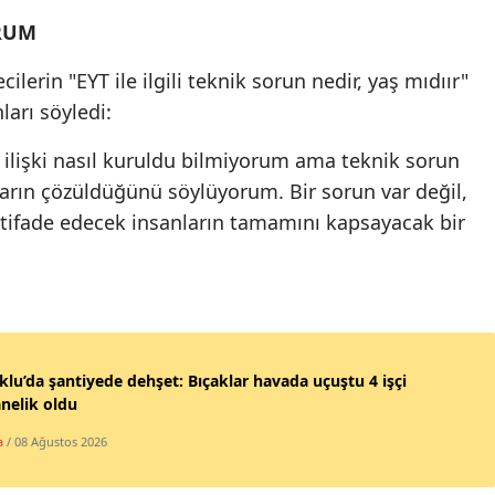
RUM
Malatya
erin "EYT ile ilgili teknik sorun nedir, yaş mıdıır"
Manisa
ları söyledi:
Kahramanmaraş
 ilişki nasıl kuruldu bilmiyorum ama teknik sorun
Mardin
unların çözüldüğünü söylüyorum. Bir sorun var değil,
Muğla
istifade edecek insanların tamamını kapsayacak bir
Muş
Nevşehir
Niğde
klu’da şantiyede dehşet: Bıçaklar havada uçuştu 4 işçi
Ordu
nelik oldu
Rize
a
/ 08 Ağustos 2026
Sakarya