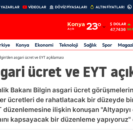
YAZARLAR
VİDEOLAR
DÖVİZ PİYASALARI
ALTIN FİYATLARI
Adana
Konya
23
°
DOLAR
Adıyaman
47,7436
Açık
%0.
Afyonkarahisar
rkiye
Konya
Ekonomi
Teknoloji
Sağlık
Spor
Magaz
Ağrı
ilgin'den asgari ücret ve EYT açıklaması
sgari ücret ve EYT aç
Amasya
Ankara
ik Bakanı Bilgin asgari ücret görüşmelerine
Antalya
iğer ücretleri de rahatlatacak bir düzeyde b
Artvin
T düzenlemesine ilişkin konuşan "Altyapıyı 
Aydın
ını kapsayacak bir düzenleme yapıyoruz" 
Balıkesir