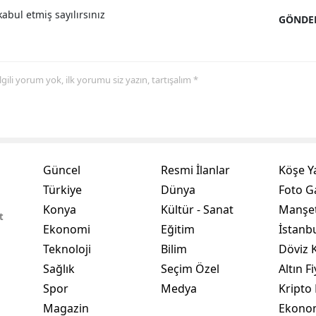
abul etmiş sayılırsınız
GÖNDE
Yozgat
Zonguldak
 ilgili yorum yok, ilk yorumu siz yazın, tartışalım *
Aksaray
Bayburt
Karaman
Güncel
Resmi İlanlar
Köşe Y
Kırıkkale
Türkiye
Dünya
Foto Ga
Batman
Konya
Kültür - Sanat
Manşet
t
Şırnak
Ekonomi
Eğitim
İstanb
Teknoloji
Bilim
Döviz K
Bartın
Sağlık
Seçim Özel
Altın Fi
Ardahan
Spor
Medya
Kripto 
Magazin
Ekono
Iğdır