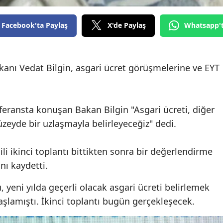
Edirne
Facebook'ta Paylaş
X'de Paylaş
Whatsapp'
Elazığ
Erzincan
kanı Vedat Bilgin, asgari ücret görüşmelerine ve EYT
Erzurum
Eskişehir
feransta konuşan Bakan Bilgin "Asgari ücreti, diğer
Gaziantep
üzeyde bir uzlaşmayla belirleyeceğiz" dedi.
Giresun
ili ikinci toplantı bittikten sonra bir değerlendirme
Gümüşhane
nı kaydetti.
Hakkari
 yeni yılda geçerli olacak asgari ücreti belirlemek
Hatay
başlamıştı. İkinci toplantı bugün gerçekleşecek.
Isparta