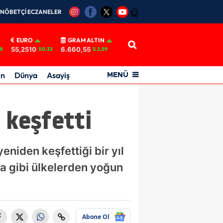
NÖBETÇİ ECZANELER
12
EURO
GRAM ALTIN
55,2510
6.660,55
18
%0.32
% 2,59
in
Dünya
Asayiş
MENÜ
 keşfetti
niden keşfettiği bir yıl
a gibi ülkelerden yoğun
Abone Ol