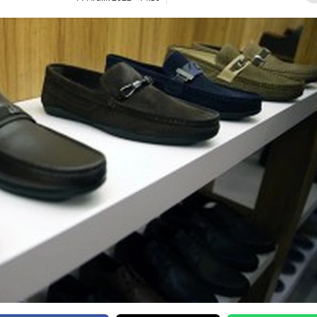
Bilecik
Bingöl
Bitlis
Bolu
Burdur
Bursa
Çanakkale
Çankırı
Çorum
Denizli
Diyarbakır