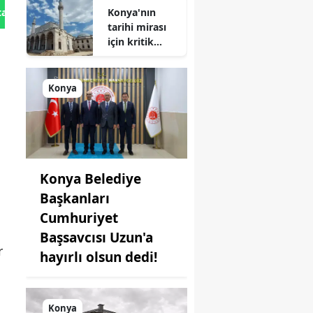
Konya'nın
tan Gönder
tarihi mirası
için kritik
süreç: Son
durum
açıklandı
Konya
Konya Belediye
Başkanları
Cumhuriyet
Başsavcısı Uzun'a
r
hayırlı olsun dedi!
Konya