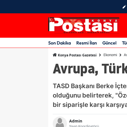
Son Dakika
Resmi İlan
Güncel
Tü
Ekonomi
A
Konya Postası Gazetesi
Avrupa, Türk
TASD Başkanı Berke İçten
olduğunu belirterek, "Öz
bir siparişle karşı karşıy
Admin
Yayın Koordinatörü