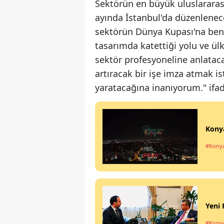
Sektörün en büyük uluslararas
ayında İstanbul'da düzenlenec
sektörün Dünya Kupası'na ben
tasarımda katettiği yolu ve ül
sektör profesyoneline anlata
artıracak bir işe imza atmak is
yaratacağına inanıyorum." ifade
Konya
#Kony
Yeni 
#Kony