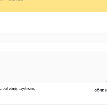
Samsun
Siirt
Sinop
Sivas
Tekirdağ
Tokat
Trabzon
Tunceli
Şanlıurfa
abul etmiş sayılırsınız
GÖNDE
Uşak
Van