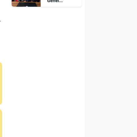
Genel
merkezden il
i
başkanlığına
,
çıkarma