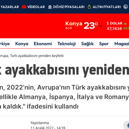
YAZARLAR
VİDEOLAR
DÖVİZ PİYASALARI
ALTIN FİYATLARI
Adana
Konya
23
°
DOLAR
Adıyaman
47,7436
Açık
%0.
Afyonkarahisar
rkiye
Konya
Ekonomi
Teknoloji
Sağlık
Spor
Magaz
Ağrı
vrupa, Türk ayakkabısını yeniden keşfetti
 ayakkabısını yeniden
Amasya
Ankara
, 2022'nin, Avrupa'nın Türk ayakkabısını ye
Antalya
ellikle Almanya, İspanya, İtalya ve Romany
Artvin
a kaldık." ifadesini kullandı
Aydın
Yayınlanma
Balıkesir
11 Aralık 2022 - 14:39