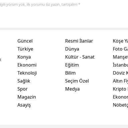
 ilgili yorum yok, ilk yorumu siz yazın, tartışalım *
Yozgat
Zonguldak
Aksaray
Güncel
Resmi İlanlar
Köşe Y
Bayburt
Türkiye
Dünya
Foto Ga
Konya
Kültür - Sanat
Manşet
Karaman
t
Ekonomi
Eğitim
İstanb
Kırıkkale
Teknoloji
Bilim
Döviz K
Sağlık
Seçim Özel
Altın Fi
Batman
Spor
Medya
Kripto 
Şırnak
Magazin
Ekono
Bartın
Asayiş
Nöbetç
Ardahan
Iğdır