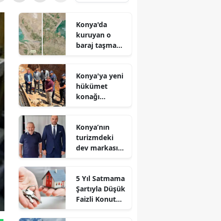
Konya'da
kuruyan o
baraj taşma
noktasına
geldi
Konya'ya yeni
hükümet
konağı
geliyor: Temel
atıldı
Konya’nın
turizmdeki
dev markası
Nusret Argun,
Et sektöründe
5 Yıl Satmama
de zirveye
Şartıyla Düşük
oynuyor
Faizli Konut
Kredisi
Geliyor!