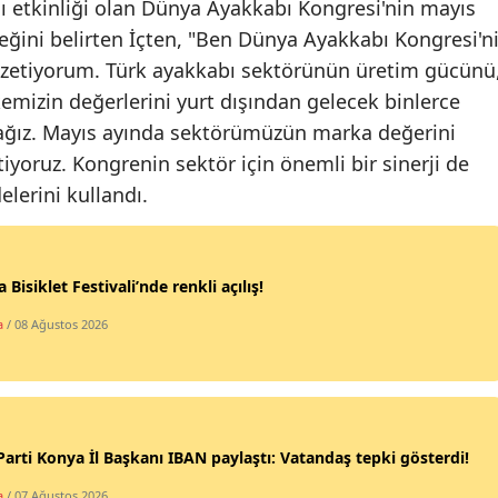
ı etkinliği olan Dünya Ayakkabı Kongresi'nin mayıs
Malatya
eğini belirten İçten, "Ben Dünya Ayakkabı Kongresi'n
zetiyorum. Türk ayakkabı sektörünün üretim gücünü
Manisa
kemizin değerlerini yurt dışından gelecek binlerce
Kahramanmaraş
cağız. Mayıs ayında sektörümüzün marka değerini
tiyoruz. Kongrenin sektör için önemli bir sinerji de
Mardin
lerini kullandı.
Muğla
Muş
 Bisiklet Festivali’nde renkli açılış!
Nevşehir
a
/ 08 Ağustos 2026
Niğde
Ordu
Rize
Parti Konya İl Başkanı IBAN paylaştı: Vatandaş tepki gösterdi!
Sakarya
a
/ 07 Ağustos 2026