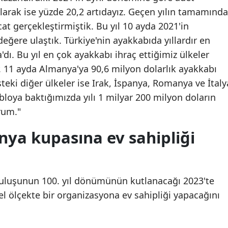
olarak ise yüzde 20,2 artıdayız. Geçen yılın tamamında
Mersin
cat gerçekleştirmiştik. Bu yıl 10 ayda 2021'in
İstanbul
ğere ulaştık. Türkiye'nin ayakkabıda yıllardır en
dı. Bu yıl en çok ayakkabı ihraç ettiğimiz ülkeler
İzmir
. 11 ayda Almanya'ya 90,6 milyon dolarlık ayakkabı
Kars
eşteki diğer ülkeler ise Irak, İspanya, Romanya ve İtaly
bloya baktığımızda yılı 1 milyar 200 milyon doların
Kastamonu
rum."
Kayseri
ya kupasına ev sahipliği
Kırklareli
Kırşehir
ruluşunun 100. yıl dönümünün kutlanacağı 2023'te
Kocaeli
l ölçekte bir organizasyona ev sahipliği yapacağını
Konya
Kütahya