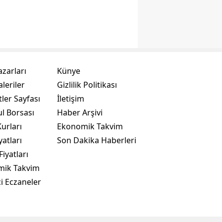
azarları
Künye
leriler
Gizlilik Politikası
ler Sayfası
İletişim
ul Borsası
Haber Arşivi
urları
Ekonomik Takvim
yatları
Son Dakika Haberleri
Fiyatları
mik Takvim
i Eczaneler