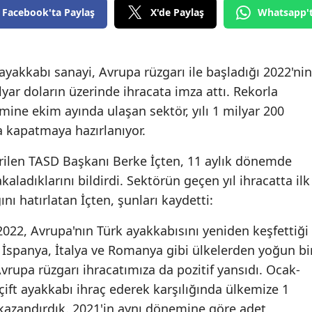
Facebook'ta Paylaş
X'de Paylaş
Whatsapp'
Edirne
Elazığ
yakkabı sanayi, Avrupa rüzgarı ile başladığı 2022'nin
Erzincan
ar doların üzerinde ihracata imza attı. Rekorla
Erzurum
ine ekim ayında ulaşan sektör, yılı 1 milyar 200
a kapatmaya hazırlanıyor.
Eskişehir
rilen TASD Başkanı Berke İçten, 11 aylık dönemde
Gaziantep
akaladıklarını bildirdi. Sektörün geçen yıl ihracatta ilk
Giresun
ğını hatırlatan İçten, şunları kaydetti:
Gümüşhane
 2022, Avrupa'nın Türk ayakkabısını yeniden keşfettiği
Hakkari
a, İspanya, İtalya ve Romanya gibi ülkelerden yoğun bi
 Avrupa rüzgarı ihracatımıza da pozitif yansıdı. Ocak-
Hatay
ft ayakkabı ihraç ederek karşılığında ülkemize 1
Isparta
 kazandırdık. 2021'in aynı dönemine göre adet