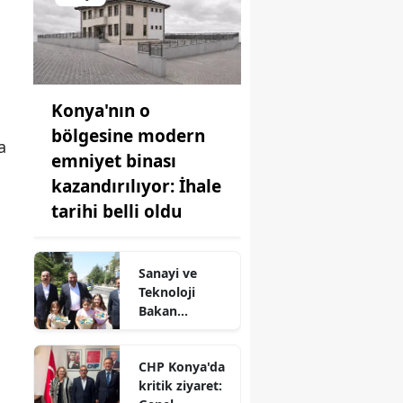
Konya'nın o
bölgesine modern
a
emniyet binası
kazandırılıyor: İhale
tarihi belli oldu
Sanayi ve
Teknoloji
Bakan
Yardımcısı
Oruç Baba
CHP Konya'da
İnan Ilgın'da!
kritik ziyaret: