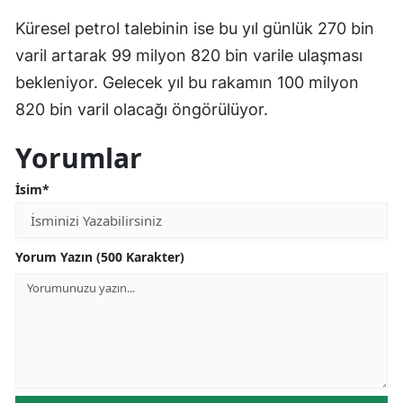
Küresel petrol talebinin ise bu yıl günlük 270 bin
Samsun
varil artarak 99 milyon 820 bin varile ulaşması
Siirt
bekleniyor. Gelecek yıl bu rakamın 100 milyon
Sinop
820 bin varil olacağı öngörülüyor.
Sivas
Yorumlar
Tekirdağ
İsim*
Tokat
Trabzon
Yorum Yazın (500 Karakter)
Tunceli
Şanlıurfa
Uşak
Van