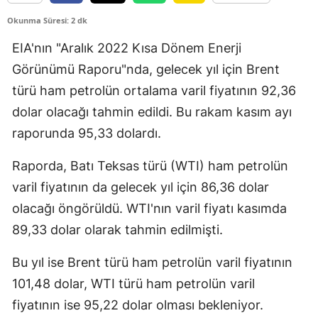
Edirne
Okunma Süresi: 2 dk
Elazığ
EIA'nın "Aralık 2022 Kısa Dönem Enerji
Görünümü Raporu"nda, gelecek yıl için Brent
Erzincan
türü ham petrolün ortalama varil fiyatının 92,36
Erzurum
dolar olacağı tahmin edildi. Bu rakam kasım ayı
raporunda 95,33 dolardı.
Eskişehir
Gaziantep
Raporda, Batı Teksas türü (WTI) ham petrolün
varil fiyatının da gelecek yıl için 86,36 dolar
Giresun
olacağı öngörüldü. WTI'nın varil fiyatı kasımda
Gümüşhane
89,33 dolar olarak tahmin edilmişti.
Hakkari
Bu yıl ise Brent türü ham petrolün varil fiyatının
Hatay
101,48 dolar, WTI türü ham petrolün varil
fiyatının ise 95,22 dolar olması bekleniyor.
Isparta