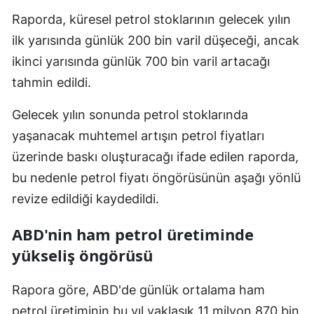
Raporda, küresel petrol stoklarının gelecek yılın
Mersin
ilk yarısında günlük 200 bin varil düşeceği, ancak
İstanbul
ikinci yarısında günlük 700 bin varil artacağı
İzmir
tahmin edildi.
Kars
Gelecek yılın sonunda petrol stoklarında
Kastamonu
yaşanacak muhtemel artışın petrol fiyatları
üzerinde baskı oluşturacağı ifade edilen raporda,
Kayseri
bu nedenle petrol fiyatı öngörüsünün aşağı yönlü
Kırklareli
revize edildiği kaydedildi.
Kırşehir
ABD'nin ham petrol üretiminde
Kocaeli
yükseliş öngörüsü
Konya
Rapora göre, ABD'de günlük ortalama ham
Kütahya
petrol üretiminin bu yıl yaklaşık 11 milyon 870 bin