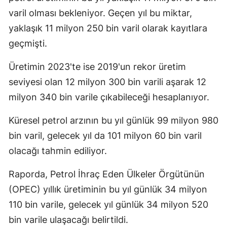
varil olması bekleniyor. Geçen yıl bu miktar,
Malatya
yaklaşık 11 milyon 250 bin varil olarak kayıtlara
Manisa
geçmişti.
Kahramanmaraş
Üretimin 2023'te ise 2019'un rekor üretim
Mardin
seviyesi olan 12 milyon 300 bin varili aşarak 12
milyon 340 bin varile çıkabileceği hesaplanıyor.
Muğla
Muş
Küresel petrol arzının bu yıl günlük 99 milyon 980
bin varil, gelecek yıl da 101 milyon 60 bin varil
Nevşehir
olacağı tahmin ediliyor.
Niğde
Raporda, Petrol İhraç Eden Ülkeler Örgütünün
Ordu
(OPEC) yıllık üretiminin bu yıl günlük 34 milyon
Rize
110 bin varile, gelecek yıl günlük 34 milyon 520
bin varile ulaşacağı belirtildi.
Sakarya