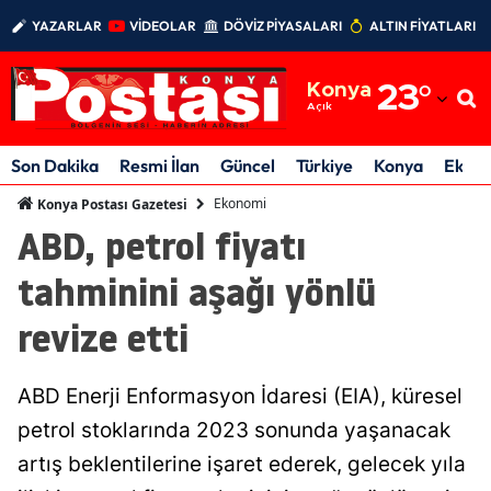
YAZARLAR
VİDEOLAR
DÖVİZ PİYASALARI
ALTIN FİYATLARI
Adana
Konya
23
°
Adıyaman
Açık
Afyonkarahisar
Son Dakika
Resmi İlan
Güncel
Türkiye
Konya
Ekon
Ağrı
Ekonomi
Konya Postası Gazetesi
ABD, petrol fiyatı
Amasya
tahminini aşağı yönlü
Ankara
revize etti
Antalya
Artvin
ABD Enerji Enformasyon İdaresi (EIA), küresel
Aydın
petrol stoklarında 2023 sonunda yaşanacak
artış beklentilerine işaret ederek, gelecek yıla
Balıkesir