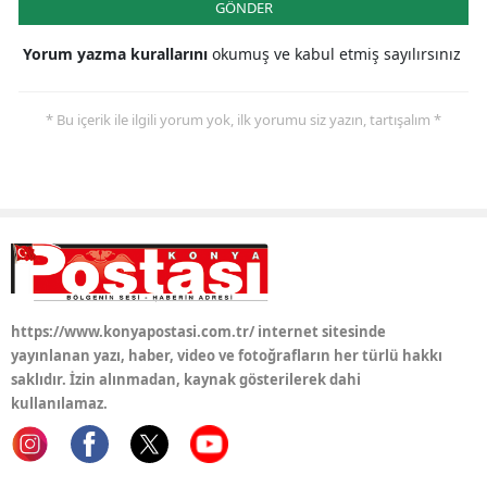
GÖNDER
Yozgat
Yorum yazma kurallarını
okumuş ve kabul etmiş sayılırsınız
Zonguldak
* Bu içerik ile ilgili yorum yok, ilk yorumu siz yazın, tartışalım *
Aksaray
Bayburt
Karaman
Kırıkkale
Batman
https://www.konyapostasi.com.tr/ internet sitesinde
Şırnak
yayınlanan yazı, haber, video ve fotoğrafların her türlü hakkı
saklıdır. İzin alınmadan, kaynak gösterilerek dahi
Bartın
kullanılamaz.
Ardahan
Iğdır