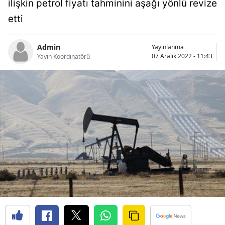
ilişkin petrol fiyatı tahminini aşağı yönlü revize
Bilecik
etti
Bingöl
Admin
Yayınlanma
Bitlis
07 Aralık 2022 - 11:43
Yayın Koordinatörü
Bolu
Burdur
Bursa
Çanakkale
Çankırı
Çorum
Denizli
Diyarbakır