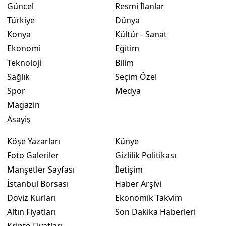
Güncel
Resmi İlanlar
Türkiye
Dünya
Yalova
Konya
Kültür - Sanat
Karabük
Ekonomi
Eğitim
Kilis
Teknoloji
Bilim
Sağlık
Seçim Özel
Osmaniye
Spor
Medya
Düzce
Magazin
Asayiş
Köşe Yazarları
Künye
Foto Galeriler
Gizlilik Politikası
Manşetler Sayfası
İletişim
İstanbul Borsası
Haber Arşivi
Döviz Kurları
Ekonomik Takvim
Altın Fiyatları
Son Dakika Haberleri