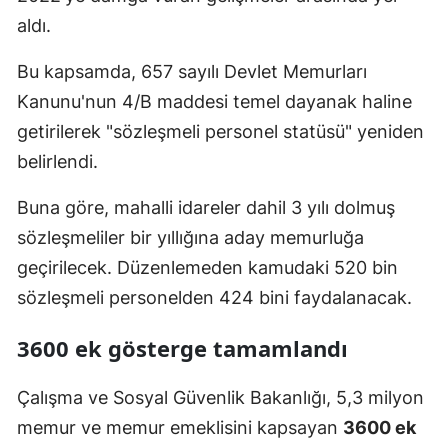
aldı.
Malatya
Bu kapsamda, 657 sayılı Devlet Memurları
Manisa
Kanunu'nun 4/B maddesi temel dayanak haline
Kahramanmaraş
getirilerek "sözleşmeli personel statüsü" yeniden
Mardin
belirlendi.
Muğla
Buna göre, mahalli idareler dahil 3 yılı dolmuş
Muş
sözleşmeliler bir yıllığına aday memurluğa
geçirilecek. Düzenlemeden kamudaki 520 bin
Nevşehir
sözleşmeli personelden 424 bini faydalanacak.
Niğde
3600 ek gösterge tamamlandı
Ordu
Çalışma ve Sosyal Güvenlik Bakanlığı, 5,3 milyon
Rize
memur ve memur emeklisini kapsayan
3600 ek
Sakarya