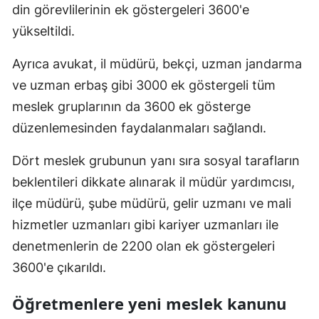
din görevlilerinin ek göstergeleri 3600'e
Yozgat
yükseltildi.
Zonguldak
Ayrıca avukat, il müdürü, bekçi, uzman jandarma
ve uzman erbaş gibi 3000 ek göstergeli tüm
Aksaray
meslek gruplarının da 3600 ek gösterge
Bayburt
düzenlemesinden faydalanmaları sağlandı.
Karaman
Dört meslek grubunun yanı sıra sosyal tarafların
Kırıkkale
beklentileri dikkate alınarak il müdür yardımcısı,
Batman
ilçe müdürü, şube müdürü, gelir uzmanı ve mali
hizmetler uzmanları gibi kariyer uzmanları ile
Şırnak
denetmenlerin de 2200 olan ek göstergeleri
Bartın
3600'e çıkarıldı.
Ardahan
Öğretmenlere yeni meslek kanunu
Iğdır