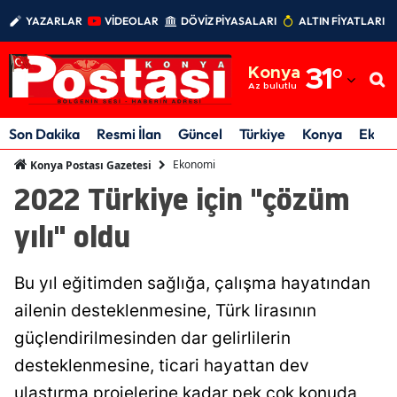
YAZARLAR
VİDEOLAR
DÖVİZ PİYASALARI
ALTIN FİYATLARI
Adana
Konya
31
°
Adıyaman
Az bulutlu
Afyonkarahisar
Son Dakika
Resmi İlan
Güncel
Türkiye
Konya
Ekon
Ağrı
Ekonomi
Konya Postası Gazetesi
2022 Türkiye için "çözüm
Amasya
yılı" oldu
Ankara
Antalya
Bu yıl eğitimden sağlığa, çalışma hayatından
Artvin
ailenin desteklenmesine, Türk lirasının
güçlendirilmesinden dar gelirlilerin
Aydın
desteklenmesine, ticari hayattan dev
Balıkesir
ulaştırma projelerine kadar pek çok konuda