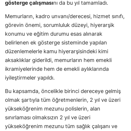
gösterge çalışması
nı da bu yıl tamamladı.
Samsun
Memurların, kadro unvanı/derecesi, hizmet sınıfı,
Siirt
görevin önemi, sorumluluk düzeyi, hiyerarşik
konumu ve eğitim durumu esas alınarak
Sinop
belirlenen ek gösterge sisteminde yapılan
Sivas
düzenlemelerle kamu hiyerarşisindeki kimi
Tekirdağ
aksaklıklar giderildi, memurların hem emekli
ikramiyelerinde hem de emekli aylıklarında
Tokat
iyileştirmeler yapıldı.
Trabzon
Bu kapsamda, öncelikle birinci dereceye gelmiş
Tunceli
olmak şartıyla tüm öğretmenlerin, 2 yıl ve üzeri
Şanlıurfa
yükseköğrenim mezunu polislerin, alan
sınırlaması olmaksızın 2 yıl ve üzeri
Uşak
yükseköğrenim mezunu tüm sağlık çalışanı ve
Van