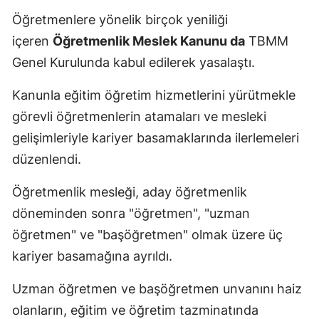
Öğretmenlere yönelik birçok yeniliği
Yalova
içeren
Öğretmenlik Meslek Kanunu da
TBMM
Karabük
Genel Kurulunda kabul edilerek yasalaştı.
Kilis
Kanunla eğitim öğretim hizmetlerini yürütmekle
görevli öğretmenlerin atamaları ve mesleki
Osmaniye
gelişimleriyle kariyer basamaklarında ilerlemeleri
Düzce
düzenlendi.
Öğretmenlik mesleği, aday öğretmenlik
döneminden sonra "öğretmen", "uzman
öğretmen" ve "başöğretmen" olmak üzere üç
kariyer basamağına ayrıldı.
Uzman öğretmen ve başöğretmen unvanını haiz
olanların, eğitim ve öğretim tazminatında