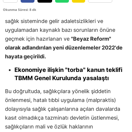
Edirne
Okunma Süresi: 8 dk
Elazığ
sağlık sisteminde gelir adaletsizlikleri ve
uygulamadan kaynaklı bazı sorunların önüne
Erzincan
geçmek için hazırlanan ve
"Beyaz Reform"
Erzurum
olarak adlandırılan yeni düzenlemeler 2022'de
Eskişehir
hayata geçirildi.
Gaziantep
Ekonomiye ilişkin "torba" kanun teklifi
TBMM Genel Kurulunda yasalaştı
Giresun
Bu doğrultuda, sağlıkçılara yönelik şiddetin
Gümüşhane
önlenmesi, hatalı tıbbi uygulama (malpraktis)
Hakkari
dolayısıyla sağlık çalışanlarına açılan davalarda
Hatay
kasıt olmadıkça tazminatı devletin üstlenmesi,
sağlıkçıların mali ve özlük haklarının
Isparta