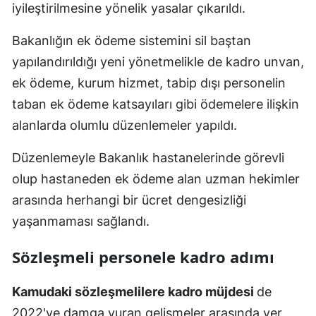
iyileştirilmesine yönelik yasalar çıkarıldı.
Mersin
Bakanlığın ek ödeme sistemini sil baştan
İstanbul
yapılandırıldığı yeni yönetmelikle de kadro unvan,
İzmir
ek ödeme, kurum hizmet, tabip dışı personelin
taban ek ödeme katsayıları gibi ödemelere ilişkin
Kars
alanlarda olumlu düzenlemeler yapıldı.
Kastamonu
Düzenlemeyle Bakanlık hastanelerinde görevli
Kayseri
olup hastaneden ek ödeme alan uzman hekimler
Kırklareli
arasında herhangi bir ücret dengesizliği
yaşanmaması sağlandı.
Kırşehir
Kocaeli
Sözleşmeli personele kadro adımı
Konya
Kamudaki sözleşmelilere kadro müjdesi
de
Kütahya
2022'ye damga vuran gelişmeler arasında yer