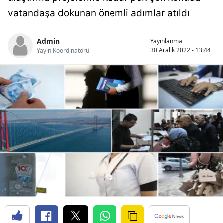
Bilecik
vatandaşa dokunan önemli adımlar atıldı
Bingöl
Admin
Yayınlanma
30 Aralık 2022 - 13:44
Yayın Koordinatörü
Bitlis
Bolu
Burdur
Bursa
Çanakkale
Çankırı
Çorum
Denizli
Diyarbakır