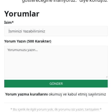
göstereceğine inanıyoruz." diye konuştu.
Malatya
Yorumlar
Manisa
İsim*
Kahramanmaraş
Mardin
Yorum Yazın (500 Karakter)
Muğla
Muş
Nevşehir
Niğde
GÖNDER
Ordu
Yorum yazma kurallarını
okumuş ve kabul etmiş sayılırsınız
Rize
* Bu içerik ile ilgili yorum yok, ilk yorumu siz yazın, tartışalım *
Sakarya