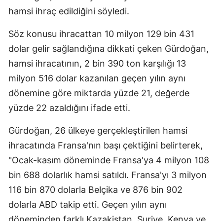
hamsi ihraç edildiğini söyledi.
Edirne
Elazığ
Söz konusu ihracattan 10 milyon 129 bin 431
dolar gelir sağlandığına dikkati çeken Gürdoğan,
Erzincan
hamsi ihracatının, 2 bin 390 ton karşılığı 13
Erzurum
milyon 516 dolar kazanılan geçen yılın aynı
dönemine göre miktarda yüzde 21, değerde
Eskişehir
yüzde 22 azaldığını ifade etti.
Gaziantep
Gürdoğan, 26 ülkeye gerçekleştirilen hamsi
Giresun
ihracatında Fransa'nın başı çektiğini belirterek,
Gümüşhane
"Ocak-kasım döneminde Fransa'ya 4 milyon 108
Hakkari
bin 688 dolarlık hamsi satıldı. Fransa'yı 3 milyon
116 bin 870 dolarla Belçika ve 876 bin 902
Hatay
dolarla ABD takip etti. Geçen yılın aynı
Isparta
döneminden farklı Kazakistan, Suriye, Kenya ve