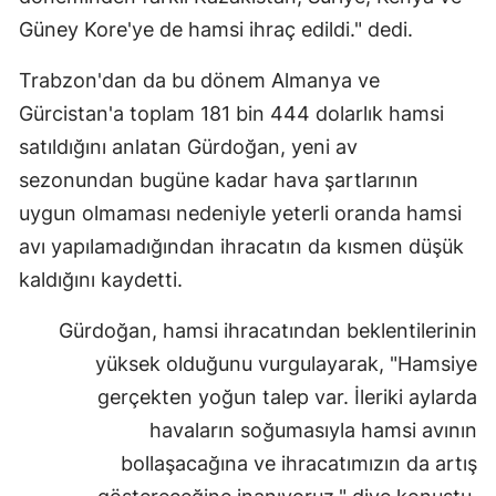
Güney Kore'ye de hamsi ihraç edildi." dedi.
Mersin
İstanbul
Trabzon'dan da bu dönem Almanya ve
Gürcistan'a toplam 181 bin 444 dolarlık hamsi
İzmir
satıldığını anlatan Gürdoğan, yeni av
Kars
sezonundan bugüne kadar hava şartlarının
uygun olmaması nedeniyle yeterli oranda hamsi
Kastamonu
avı yapılamadığından ihracatın da kısmen düşük
Kayseri
kaldığını kaydetti.
Kırklareli
Gürdoğan, hamsi ihracatından beklentilerinin
Kırşehir
yüksek olduğunu vurgulayarak, "Hamsiye
Kocaeli
gerçekten yoğun talep var. İleriki aylarda
havaların soğumasıyla hamsi avının
Konya
bollaşacağına ve ihracatımızın da artış
Kütahya