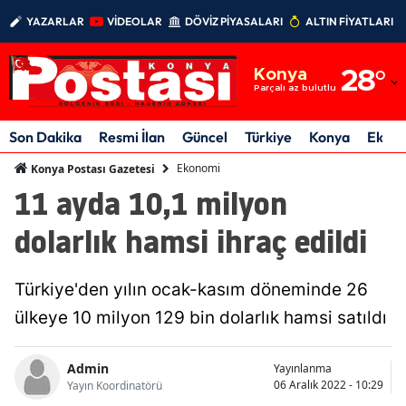
YAZARLAR
VİDEOLAR
DÖVİZ PİYASALARI
ALTIN FİYATLARI
Adana
Konya
28
°
Adıyaman
Parçalı az bulutlu
Afyonkarahisar
Son Dakika
Resmi İlan
Güncel
Türkiye
Konya
Ekon
Ağrı
Ekonomi
Konya Postası Gazetesi
11 ayda 10,1 milyon
Amasya
dolarlık hamsi ihraç edildi
Ankara
Antalya
Türkiye'den yılın ocak-kasım döneminde 26
Artvin
ülkeye 10 milyon 129 bin dolarlık hamsi satıldı
Aydın
Admin
Yayınlanma
06 Aralık 2022 - 10:29
Yayın Koordinatörü
Balıkesir