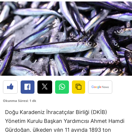
Bilecik
Bingöl
Bitlis
Bolu
Burdur
Bursa
Çanakkale
Çankırı
Okunma Süresi: 1 dk
Çorum
Doğu Karadeniz İhracatçılar Birliği (DKİB)
Denizli
Yönetim Kurulu Başkan Yardımcısı Ahmet Hamdi
Diyarbakır
Gürdoğan, ülkeden yılın 11 ayında 1893 ton