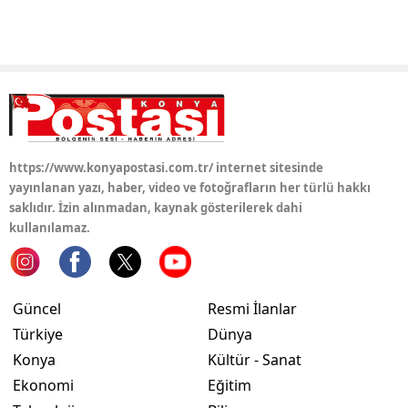
Samsun
Siirt
Sinop
Sivas
https://www.konyapostasi.com.tr/ internet sitesinde
Tekirdağ
yayınlanan yazı, haber, video ve fotoğrafların her türlü hakkı
saklıdır. İzin alınmadan, kaynak gösterilerek dahi
Tokat
kullanılamaz.
Trabzon
Tunceli
Güncel
Resmi İlanlar
Şanlıurfa
Türkiye
Dünya
Konya
Kültür - Sanat
Uşak
Ekonomi
Eğitim
Van