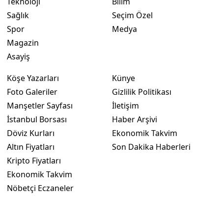
Teknoloji
Bilim
Sağlık
Seçim Özel
Yozgat
Spor
Medya
Zonguldak
Magazin
Asayiş
Aksaray
Köşe Yazarları
Künye
Bayburt
Foto Galeriler
Gizlilik Politikası
Karaman
Manşetler Sayfası
İletişim
Kırıkkale
İstanbul Borsası
Haber Arşivi
Döviz Kurları
Ekonomik Takvim
Batman
Altın Fiyatları
Son Dakika Haberleri
Şırnak
Kripto Fiyatları
Ekonomik Takvim
Bartın
Nöbetçi Eczaneler
Ardahan
Iğdır