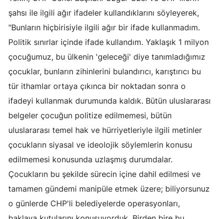
şahsı ile ilgili ağır ifadeler kullandıklarını söyleyerek,
Malatya
"Bunların hiçbirisiyle ilgili ağır bir ifade kullanmadım.
Manisa
Politik sınırlar içinde ifade kullandım. Yaklaşık 1 milyon
Kahramanmaraş
çocuğumuz, bu ülkenin 'geleceği' diye tanımladığımız
çocuklar, bunların zihinlerini bulandırıcı, karıştırıcı bu
Mardin
tür ithamlar ortaya çıkınca bir noktadan sonra o
Muğla
ifadeyi kullanmak durumunda kaldık. Bütün uluslararası
belgeler çocuğun politize edilmemesi, bütün
Muş
uluslararası temel hak ve hürriyetleriyle ilgili metinler
Nevşehir
çocukların siyasal ve ideolojik söylemlerin konusu
Niğde
edilmemesi konusunda uzlaşmış durumdalar.
Çocukların bu şekilde sürecin içine dahil edilmesi ve
Ordu
tamamen gündemi manipüle etmek üzere; biliyorsunuz
Rize
o günlerde CHP'li belediyelerde operasyonları,
Sakarya
baklava kutularını konuşuyorduk. Birden bire bu