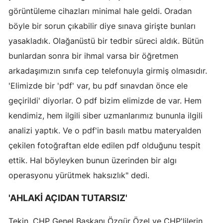
görüntüleme cihazları minimal hale geldi. Oradan
Mersin
böyle bir sorun çıkabilir diye sınava girişte bunları
İstanbul
yasakladık. Olağanüstü bir tedbir süreci aldık. Bütün
İzmir
bunlardan sonra bir ihmal varsa bir öğretmen
arkadaşımızın sınıfa cep telefonuyla girmiş olmasıdır.
Kars
'Elimizde bir 'pdf' var, bu pdf sınavdan önce ele
Kastamonu
geçirildi' diyorlar. O pdf bizim elimizde de var. Hem
kendimiz, hem ilgili siber uzmanlarımız bununla ilgili
Kayseri
analizi yaptık. Ve o pdf'in basılı matbu materyalden
Kırklareli
çekilen fotoğraftan elde edilen pdf olduğunu tespit
Kırşehir
ettik. Hal böyleyken bunun üzerinden bir algı
operasyonu yürütmek haksızlık" dedi.
Kocaeli
'AHLAKİ AÇIDAN TUTARSIZ'
Konya
Kütahya
Tekin, CHP Genel Başkanı Özgür Özel ve CHP'lilerin