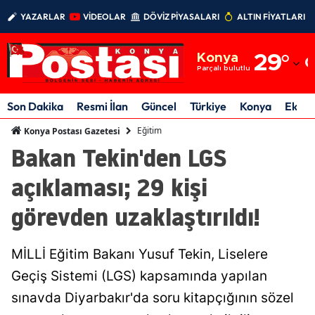
YAZARLAR
VİDEOLAR
DÖVİZ PİYASALARI
ALTIN FİYATLARI
Adana
Konya
29
°
Adıyaman
Parçalı bulutlu
Afyonkarahisar
Son Dakika
Resmi İlan
Güncel
Türkiye
Konya
Ekon
Ağrı
Eğitim
Konya Postası Gazetesi
Bakan Tekin'den LGS
Amasya
açıklaması; 29 kişi
Ankara
görevden uzaklaştırıldı!
Antalya
Artvin
MİLLİ Eğitim Bakanı Yusuf Tekin, Liselere
Aydın
Geçiş Sistemi (LGS) kapsamında yapılan
sınavda Diyarbakır'da soru kitapçığının sözel
Balıkesir