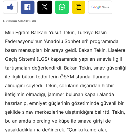
Edirne
Elazığ
Okunma Süresi: 6 dk
Erzincan
Milli Eğitim Barkanı Yusuf Tekin, Türkiye Basın
Federasyonu'nun 'Anadolu Sohbetleri' programında
Erzurum
basın mensupları bir araya geldi. Bakan Tekin, Liselere
Eskişehir
Geçiş Sistemi (LGS) kapsamında yapılan sınavla ilgili
tartışmaları değerlendirdi. Bakan Tekin, sınav güvenliği
Gaziantep
ile ilgili bütün tedbirlerin ÖSYM standartlarında
Giresun
alındığını söyledi. Tekin, soruların dışarıdan hiçbir
Gümüşhane
iletişimin olmadığı, jammer bulunan kapalı alanda
hazırlanıp, emniyet güçlerinin gözetiminde güvenli bir
Hakkari
şekilde sınav merkezlerine ulaştırıldığını belirtti. Tekin,
Hatay
bu anlamda piercing ve küpe ile sınava girişi de
Isparta
yasakladıklarına değinerek, "Çünkü kameralar,