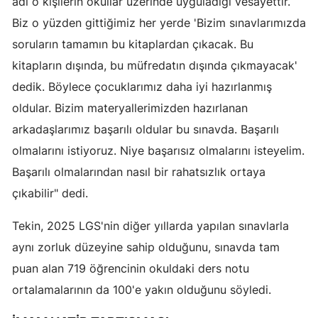
adı o kişilerin okullar üzerinde uyguladığı vesayettir.
Biz o yüzden gittiğimiz her yerde 'Bizim sınavlarımızda
Yozgat
soruların tamamın bu kitaplardan çıkacak. Bu
Zonguldak
kitapların dışında, bu müfredatın dışında çıkmayacak'
Aksaray
dedik. Böylece çocuklarımız daha iyi hazırlanmış
oldular. Bizim materyallerimizden hazırlanan
Bayburt
arkadaşlarımız başarılı oldular bu sınavda. Başarılı
Karaman
olmalarını istiyoruz. Niye başarısız olmalarını isteyelim.
Başarılı olmalarından nasıl bir rahatsızlık ortaya
Kırıkkale
çıkabilir" dedi.
Batman
Tekin, 2025 LGS'nin diğer yıllarda yapılan sınavlarla
Şırnak
aynı zorluk düzeyine sahip olduğunu, sınavda tam
Bartın
puan alan 719 öğrencinin okuldaki ders notu
Ardahan
ortalamalarının da 100'e yakın olduğunu söyledi.
Iğdır