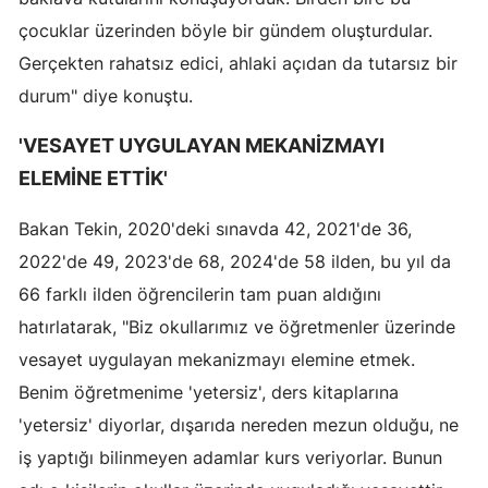
çocuklar üzerinden böyle bir gündem oluşturdular.
Samsun
Gerçekten rahatsız edici, ahlaki açıdan da tutarsız bir
Siirt
durum" diye konuştu.
Sinop
'VESAYET UYGULAYAN MEKANİZMAYI
Sivas
ELEMİNE ETTİK'
Tekirdağ
Bakan Tekin, 2020'deki sınavda 42, 2021'de 36,
Tokat
2022'de 49, 2023'de 68, 2024'de 58 ilden, bu yıl da
66 farklı ilden öğrencilerin tam puan aldığını
Trabzon
hatırlatarak, "Biz okullarımız ve öğretmenler üzerinde
Tunceli
vesayet uygulayan mekanizmayı elemine etmek.
Benim öğretmenime 'yetersiz', ders kitaplarına
Şanlıurfa
'yetersiz' diyorlar, dışarıda nereden mezun olduğu, ne
Uşak
iş yaptığı bilinmeyen adamlar kurs veriyorlar. Bunun
Van