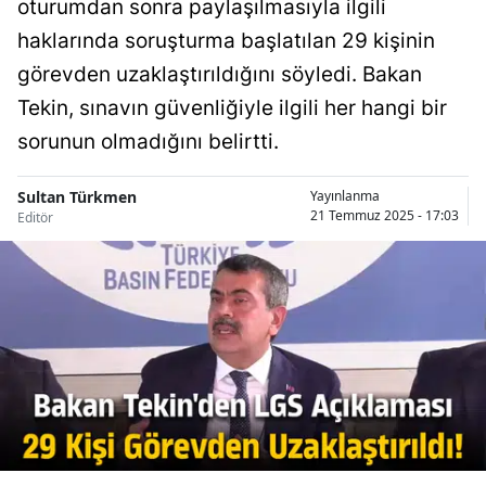
oturumdan sonra paylaşılmasıyla ilgili
Bilecik
haklarında soruşturma başlatılan 29 kişinin
Bingöl
görevden uzaklaştırıldığını söyledi. Bakan
Tekin, sınavın güvenliğiyle ilgili her hangi bir
Bitlis
sorunun olmadığını belirtti.
Bolu
Sultan Türkmen
Yayınlanma
Burdur
21 Temmuz 2025 - 17:03
Editör
Bursa
Çanakkale
Çankırı
Çorum
Denizli
Diyarbakır