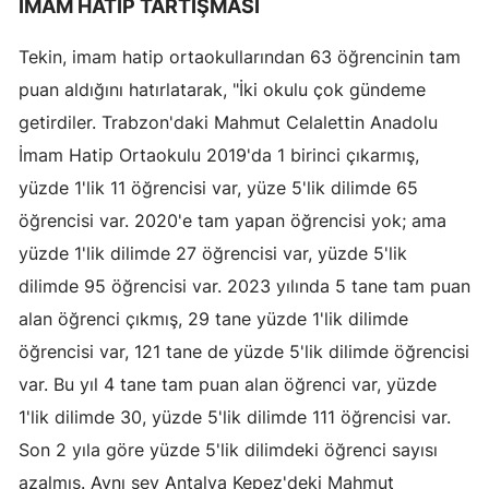
İMAM HATİP TARTIŞMASI
Yalova
Tekin, imam hatip ortaokullarından 63 öğrencinin tam
Karabük
puan aldığını hatırlatarak, "İki okulu çok gündeme
getirdiler. Trabzon'daki Mahmut Celalettin Anadolu
Kilis
İmam Hatip Ortaokulu 2019'da 1 birinci çıkarmış,
Osmaniye
yüzde 1'lik 11 öğrencisi var, yüze 5'lik dilimde 65
öğrencisi var. 2020'e tam yapan öğrencisi yok; ama
Düzce
yüzde 1'lik dilimde 27 öğrencisi var, yüzde 5'lik
dilimde 95 öğrencisi var. 2023 yılında 5 tane tam puan
alan öğrenci çıkmış, 29 tane yüzde 1'lik dilimde
öğrencisi var, 121 tane de yüzde 5'lik dilimde öğrencisi
var. Bu yıl 4 tane tam puan alan öğrenci var, yüzde
1'lik dilimde 30, yüzde 5'lik dilimde 111 öğrencisi var.
Son 2 yıla göre yüzde 5'lik dilimdeki öğrenci sayısı
azalmış. Aynı şey Antalya Kepez'deki Mahmut