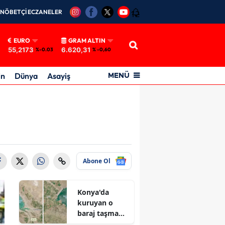
NÖBETÇİ ECZANELER
12
EURO
GRAM ALTIN
55,2173
6.620,31
%-0.03
% -0,60
in
Dünya
Asayiş
MENÜ
Abone Ol
Konya'da
kuruyan o
baraj taşma
noktasına