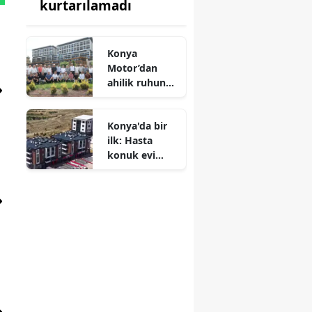
kurtarılamadı
Konya
Motor’dan
ahilik ruhunu
yaşatan
buluşma:
Konya'da bir
“Mesleki Silsile
ilk: Hasta
Toplantısı”
konuk evi
hizmette!