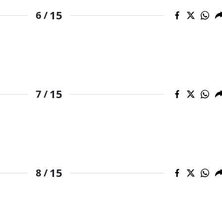
15
6 /
Samsun
Siirt
Sinop
Sivas
15
7 /
Tekirdağ
Tokat
Trabzon
Tunceli
15
8 /
Şanlıurfa
Uşak
Van