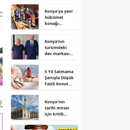
geldi
Konya'ya yeni
hükümet
konağı
geliyor: Temel
atıldı
Konya’nın
turizmdeki
dev markası
Nusret Argun,
Et sektöründe
5 Yıl Satmama
de zirveye
Şartıyla Düşük
oynuyor
Faizli Konut
Kredisi
Geliyor!
Konya'nın
tarihi mirası
için kritik
süreç: Son
durum