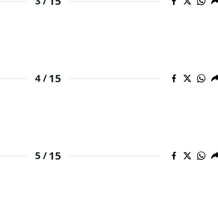
15
3 /
Malatya
Manisa
Kahramanmaraş
Mardin
15
4 /
Muğla
Muş
Nevşehir
15
5 /
Niğde
Ordu
Rize
Sakarya