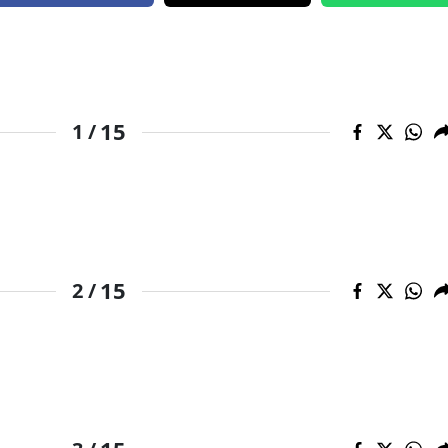
Mersin
İstanbul
İzmir
15
1 /
Kars
Kastamonu
Kayseri
Kırklareli
15
2 /
Kırşehir
Kocaeli
Konya
Kütahya