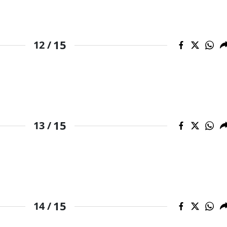
Yalova
Karabük
15
12 /
Kilis
Osmaniye
Düzce
15
13 /
15
14 /