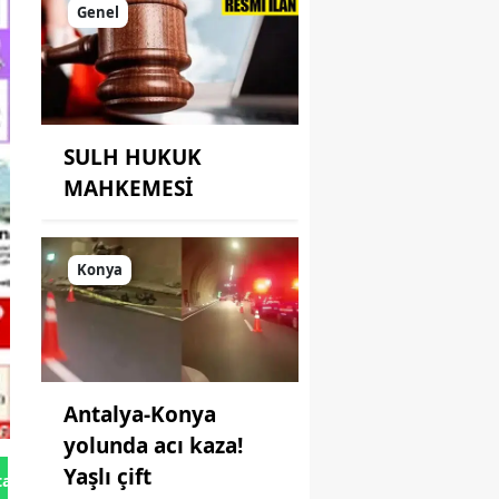
açıklandı
Genel
SULH HUKUK
MAHKEMESİ
Konya
Antalya-Konya
yolunda acı kaza!
Yaşlı çift
tan Gönder