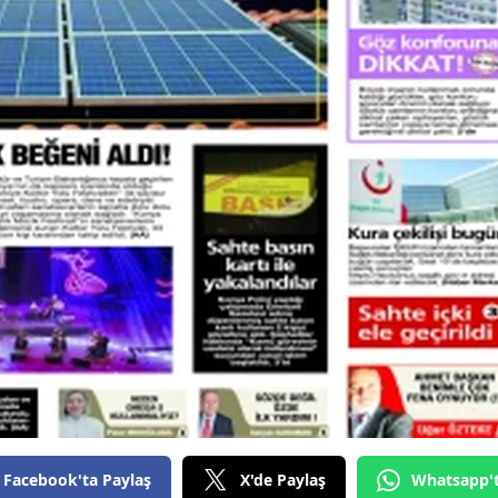
Edirne
Elazığ
Erzincan
Erzurum
Eskişehir
Gaziantep
Giresun
Gümüşhane
Hakkari
Hatay
Facebook'ta Paylaş
X'de Paylaş
Whatsapp'
Isparta