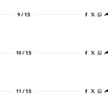
Yozgat
15
9 /
Zonguldak
Aksaray
Bayburt
Karaman
15
10 /
Kırıkkale
Batman
Şırnak
Bartın
15
11 /
Ardahan
Iğdır