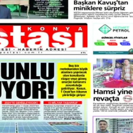
Bilecik
Bingöl
Bitlis
Bolu
Burdur
Bursa
Çanakkale
Çankırı
Çorum
Denizli
Diyarbakır