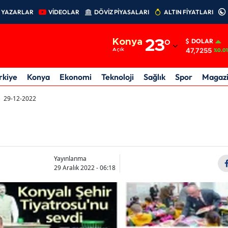
YAZARLAR
VİDEOLAR
DÖVİZ PİYASALARI
ALTIN FİYATLARI
Adana
Konya
23
°
DOLAR
Adıyaman
47,7255
Açık
%0.01
Afyonkarahisar
rkiye
Konya
Ekonomi
Teknoloji
Sağlık
Spor
Magaz
Ağrı
29-12-2022
Amasya
Ankara
Antalya
Yayınlanma
29 Aralık 2022 - 06:18
Artvin
Aydın
Balıkesir