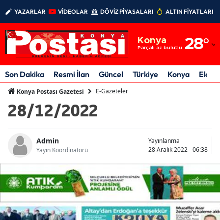
YAZARLAR
VİDEOLAR
DÖVİZ PİYASALARI
ALTIN FİYATLARI
Adana
Konya
28
°
Adıyaman
Parçalı az bulutlu
Afyonkarahisar
Son Dakika
Resmi İlan
Güncel
Türkiye
Konya
Ekon
Ağrı
E-Gazeteler
Konya Postası Gazetesi
28/12/2022
Amasya
Ankara
Admin
Yayınlanma
28 Aralık 2022 - 06:38
Antalya
Yayın Koordinatörü
Artvin
Aydın
Balıkesir