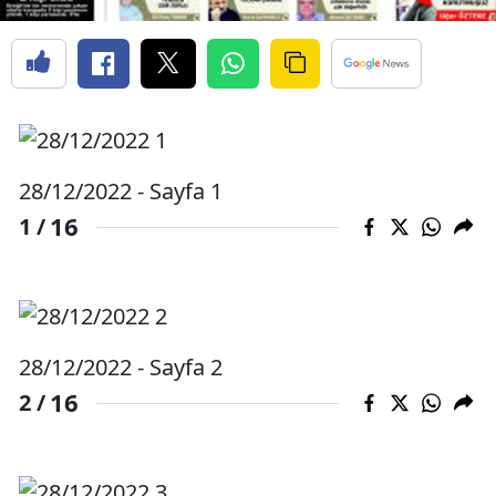
Edirne
Elazığ
Erzincan
Erzurum
28/12/2022 - Sayfa 1
Eskişehir
16
1 /
Gaziantep
Giresun
Gümüşhane
28/12/2022 - Sayfa 2
Hakkari
16
2 /
Hatay
Isparta