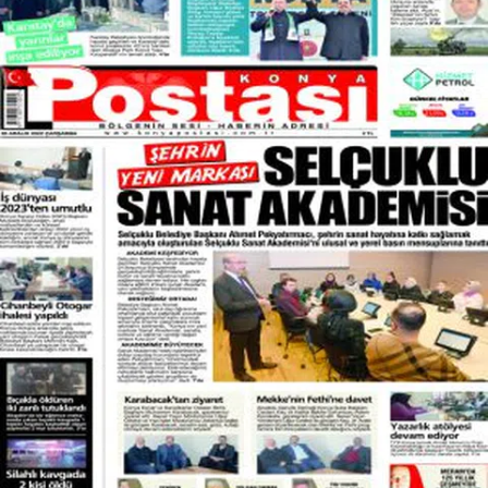
Bilecik
Bingöl
Bitlis
Bolu
Burdur
Bursa
Çanakkale
Çankırı
Çorum
Denizli
Diyarbakır