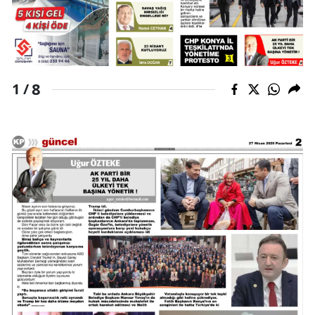
Malatya
Manisa
Kahramanmaraş
8
1 /
Mardin
Muğla
Muş
Nevşehir
Niğde
Ordu
Rize
Sakarya