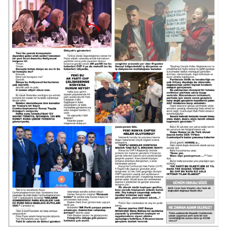
Samsun
Siirt
Sinop
Sivas
Tekirdağ
Tokat
Trabzon
Tunceli
Şanlıurfa
Uşak
Van