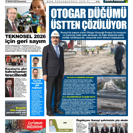
Mersin
İstanbul
İzmir
Kars
Kastamonu
Kayseri
Kırklareli
Kırşehir
Kocaeli
Konya
Kütahya