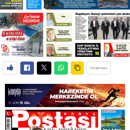
Edirne
Elazığ
Erzincan
Erzurum
Eskişehir
Gaziantep
Giresun
Gümüşhane
Hakkari
Hatay
Isparta