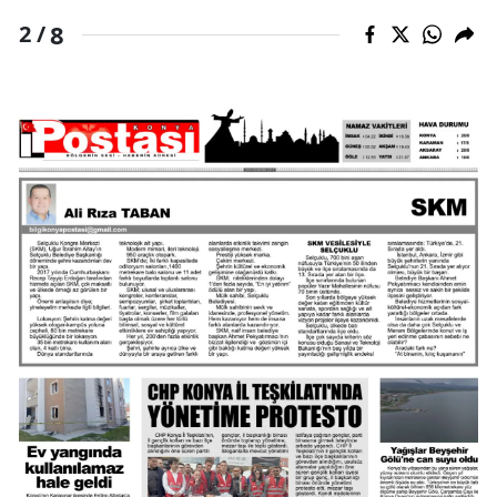
8
2 /
Yozgat
Zonguldak
Aksaray
Bayburt
Karaman
Kırıkkale
Batman
Şırnak
Bartın
Ardahan
Iğdır