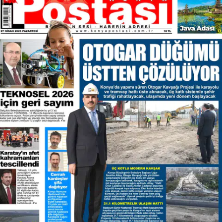
Bilecik
Bingöl
Bitlis
Bolu
Burdur
Bursa
Çanakkale
Çankırı
Çorum
Denizli
Diyarbakır