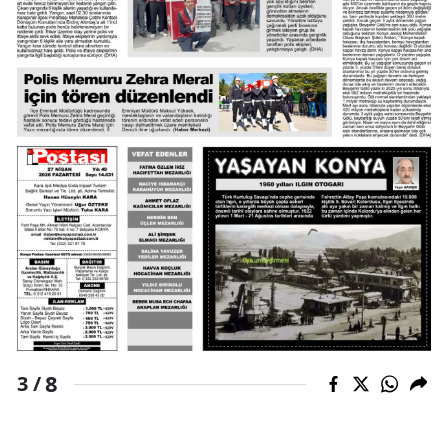
Yalova
Karabük
Kilis
Osmaniye
Düzce
8
3 /