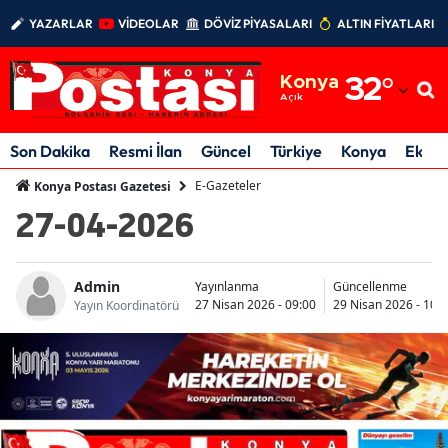
YAZARLAR
VİDEOLAR
DÖVİZ PİYASALARI
ALTIN FİYATLARI
Adana
Konya
32
°
Adıyaman
Açık
Afyonkarahisar
Son Dakika
Resmi İlan
Güncel
Türkiye
Konya
Ekon
Ağrı
E-Gazeteler
Konya Postası Gazetesi
27-04-2026
Amasya
Ankara
Admin
Yayınlanma
Güncellenme
27 Nisan 2026 - 09:00
29 Nisan 2026 - 10:
Antalya
Yayın Koordinatörü
Artvin
Aydın
Balıkesir