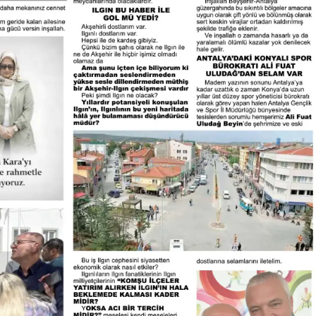
Yalova
Karabük
Kilis
Osmaniye
Düzce