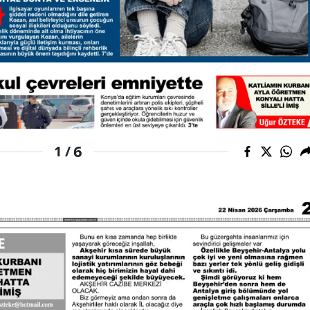
Yozgat
Zonguldak
Aksaray
Bayburt
Karaman
6
1 /
Kırıkkale
Batman
Şırnak
Bartın
Ardahan
Iğdır