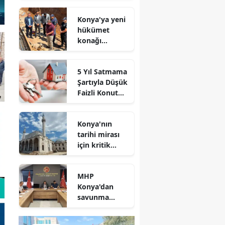
geldi
Konya'ya yeni
hükümet
konağı
geliyor: Temel
atıldı
5 Yıl Satmama
Şartıyla Düşük
Faizli Konut
Kredisi
Geliyor!
Konya'nın
tarihi mirası
için kritik
süreç: Son
durum
MHP
açıklandı
Konya'dan
savunma
sanayisinde
yeni hamle: İlk