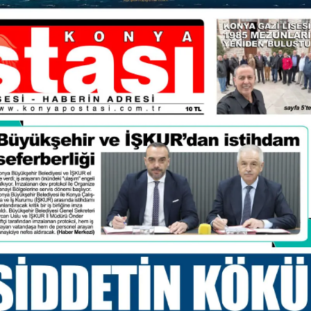
Malatya
Manisa
Kahramanmaraş
Mardin
Muğla
Muş
Nevşehir
Niğde
Ordu
Rize
Sakarya