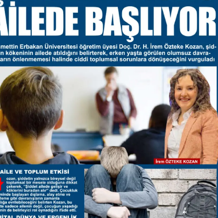
Samsun
Siirt
Sinop
Sivas
Tekirdağ
Tokat
Trabzon
Tunceli
Şanlıurfa
Uşak
Van