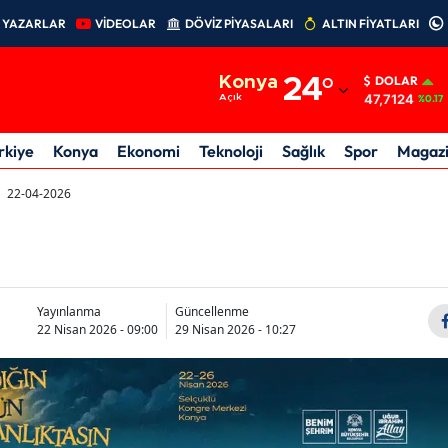
YAZARLAR
VİDEOLAR
DÖVİZ PİYASALARI
ALTIN FİYATLARI
Adana
Konya
24
°
DOLAR
Adıyaman
47,7124
Açık
%0.17
Afyonkarahisar
rkiye
Konya
Ekonomi
Teknoloji
Sağlık
Spor
Magaz
Ağrı
22-04-2026
Amasya
Ankara
Antalya
Yayınlanma
Güncellenme
22 Nisan 2026 - 09:00
29 Nisan 2026 - 10:27
Artvin
Aydın
Balıkesir