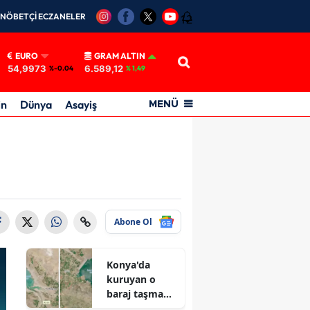
NÖBETÇİ ECZANELER
12
EURO
GRAM ALTIN
54,9973
6.589,12
%-0.04
% 1,49
in
Dünya
Asayiş
MENÜ
Abone Ol
Konya'da
kuruyan o
baraj taşma
noktasına