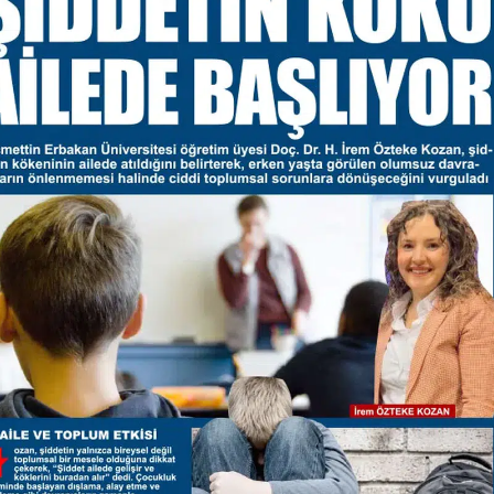
Edirne
Elazığ
Erzincan
Erzurum
Eskişehir
Gaziantep
Giresun
Gümüşhane
Hakkari
Hatay
Isparta