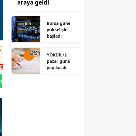
araya geldi
Borsa güne
yükselişle
başladı
YÖKDİL/2
pazar günü
yapılacak
tan Gönder