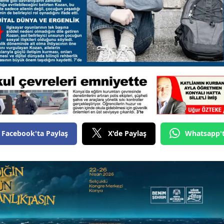
Mersin
İstanbul
İzmir
Kars
Kastamonu
Kayseri
Facebook'ta Paylaş
X'de Paylaş
Whatsapp'
Kırklareli
Kırşehir
Kocaeli
Konya
Kütahya