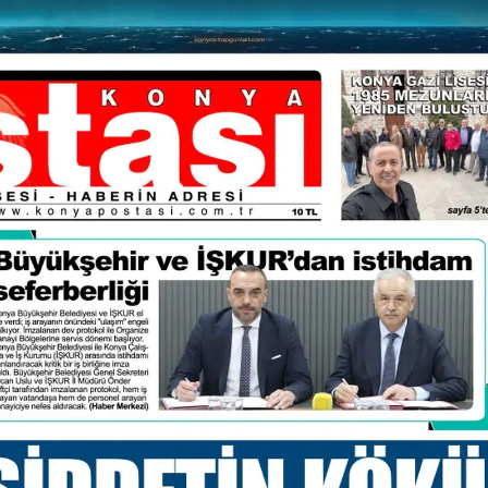
Bilecik
Bingöl
Bitlis
Bolu
Burdur
Bursa
Çanakkale
Çankırı
Çorum
Denizli
Diyarbakır