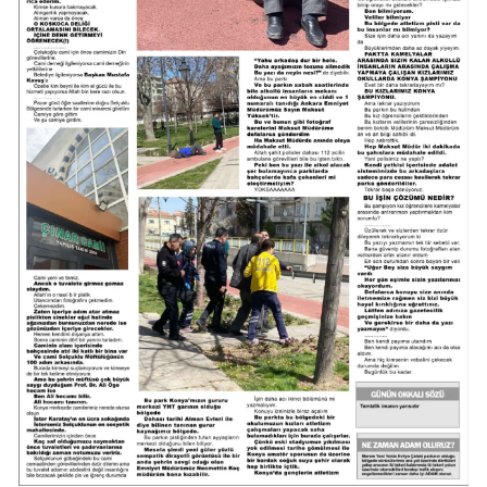
Samsun
Siirt
Sinop
Sivas
Tekirdağ
Tokat
Trabzon
Tunceli
Şanlıurfa
Uşak
Van