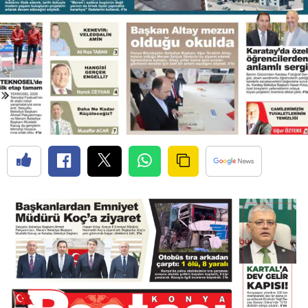
Edirne
Elazığ
Erzincan
Erzurum
Eskişehir
Gaziantep
Giresun
Gümüşhane
Hakkari
Hatay
Isparta