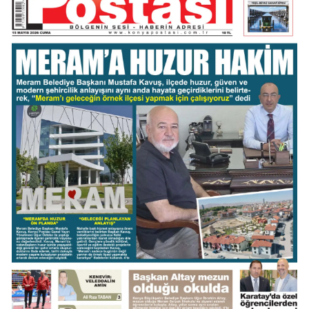
Mersin
İstanbul
İzmir
Kars
Kastamonu
Kayseri
Kırklareli
Kırşehir
Kocaeli
Konya
Kütahya