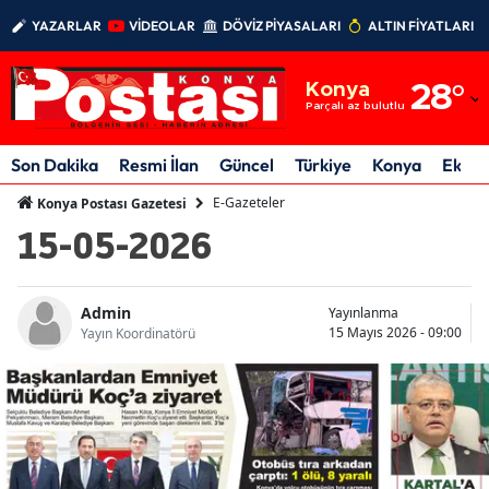
YAZARLAR
VİDEOLAR
DÖVİZ PİYASALARI
ALTIN FİYATLARI
Adana
Konya
28
°
Adıyaman
Parçalı az bulutlu
Afyonkarahisar
Son Dakika
Resmi İlan
Güncel
Türkiye
Konya
Ekon
Ağrı
E-Gazeteler
Konya Postası Gazetesi
15-05-2026
Amasya
Ankara
Admin
Yayınlanma
15 Mayıs 2026 - 09:00
Antalya
Yayın Koordinatörü
Artvin
Aydın
Balıkesir