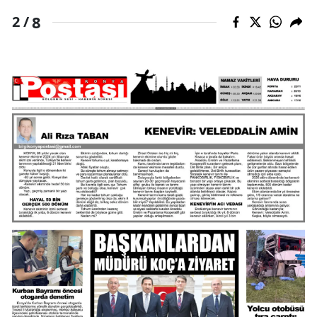
8
2 /
Yozgat
Zonguldak
Aksaray
Bayburt
Karaman
Kırıkkale
Batman
Şırnak
Bartın
Ardahan
Iğdır