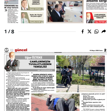
Malatya
Manisa
Kahramanmaraş
8
1 /
Mardin
Muğla
Muş
Nevşehir
Niğde
Ordu
Rize
Sakarya