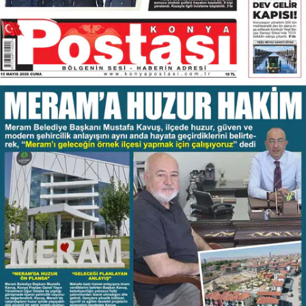
Bilecik
Bingöl
Bitlis
Bolu
Burdur
Bursa
Çanakkale
Çankırı
Çorum
Denizli
Diyarbakır