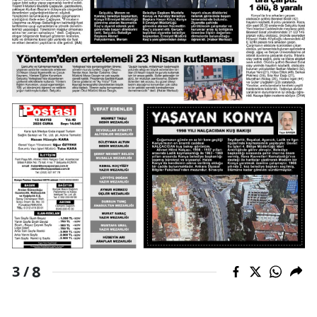
Yalova
Karabük
Kilis
Osmaniye
Düzce
8
3 /