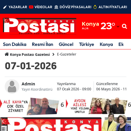
YAZARLAR
VİDEOLAR
DÖVİZ PİYASALARI
ALTIN FİYATLARI
Adana
Konya
23
°
Adıyaman
Açık
Afyonkarahisar
Son Dakika
Resmi İlan
Güncel
Türkiye
Konya
Ekon
Ağrı
E-Gazeteler
Konya Postası Gazetesi
07-01-2026
Amasya
Ankara
Admin
Yayınlanma
Güncellenme
07 Ocak 2026 - 09:00
06 Mayıs 2026 - 11:1
Antalya
Yayın Koordinatörü
Artvin
Aydın
Balıkesir