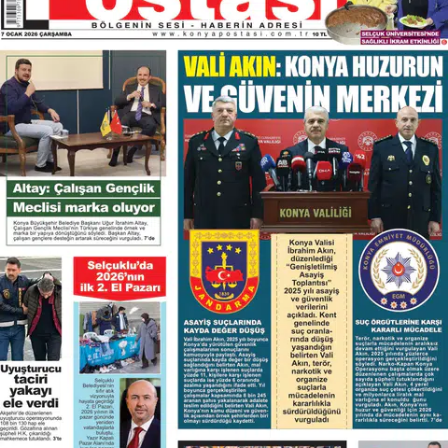
Bilecik
Bingöl
Bitlis
Bolu
Burdur
Bursa
Çanakkale
Çankırı
Çorum
Denizli
Diyarbakır