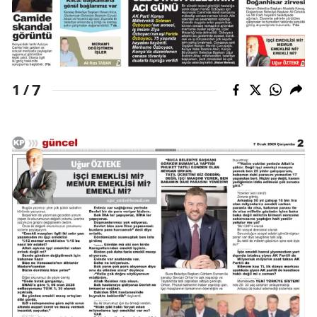
Malatya
Manisa
Kahramanmaraş
7
1 /
Mardin
Muğla
Muş
Nevşehir
Niğde
Ordu
Rize
Sakarya