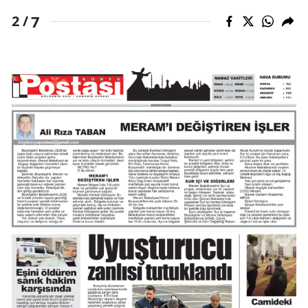
7
2 /
Yozgat
Zonguldak
Aksaray
Bayburt
Karaman
Kırıkkale
Batman
Şırnak
Bartın
Ardahan
Iğdır