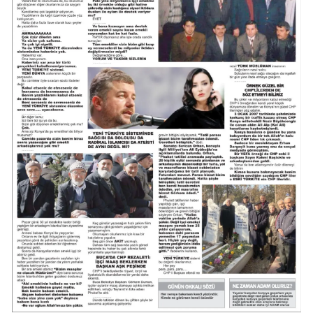
Samsun
Siirt
Sinop
Sivas
Tekirdağ
Tokat
Trabzon
Tunceli
Şanlıurfa
Uşak
Van