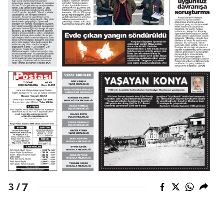
Yalova
Karabük
Kilis
Osmaniye
Düzce
7
3 /