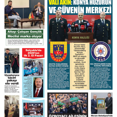
Mersin
İstanbul
İzmir
Kars
Kastamonu
Kayseri
Kırklareli
Kırşehir
Kocaeli
Konya
Kütahya