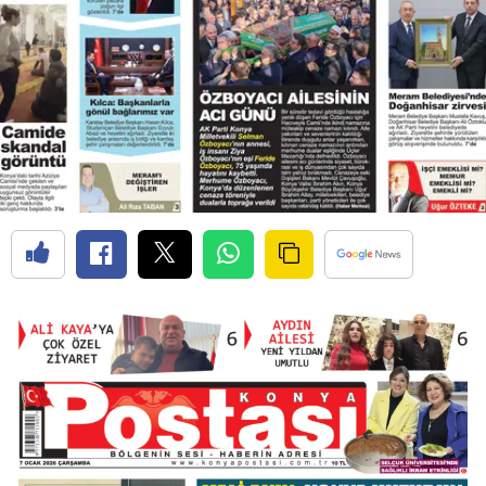
Edirne
Elazığ
Erzincan
Erzurum
Eskişehir
Gaziantep
Giresun
Gümüşhane
Hakkari
Hatay
Isparta