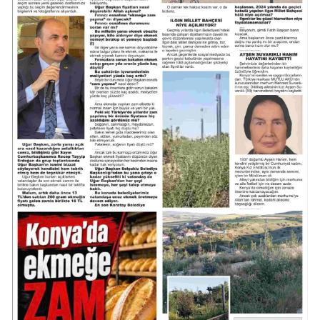
Mersin
İstanbul
İzmir
Kars
Kastamonu
Kayseri
Kırklareli
Kırşehir
Kocaeli
Konya
Kütahya