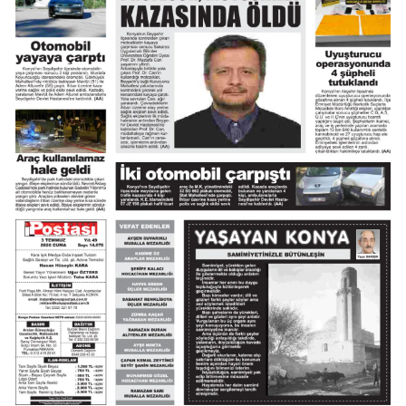
Samsun
Siirt
Sinop
Sivas
Tekirdağ
Tokat
Trabzon
Tunceli
Şanlıurfa
Uşak
Van