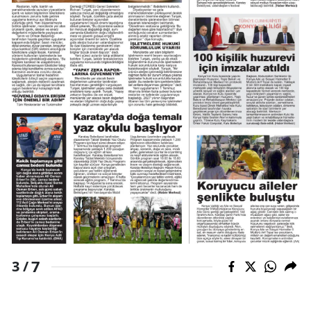
Yalova
Karabük
Kilis
Osmaniye
Düzce
7
3 /