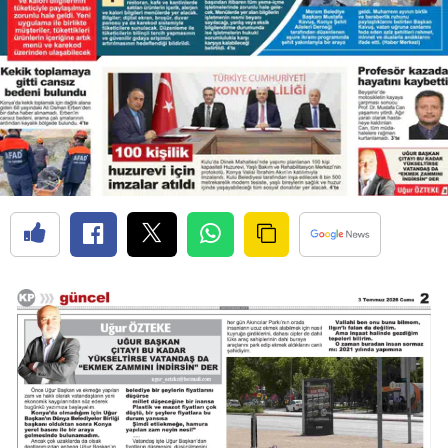
Edirne
Elazığ
Erzincan
Erzurum
Eskişehir
Gaziantep
Giresun
Gümüşhane
Hakkari
Hatay
Isparta