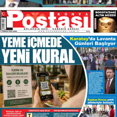
Bilecik
Bingöl
Bitlis
Bolu
Burdur
Bursa
Çanakkale
Çankırı
Çorum
Denizli
Diyarbakır