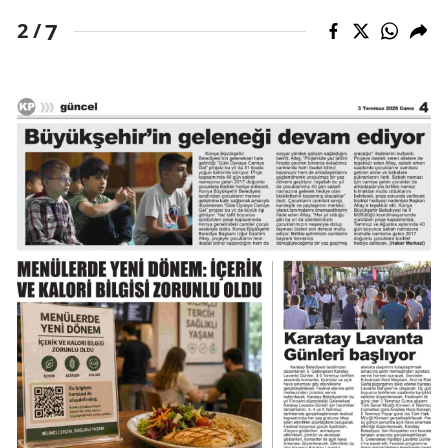
7
2 /
Yozgat
Zonguldak
Aksaray
Bayburt
Karaman
Kırıkkale
Batman
Şırnak
Bartın
Ardahan
Iğdır