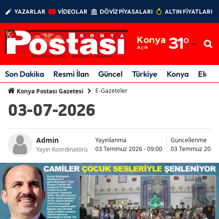
YAZARLAR
VİDEOLAR
DÖVİZ PİYASALARI
ALTIN FİYATLARI
Adana
Konya
31
°
Adıyaman
Açık
Afyonkarahisar
Son Dakika
Resmi İlan
Güncel
Türkiye
Konya
Ekon
Ağrı
E-Gazeteler
Konya Postası Gazetesi
03-07-2026
Amasya
Ankara
Admin
Yayınlanma
Güncellenme
03 Temmuz 2026 - 09:00
03 Temmuz 2026 
Antalya
Yayın Koordinatörü
Artvin
Aydın
Balıkesir