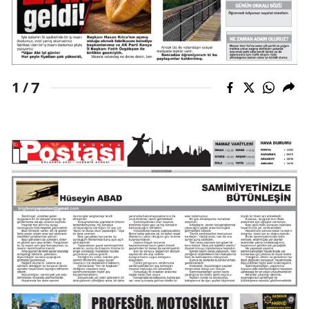
Malatya
Manisa
Kahramanmaraş
7
1 /
Mardin
Muğla
Muş
Nevşehir
Niğde
Ordu
Rize
Sakarya