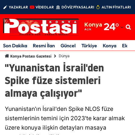
YAZARLAR
VİDEOLAR
DÖVİZ PİYASALARI
ALTIN FİYATLARI
Adana
Konya
24
°
Adıyaman
Açık
Afyonkarahisar
Son Dakika
Resmi İlan
Güncel
Türkiye
Konya
Ekon
Ağrı
Dünya
Konya Postası Gazetesi
"Yunanistan İsrail'den
Amasya
Spike füze sistemleri
Ankara
almaya çalışıyor"
Antalya
Artvin
Yunanistan'ın İsrail'den Spike NLOS füze
Aydın
sistemlerinin temini için 2023'te karar almak
üzere konuya ilişkin detayları masaya
Balıkesir