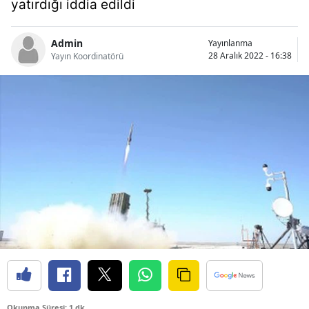
yatırdığı iddia edildi
Bilecik
Bingöl
Admin
Yayınlanma
28 Aralık 2022 - 16:38
Yayın Koordinatörü
Bitlis
Bolu
Burdur
Bursa
Çanakkale
Çankırı
Çorum
Denizli
Diyarbakır
Okunma Süresi: 1 dk