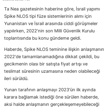
Edirne
Ta Nea gazetesinin haberine göre, İsrail yapımı
Spike NLOS tipi füze sistemlerinin alımı için
Elazığ
Yunanistan ve İsrail arasında ciddi görüşmeler
Erzincan
yapılırken, 2022'nin son Milli Güvenlik Kurulu
Erzurum
toplantısında bu konu gündeme geldi.
Eskişehir
Haberde, Spike NLOS teminine ilişkin anlaşmanın
Gaziantep
2022'de tamamlanamadığına dikkat çekildi, bu
gecikmenin olası bir satışta fiyat artışı ve
Giresun
teslimat süresinin uzamasına neden olabileceği
Gümüşhane
ileri sürüldü.
Hakkari
Yunan tarafının anlaşmayı 2023'ün ilk ayında
Hatay
karara bağlamak istediği öne sürülen haberde,
aksi halde anlaşmanın gerçekleşemeyebileceği
Isparta