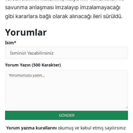
savunma anlaşması imzalayıp imzalamayacağı
Malatya
gibi kararlara bağlı olarak alınacağı ileri sürüldü.
Manisa
Yorumlar
Kahramanmaraş
İsim*
Mardin
Muğla
Yorum Yazın (500 Karakter)
Muş
Nevşehir
Niğde
Ordu
GÖNDER
Rize
Yorum yazma kurallarını
okumuş ve kabul etmiş sayılırsınız
Sakarya