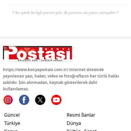
Samsun
* Bu içerik ile ilgili yorum yok, ilk yorumu siz yazın, tartışalım *
Siirt
Sinop
Sivas
Tekirdağ
Tokat
https://www.konyapostasi.com.tr/ internet sitesinde
yayınlanan yazı, haber, video ve fotoğrafların her türlü hakkı
Trabzon
saklıdır. İzin alınmadan, kaynak gösterilerek dahi
kullanılamaz.
Tunceli
Şanlıurfa
Güncel
Resmi İlanlar
Uşak
Türkiye
Dünya
Van