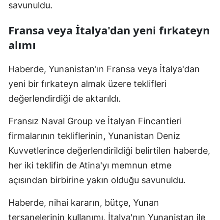
savunuldu.
Mersin
Fransa veya İtalya'dan yeni fırkateyn
İstanbul
alımı
İzmir
Haberde, Yunanistan'ın Fransa veya İtalya'dan
Kars
yeni bir fırkateyn almak üzere teklifleri
Kastamonu
değerlendirdiği de aktarıldı.
Kayseri
Fransız Naval Group ve İtalyan Fincantieri
Kırklareli
firmalarının tekliflerinin, Yunanistan Deniz
Kuvvetlerince değerlendirildiği belirtilen haberde,
Kırşehir
her iki teklifin de Atina'yı memnun etme
Kocaeli
açısından birbirine yakın olduğu savunuldu.
Konya
Haberde, nihai kararın, bütçe, Yunan
Kütahya
tersanelerinin kullanımı, İtalya'nın Yunanistan ile