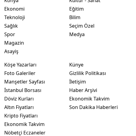
Konya
Kültür - Sanat
Ekonomi
Eğitim
Yozgat
Teknoloji
Bilim
Zonguldak
Sağlık
Seçim Özel
Spor
Medya
Aksaray
Magazin
Bayburt
Asayiş
Karaman
Köşe Yazarları
Künye
Foto Galeriler
Gizlilik Politikası
Kırıkkale
Manşetler Sayfası
İletişim
Batman
İstanbul Borsası
Haber Arşivi
Şırnak
Döviz Kurları
Ekonomik Takvim
Altın Fiyatları
Son Dakika Haberleri
Bartın
Kripto Fiyatları
Ardahan
Ekonomik Takvim
Nöbetçi Eczaneler
Iğdır