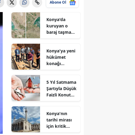
Abone Ol
Konya'da
kuruyan o
baraj taşma
noktasına
geldi
Konya'ya yeni
hükümet
konağı
geliyor: Temel
atıldı
5 Yıl Satmama
Şartıyla Düşük
Faizli Konut
Kredisi
Geliyor!
Konya'nın
tarihi mirası
için kritik
süreç: Son