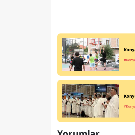
Konya
#Kony
Konya
#Kony
Yorumlar