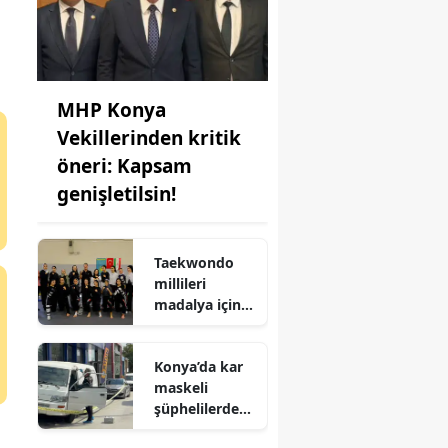
MHP Konya
Vekillerinden kritik
öneri: Kapsam
genişletilsin!
Taekwondo
millileri
madalya için
Ankara'da
kampa girdiler
Konya’da kar
maskeli
şüphelilerden
milyonluk