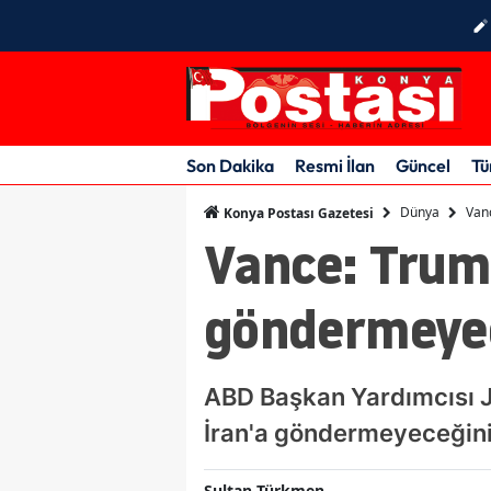
Son Dakika
Resmi İlan
Güncel
Tü
Dünya
Van
Konya Postası Gazetesi
Vance: Trum
göndermeye
ABD Başkan Yardımcısı 
İran'a göndermeyeceğini 
Sultan Türkmen