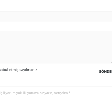
Malatya
Manisa
Kahramanmaraş
Mardin
Muğla
Muş
Nevşehir
abul etmiş sayılırsınız
GÖNDE
Niğde
Ordu
 ilgili yorum yok, ilk yorumu siz yazın, tartışalım *
Rize
Sakarya