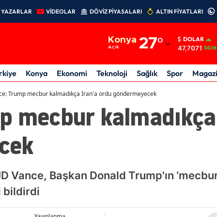
YAZARLAR
VİDEOLAR
DÖVİZ PİYASALARI
ALTIN FİYATLARI
Adana
Konya
27
°
DOLAR
Adıyaman
47,7071
Açık
%0.16
Afyonkarahisar
rkiye
Konya
Ekonomi
Teknoloji
Sağlık
Spor
Magaz
Ağrı
ce: Trump mecbur kalmadıkça İran'a ordu göndermeyecek
p mecbur kalmadıkça 
Amasya
Ankara
cek
Antalya
Artvin
JD Vance, Başkan Donald Trump'ın ‘mecbur
Aydın
bildirdi
Balıkesir
Yayınlanma