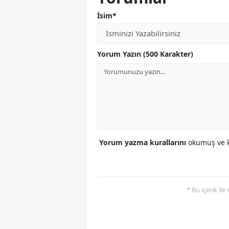
İsim*
Yorum Yazın (500 Karakter)
Yorum yazma kurallarını
okumuş ve k
* Bu içerik ile