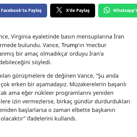
Edirne
Facebook'ta Paylaş
X'de Paylaş
Whatsapp'
Elazığ
Erzincan
ce, Virginia eyaletinde basın mensuplarına İran
irmede bulundu. Vance,
Trump
'ın ‘mecbur
Erzurum
lanmış bir amaç olmadıkça’ orduyu İran'a
Eskişehir
ebileceğini söyledi.
Gaziantep
pılan görüşmelere de değinen Vance, “Şu anda
Giresun
 çok erken bir aşamadayız. Müzakerelerin başarılı
acak ama eğer nükleer programlarını yeniden
Gümüşhane
lere izin vermezlerse, birkaç gündür durdurdukları
Hakkari
yeniden başlarlarsa o zaman elbette başkanın
lacaktır” ifadelerini kullandı.
Hatay
Isparta