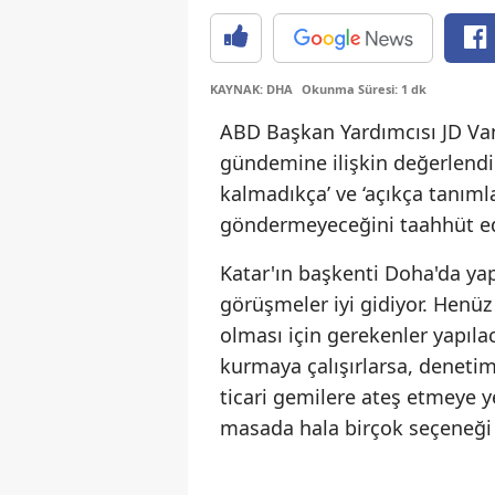
KAYNAK: DHA
Okunma Süresi: 1 dk
ABD Başkan Yardımcısı JD Van
gündemine ilişkin değerlend
kalmadıkça’ ve ‘açıkça tanım
göndermeyeceğini taahhüt ed
Katar'ın başkenti Doha'da ya
görüşmeler iyi gidiyor. Henüz
olması için gerekenler yapıl
kurmaya çalışırlarsa, denetim
ticari gemilere ateş etmeye 
masada hala birçok seçeneği o