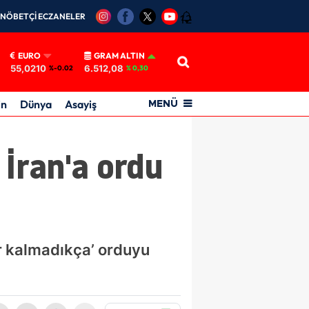
NÖBETÇİ ECZANELER
12
EURO
GRAM ALTIN
55,0210
6.512,08
%-0.02
% 0,30
in
Dünya
Asayiş
MENÜ
İran'a ordu
 kalmadıkça’ orduyu