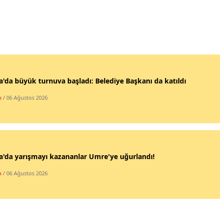
Mersin
İstanbul
İzmir
Kars
'da büyük turnuva başladı: Belediye Başkanı da katıldı
Kastamonu
a
/ 06 Ağustos 2026
Kayseri
Kırklareli
Kırşehir
'da yarışmayı kazananlar Umre'ye uğurlandı!
a
/ 06 Ağustos 2026
Kocaeli
Konya
Kütahya