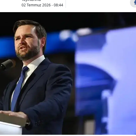
02 Temmuz 2026 - 08:44
Bilecik
Bingöl
Bitlis
Bolu
Burdur
Bursa
Çanakkale
Çankırı
Çorum
Denizli
Diyarbakır