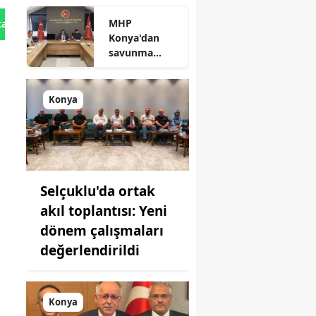
durum
MHP
tan Gönder
açıklandı
Konya'dan
savunma
sanayisinde
yeni hamle: İlk
toplantı
Konya
yapıldı!
Selçuklu'da ortak
akıl toplantısı: Yeni
dönem çalışmaları
değerlendirildi
Konya