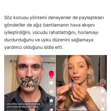
Malatya
Söz konusu yöntemi deneyenler de paylaştıkları
Manisa
gönderiler de ağız bantlamanın hava akışını
Kahramanmaraş
iyileştirdiğini, vücudu rahatlattığını, horlamayı
Mardin
durdurduğunu ve uyku düzenini sağlamaya
yardımcı olduğunu iddia etti.
Muğla
Muş
Nevşehir
Niğde
Ordu
Rize
Sakarya