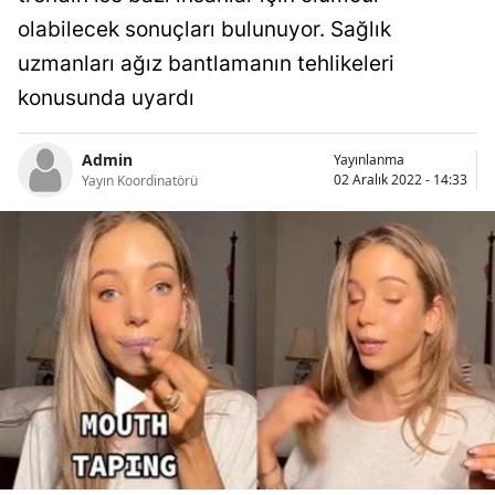
Bilecik
olabilecek sonuçları bulunuyor. Sağlık
uzmanları ağız bantlamanın tehlikeleri
Bingöl
konusunda uyardı
Bitlis
Bolu
Admin
Yayınlanma
02 Aralık 2022 - 14:33
Yayın Koordinatörü
Burdur
Bursa
Çanakkale
Çankırı
Çorum
Denizli
Diyarbakır