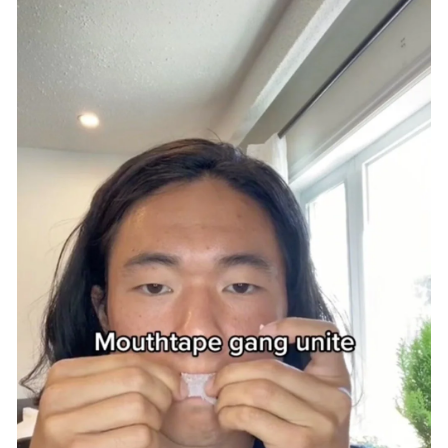
Yalova
Karabük
Kilis
Osmaniye
Düzce