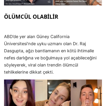
Samsun
ÖLÜMCÜL OLABİLİR
Siirt
Sinop
ABD’de yer alan Güney California
Sivas
Üniversitesi'nde uyku uzmanı olan Dr. Raj
Tekirdağ
Dasgupta, ağzı bantlamanın en kötü ihtimalle
Tokat
nefes darlığına ve boğulmaya yol açabileceğini
söyleyerek, viral olan trendin ölümcül
Trabzon
tehlikelerine dikkat çekti.
Tunceli
Şanlıurfa
Uşak
Van