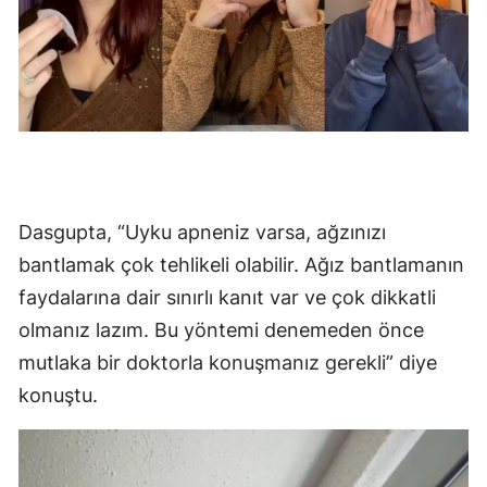
Yozgat
Zonguldak
Aksaray
Bayburt
Karaman
Dasgupta, “Uyku apneniz varsa, ağzınızı
Kırıkkale
bantlamak çok tehlikeli olabilir. Ağız bantlamanın
faydalarına dair sınırlı kanıt var ve çok dikkatli
Batman
olmanız lazım. Bu yöntemi denemeden önce
Şırnak
mutlaka bir doktorla konuşmanız gerekli” diye
konuştu.
Bartın
Ardahan
Iğdır