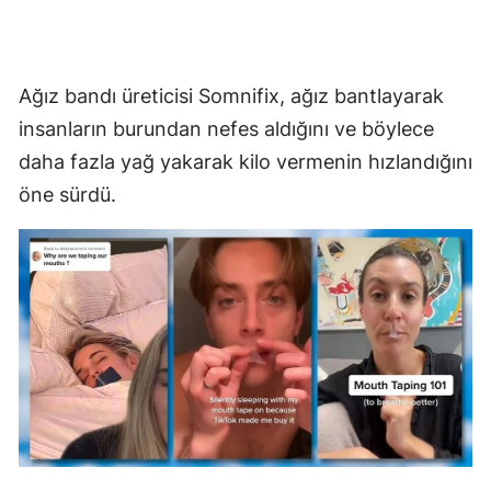
Mersin
İstanbul
Ağız bandı üreticisi Somnifix, ağız bantlayarak
İzmir
insanların burundan nefes aldığını ve böylece
daha fazla yağ yakarak kilo vermenin hızlandığını
Kars
öne sürdü.
Kastamonu
Kayseri
Kırklareli
Kırşehir
Kocaeli
Konya
Kütahya