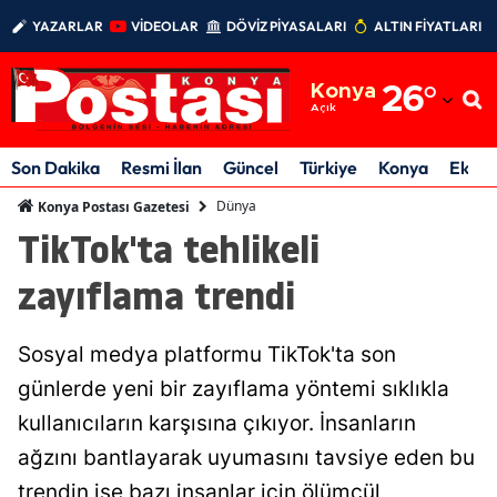
YAZARLAR
VİDEOLAR
DÖVİZ PİYASALARI
ALTIN FİYATLARI
Adana
Konya
26
°
Adıyaman
Açık
Afyonkarahisar
Son Dakika
Resmi İlan
Güncel
Türkiye
Konya
Ekon
Ağrı
Dünya
Konya Postası Gazetesi
TikTok'ta tehlikeli
Amasya
zayıflama trendi
Ankara
Antalya
Sosyal medya platformu TikTok'ta son
Artvin
günlerde yeni bir zayıflama yöntemi sıklıkla
kullanıcıların karşısına çıkıyor. İnsanların
Aydın
ağzını bantlayarak uyumasını tavsiye eden bu
Balıkesir
trendin ise bazı insanlar için ölümcül