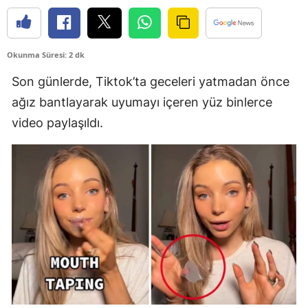
Edirne
Elazığ
Okunma Süresi: 2 dk
Erzincan
Son günlerde, Tiktok’ta geceleri yatmadan önce
ağız bantlayarak uyumayı içeren yüz binlerce
Erzurum
video paylaşıldı.
Eskişehir
Gaziantep
Giresun
Gümüşhane
Hakkari
Hatay
Isparta