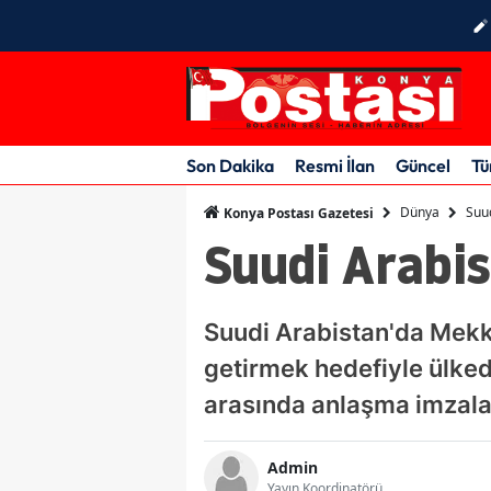
Son Dakika
Resmi İlan
Güncel
Tü
Dünya
Suud
Konya Postası Gazetesi
Suudi Arabis
Suudi Arabistan'da Mekke
getirmek hedefiyle ülkede
arasında anlaşma imzala
Admin
Yayın Koordinatörü