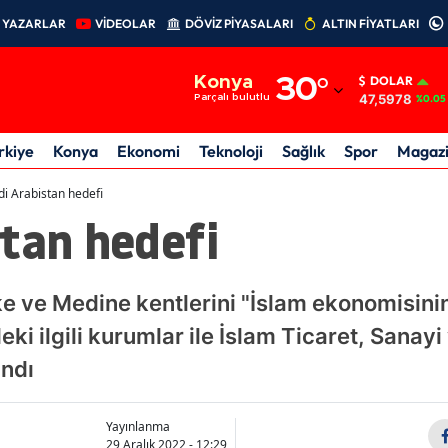
YAZARLAR
VİDEOLAR
DÖVİZ PİYASALARI
ALTIN FİYATLARI
Adana
Konya
30
°
DOLAR
Adıyaman
47,5978
Parçalı bulutlu
%0.05
Afyonkarahisar
rkiye
Konya
Ekonomi
Teknoloji
Sağlık
Spor
Magaz
Ağrı
i Arabistan hedefi
tan hedefi
Amasya
Ankara
 ve Medine kentlerini "İslam ekonomisinin
Antalya
ki ilgili kurumlar ile İslam Ticaret, Sanay
Artvin
ndı
Aydın
Yayınlanma
Balıkesir
29 Aralık 2022 - 12:29