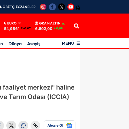
NÖBETÇİ ECZANELER
12
EURO
GRAM ALTIN
54,9861
6.502,00
%-0.07
% 0,09
in
Dünya
Asayiş
MENÜ
 faaliyet merkezi" haline
i ve Tarım Odası (ICCIA)
Abone Ol