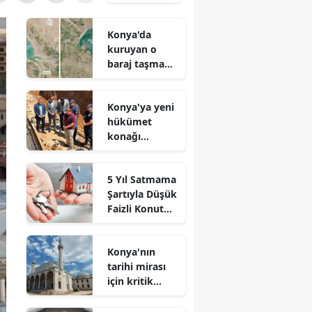
Konya'da
kuruyan o
baraj taşma
noktasına
geldi
Konya'ya yeni
hükümet
konağı
geliyor: Temel
atıldı
5 Yıl Satmama
Şartıyla Düşük
Faizli Konut
Kredisi
Geliyor!
Konya'nın
tarihi mirası
için kritik
süreç: Son
durum