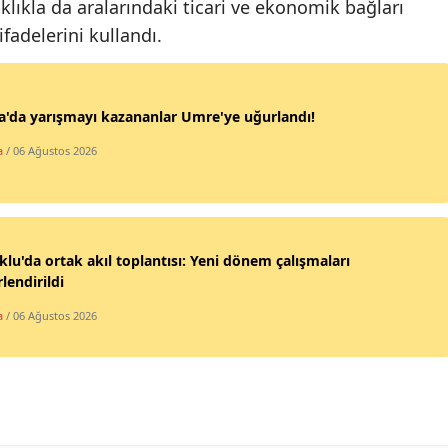
klıkla da aralarındaki ticari ve ekonomik bağları
Mersin
fadelerini kullandı.
İstanbul
İzmir
'da yarışmayı kazananlar Umre'ye uğurlandı!
Kars
a
/ 06 Ağustos 2026
Kastamonu
Kayseri
klu'da ortak akıl toplantısı: Yeni dönem çalışmaları
Kırklareli
lendirildi
Kırşehir
a
/ 06 Ağustos 2026
Kocaeli
Konya
Kütahya