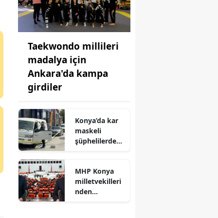
Taekwondo millileri
madalya için
Ankara'da kampa
girdiler
Konya’da kar
maskeli
şüphelilerden
milyonluk
soygun
MHP Konya
milletvekilleri
nden
TBMM’deki
şehit ve gazi