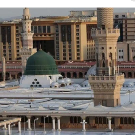
Bilecik
Bingöl
Bitlis
Bolu
Burdur
Bursa
Çanakkale
Çankırı
Çorum
Denizli
Diyarbakır