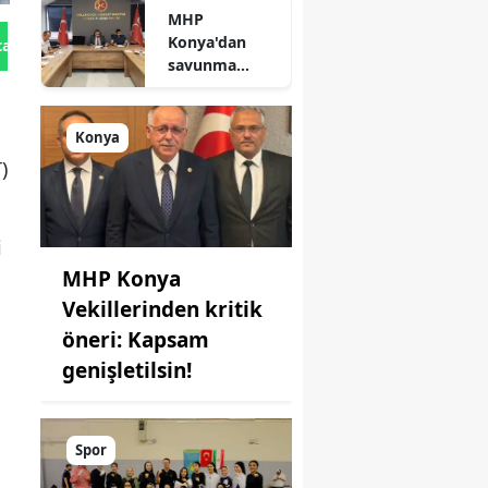
MHP
açıklandı
Konya'dan
tan Gönder
savunma
sanayisinde
yeni hamle: İlk
toplantı
Konya
yapıldı!
)
i
MHP Konya
Vekillerinden kritik
a
öneri: Kapsam
genişletilsin!
Spor