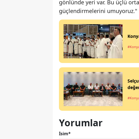
gönlünde yeri var. Bu üçlü orta
güçlendirmelerini umuyoruz." i
Konya
#Kony
Selçu
değer
#Kony
Yorumlar
İsim*