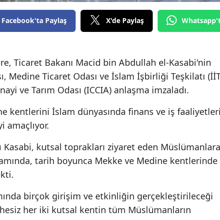
Edirne
Facebook'ta Paylaş
X'de Paylaş
Whatsapp'
Elazığ
Erzincan
re, Ticaret Bakanı Macid bin Abdullah el-Kasabi'nin
Erzurum
, Medine Ticaret Odası ve İslam İşbirliği Teşkilatı (İİT
nayi ve Tarım Odası (ICCIA) anlaşma imzaladı.
Eskişehir
kentlerini İslam dünyasında finans ve iş faaliyetler
Gaziantep
yi amaçlıyor.
Giresun
ı Kasabi, kutsal toprakları ziyaret eden Müslümanlar
Gümüşhane
lamında, tarih boyunca Mekke ve Medine kentlerinde
kti.
Hakkari
Hatay
nda birçok girişim ve etkinliğin gerçekleştirileceği
phesiz her iki kutsal kentin tüm Müslümanların
Isparta