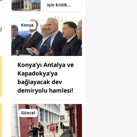
için kritik
süreç: Son
durum
açıklandı
Konya
ği
Konya’yı Antalya ve
Kapadokya’ya
bağlayacak dev
demiryolu hamlesi!
Güncel