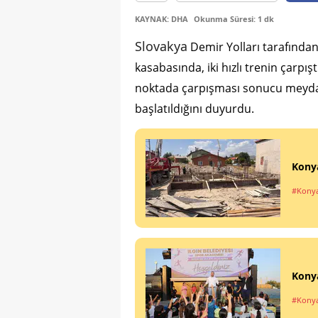
KAYNAK: DHA
Okunma Süresi: 1 dk
Slovakya
Demir Yolları tarafında
kasabasında, iki hızlı trenin çarpışt
noktada çarpışması sonucu meydana g
başlatıldığını duyurdu.
Konya
#Kony
Konya
#Kony