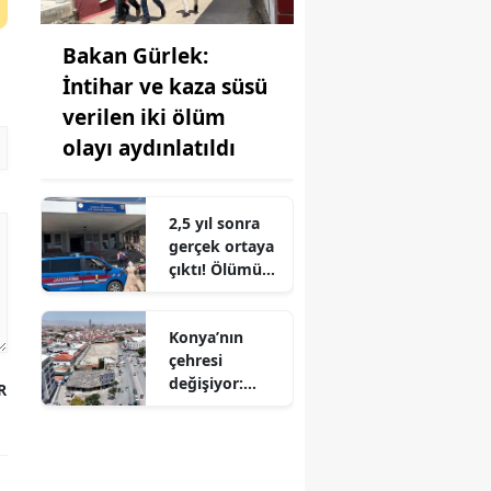
Bakan Gürlek:
İntihar ve kaza süsü
verilen iki ölüm
olayı aydınlatıldı
2,5 yıl sonra
gerçek ortaya
çıktı! Ölümü
intihar
değilmiş
Konya’nın
çehresi
değişiyor:
R
Peynir
Pazarı’nda
büyük
dönüşüm!