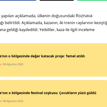
Edirne
Roznava
n yapılan açıklamada, ülkenin doğusundaki
Elazığ
ığı belirtildi. Açıklamada, kazanın, iki trenin raylarının kesişti
Erzincan
eldiği kaydedildi. Yetkililer, kaza ile ilgili inceleme
Erzurum
Eskişehir
Gaziantep
’nın o bölgesinde değer katacak proje: Temel atıldı
Giresun
a
/ 08 Ağustos 2026
Gümüşhane
Hakkari
'nın o bölgesinde festival coşkusu: Çocukların yüzü güldü
Hatay
a
/ 08 Ağustos 2026
Isparta