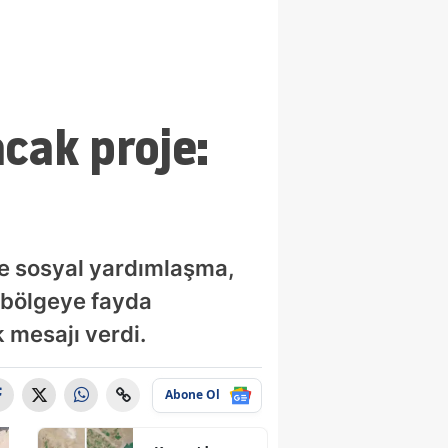
cak proje:
de sosyal yardımlaşma,
n bölgeye fayda
 mesajı verdi.
Abone Ol