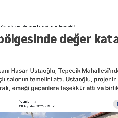
Malatya
Manisa
a’nın o bölgesinde değer katacak proje: Temel atıldı
Kahramanmaraş
bölgesinde değer kata
Mardin
Muğla
Muş
kanı Hasan Ustaoğlu, Tepecik Mahallesi'n
Nevşehir
lı salonun temelini attı. Ustaoğlu, projeni
Niğde
ak, emeği geçenlere teşekkür etti ve birlik
Ordu
Yayınlanma
Rize
08 Ağustos 2026 - 19:47
Sakarya