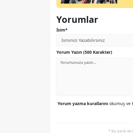
Yorumlar
İsim*
Yorum Yazın (500 Karakter)
Yorum yazma kurallarını
okumuş ve k
* Bu içerik ile