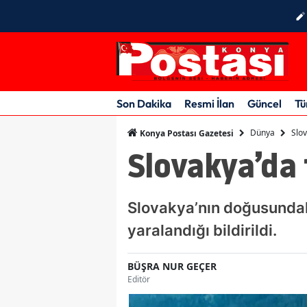
Son Dakika
Resmi İlan
Güncel
Tü
Dünya
Slov
Konya Postası Gazetesi
Slovakya’da 
Slovakya’nın doğusundaki
yaralandığı bildirildi.
BÜŞRA NUR GEÇER
Editör