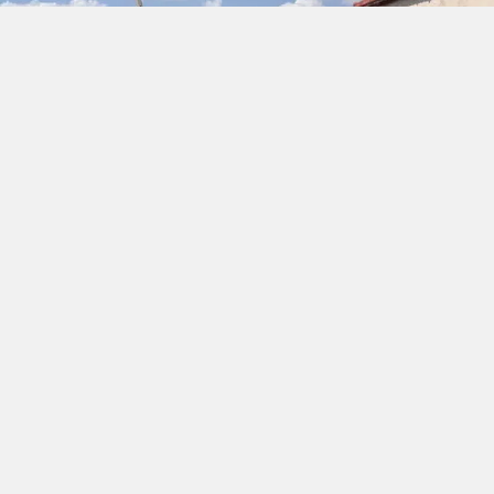
Samsun
Siirt
Sinop
Sivas
Tekirdağ
Tokat
Trabzon
Tunceli
Şanlıurfa
Uşak
Van