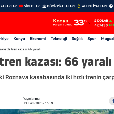
YAZARLAR
VİDEOLAR
DÖVİZ PİYASALARI
ALTIN FİYATLARI
Adana
Konya
33
°
DOLAR
Adıyaman
47,7436
Parçalı bulutlu
%0.
Afyonkarahisar
rkiye
Konya
Ekonomi
Teknoloji
Sağlık
Spor
Magaz
Ağrı
akya’da tren kazası: 66 yaralı
tren kazası: 66 yaralı
Amasya
Ankara
 Roznava kasabasında iki hızlı trenin çar
Antalya
Artvin
Aydın
Yayınlanma
13 Ekim 2025 - 16:59
Balıkesir