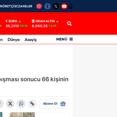
NÖBETÇİ ECZANELER
12
EURO
GRAM ALTIN
55,2510
6.660,55
18
%0.32
% 2,59
in
Dünya
Asayiş
MENÜ
pışması sonucu 66 kişinin
Abone Ol