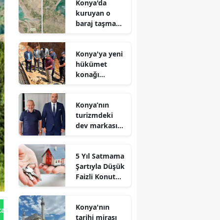
Konya'da
kuruyan o
baraj taşma
noktasına
geldi
Konya'ya yeni
hükümet
konağı
geliyor: Temel
atıldı
Konya’nın
turizmdeki
dev markası
Nusret Argun,
Et sektöründe
5 Yıl Satmama
de zirveye
Şartıyla Düşük
oynuyor
Faizli Konut
Kredisi
Geliyor!
Konya'nın
tan Gönder
tarihi mirası