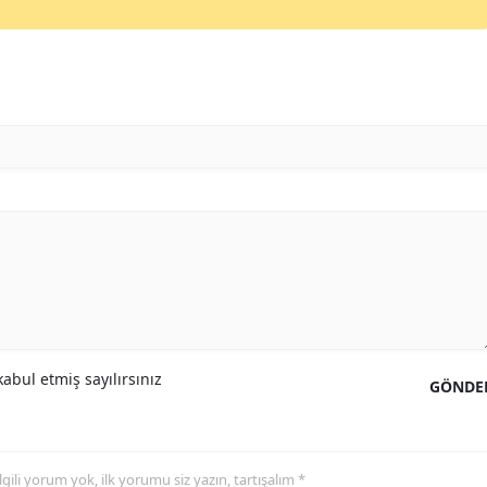
Mersin
İstanbul
İzmir
Kars
Kastamonu
Kayseri
Kırklareli
Kırşehir
abul etmiş sayılırsınız
GÖNDE
Kocaeli
Konya
Kütahya
 ilgili yorum yok, ilk yorumu siz yazın, tartışalım *