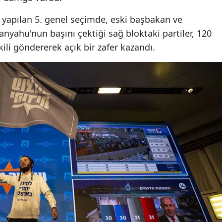
Samsun
 yapılan 5. genel seçimde, eski başbakan ve
nyahu'nun başını çektiği sağ bloktaki partiler, 120
Siirt
kili göndererek açık bir zafer kazandı.
Sinop
Sivas
Tekirdağ
Tokat
Trabzon
Tunceli
Şanlıurfa
Uşak
Van