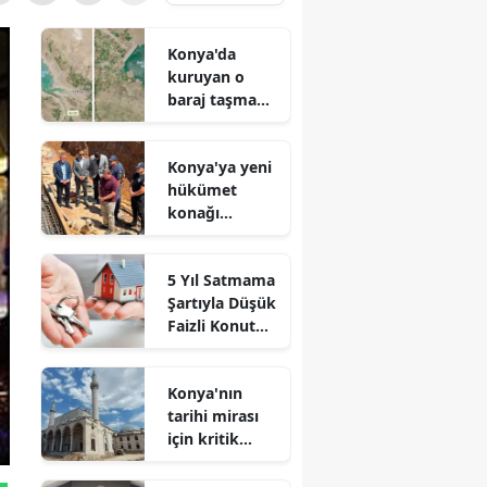
Konya'da
kuruyan o
baraj taşma
noktasına
geldi
Konya'ya yeni
hükümet
konağı
geliyor: Temel
atıldı
5 Yıl Satmama
Şartıyla Düşük
Faizli Konut
Kredisi
Geliyor!
Konya'nın
tarihi mirası
için kritik
süreç: Son
durum