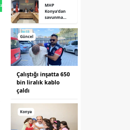
MHP
tan Gönder
açıklandı
Konya'dan
savunma
sanayisinde
yeni hamle: İlk
toplantı
Güncel
yapıldı!
Çalıştığı inşatta 650
bin liralık kablo
çaldı
Konya