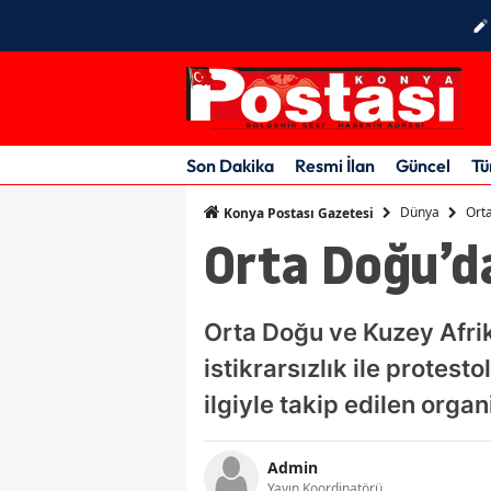
Son Dakika
Resmi İlan
Güncel
Tü
Dünya
Ort
Konya Postası Gazetesi
Orta Doğu’d
Orta Doğu ve Kuzey Afrik
istikrarsızlık ile prote
ilgiyle takip edilen orga
Admin
Yayın Koordinatörü