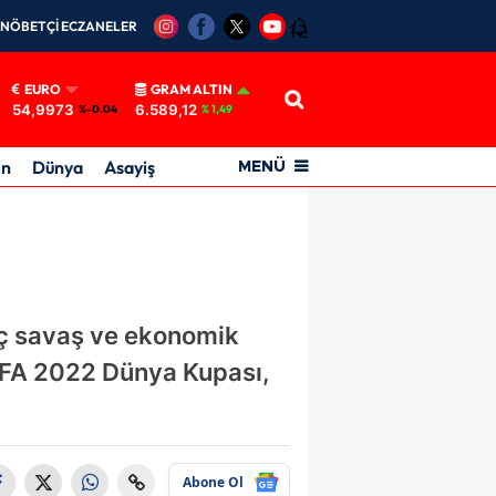
NÖBETÇİ ECZANELER
12
EURO
GRAM ALTIN
54,9973
6.589,12
%-0.04
% 1,49
in
Dünya
Asayiş
MENÜ
 iç savaş ve ekonomik
FIFA 2022 Dünya Kupası,
Abone Ol