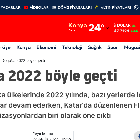
YAZARLAR
VİDEOLAR
DÖVİZ PİYASALARI
ALTIN FİYATLARI
Adana
Konya
24
°
DOLAR
Adıyaman
47,7124
Açık
%0.17
Afyonkarahisar
rkiye
Konya
Ekonomi
Teknoloji
Sağlık
Spor
Magaz
Ağrı
a Doğu’da 2022 böyle geçti
a 2022 böyle geçti
Amasya
Ankara
a ülkelerinde 2022 yılında, bazı yerlerde
Antalya
stolar devam ederken, Katar’da düzenlenen 
Artvin
nizasyonlardan biri olarak öne çıktı
Aydın
Yayınlanma
Balıkesir
28 Aralık 2022 - 16:35