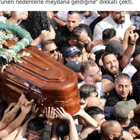
rünen nedenlerle meydana geldiğine” dikkati çekti.
Mersin
İstanbul
İzmir
Kars
Kastamonu
Kayseri
Kırklareli
Kırşehir
Kocaeli
Konya
Kütahya