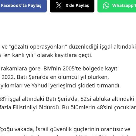
Facebook'ta Paylaş
X'de Paylaş
Whatsapp'
Edirne
Elazığ
Erzincan
Erzurum
 ve "gözaltı operasyonları" düzenlediği işgal altındaki
n "en kanlı yılı" olarak kayıtlara geçti.
Eskişehir
ğı rakamlara göre, BM'nin 2005'te bölgede kayıt
Gaziantep
022, Batı Şeria'da en ölümcül yıl olurken,
Giresun
ev yıkımları ve Yahudi yerleşimci şiddeti tırmandı.
Gümüşhane
8’i işgal altındaki Batı Şeria’da, 52’si abluka altındaki
zla Filistinliyi öldürdü. Bu ölümlerin 48’sini çocuklar
Hakkari
Hatay
“çoğu vakada, İsrail güvenlik güçlerinin orantısız ve
Isparta