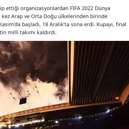
kip ettiği organizasyonlardan FIFA 2022 Dünya
Yalova
lk kez Arap ve Orta Doğu ülkelerinden birinde
Karabük
sım’da başladı, 18 Aralık’ta sona erdi. Kupayı, final
n milli takımı kaldırdı.
Kilis
Osmaniye
Düzce