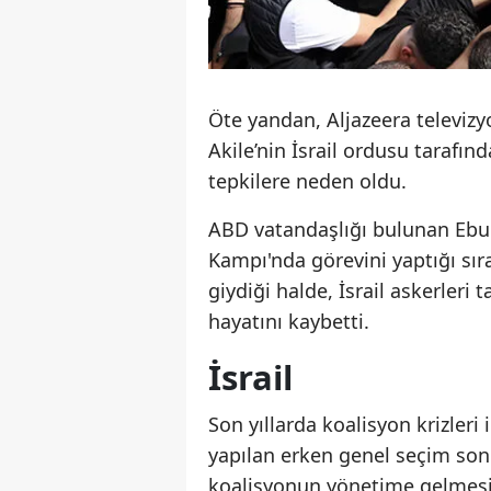
Öte yandan, Aljazeera televizy
Akile’nin İsrail ordusu tarafın
tepkilere neden oldu.
ABD vatandaşlığı bulunan Ebu A
Kampı'nda görevini yaptığı sıra
giydiği halde, İsrail askerleri
hayatını kaybetti.
İsrail
Son yıllarda koalisyon krizleri
yapılan erken genel seçim sonu
koalisyonun yönetime gelmes