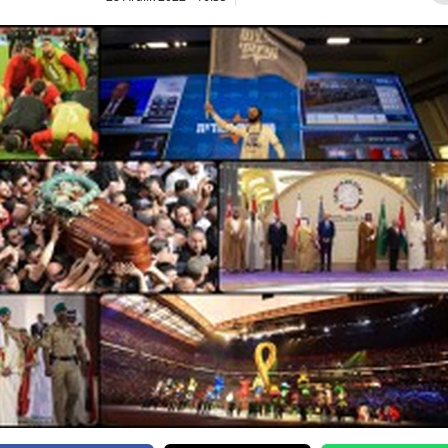
Bilecik
Bingöl
Bitlis
Bolu
Burdur
Bursa
Çanakkale
Çankırı
Çorum
Denizli
Diyarbakır