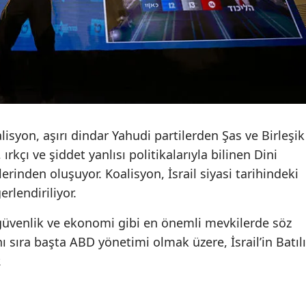
Yozgat
Zonguldak
Aksaray
Bayburt
yon, aşırı dindar Yahudi partilerden Şas ve Birleşik
Karaman
, ırkçı ve şiddet yanlısı politikalarıyla bilinen Dini
Kırıkkale
rinden oluşuyor. Koalisyon, İsrail siyasi tarihindeki
rlendiriliyor.
Batman
güvenlik ve ekonomi gibi en önemli mevkilerde söz
Şırnak
anı sıra başta ABD yönetimi olmak üzere, İsrail’in Batılı
Bartın
.
Ardahan
Iğdır