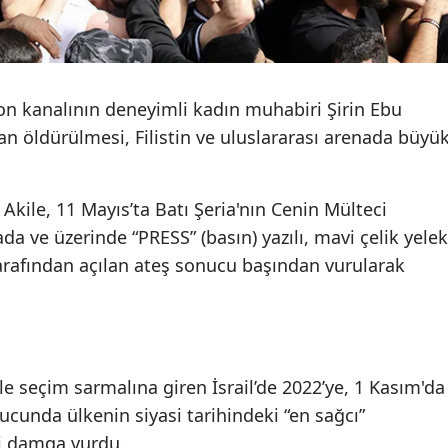
Malatya
Manisa
on kanalının deneyimli kadın muhabiri Şirin Ebu
Kahramanmaraş
dan öldürülmesi, Filistin ve uluslararası arenada büyü
Mardin
Muğla
kile, 11 Mayıs’ta Batı Şeria'nın Cenin Mülteci
da ve üzerinde “PRESS” (basın) yazılı, mavi çelik yelek
Muş
 tarafından açılan ateş sonucu başından vurularak
Nevşehir
Niğde
Ordu
 ile seçim sarmalına giren İsrail’de 2022’ye, 1 Kasım'da
Rize
cunda ülkenin siyasi tarihindeki “en sağcı”
i damga vurdu.
Sakarya