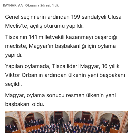
KAYNAK: AA
Okunma Süresi: 1 dk
Edirne
Genel seçimlerin ardından 199 sandalyeli Ulusal
Elazığ
Meclis'te, açılış oturumu yapıldı.
Erzincan
​​​​​​​Tisza'nın 141 milletvekili kazanmayı başardığı
Erzurum
mecliste, Magyar'ın başbakanlığı için oylama
yapıldı.
Eskişehir
Yapılan oylamada, Tisza lideri Magyar, 16 yıllık
Gaziantep
Viktor Orban'ın ardından ülkenin yeni başbakanı
Giresun
seçildi.
Gümüşhane
Magyar, oylama sonucu resmen ülkenin yeni
başbakanı oldu.
Hakkari
Hatay
Isparta