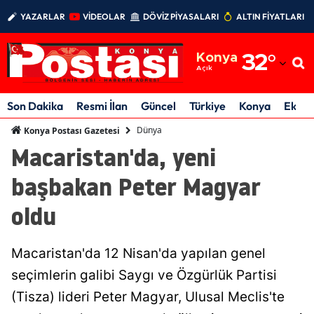
YAZARLAR
VİDEOLAR
DÖVİZ PİYASALARI
ALTIN FİYATLARI
Adana
Konya
32
°
Adıyaman
Açık
Afyonkarahisar
Son Dakika
Resmi İlan
Güncel
Türkiye
Konya
Ekon
Ağrı
Dünya
Konya Postası Gazetesi
Macaristan'da, yeni
Amasya
başbakan Peter Magyar
Ankara
oldu
Antalya
Artvin
Macaristan'da 12 Nisan'da yapılan genel
Aydın
seçimlerin galibi Saygı ve Özgürlük Partisi
(Tisza) lideri Peter Magyar, Ulusal Meclis'te
Balıkesir