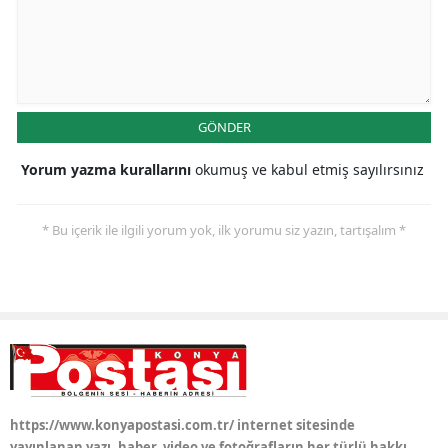
Samsun
Siirt
Sinop
GÖNDER
Sivas
Yorum yazma kurallarını
okumuş ve kabul etmiş sayılırsınız
Tekirdağ
* Bu içerik ile ilgili yorum yok, ilk yorumu siz yazın, tartışalım *
Tokat
Trabzon
Tunceli
Şanlıurfa
Uşak
https://www.konyapostasi.com.tr/ internet sitesinde
Van
yayınlanan yazı, haber, video ve fotoğrafların her türlü hakkı