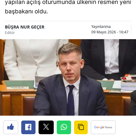
yapılan açılış oturumunda ülkenin resmen yeni
Bilecik
başbakanı oldu.
Bingöl
BÜŞRA NUR GEÇER
Yayınlanma
Bitlis
09 Mayıs 2026 - 16:47
Editör
Bolu
Burdur
Bursa
Çanakkale
Çankırı
Çorum
Denizli
Diyarbakır