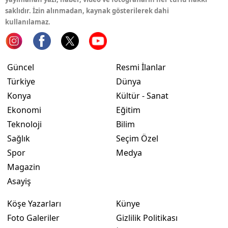
saklıdır. İzin alınmadan, kaynak gösterilerek dahi
Yozgat
kullanılamaz.
Zonguldak
Aksaray
Güncel
Resmi İlanlar
Türkiye
Dünya
Bayburt
Konya
Kültür - Sanat
Karaman
Ekonomi
Eğitim
Kırıkkale
Teknoloji
Bilim
Sağlık
Seçim Özel
Batman
Spor
Medya
Şırnak
Magazin
Asayiş
Bartın
Köşe Yazarları
Künye
Ardahan
Foto Galeriler
Gizlilik Politikası
Iğdır