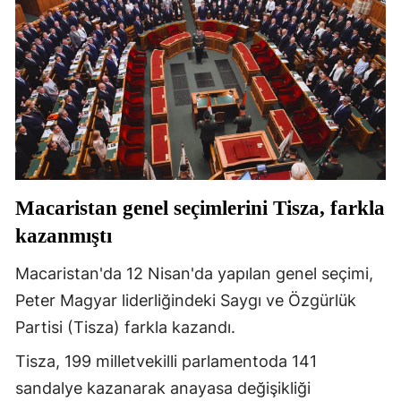
Mersin
İstanbul
İzmir
Kars
Kastamonu
Macaristan genel seçimlerini Tisza, farkla
Kayseri
kazanmıştı
Kırklareli
Macaristan'da 12 Nisan'da yapılan genel seçimi,
Kırşehir
Peter Magyar liderliğindeki Saygı ve Özgürlük
Kocaeli
Partisi (Tisza) farkla kazandı.
Konya
Tisza, 199 milletvekilli parlamentoda 141
sandalye kazanarak anayasa değişikliği
Kütahya