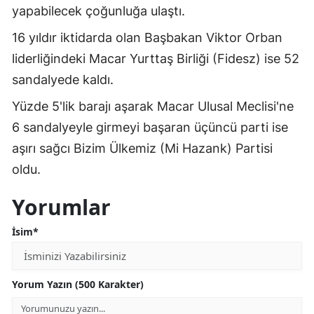
yapabilecek çoğunluğa ulaştı.
Malatya
16 yıldır iktidarda olan Başbakan Viktor Orban
Manisa
liderliğindeki Macar Yurttaş Birliği (Fidesz) ise 52
sandalyede kaldı.
Kahramanmaraş
Yüzde 5'lik barajı aşarak Macar Ulusal Meclisi'ne
Mardin
6 sandalyeyle girmeyi başaran üçüncü parti ise
Muğla
aşırı sağcı Bizim Ülkemiz (Mi Hazank) Partisi
Muş
oldu.
Nevşehir
Yorumlar
Niğde
İsim*
Ordu
Rize
Yorum Yazın (500 Karakter)
Sakarya