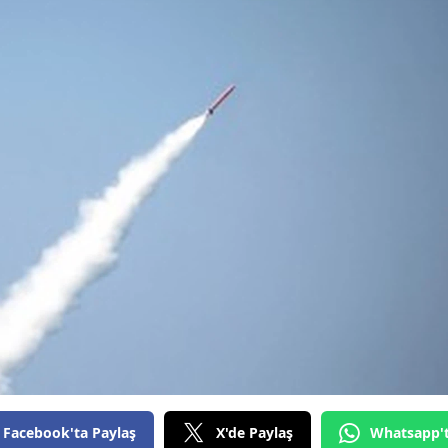
Bilecik
Bingöl
Bitlis
Bolu
Burdur
Bursa
Çanakkale
Çankırı
Çorum
Denizli
Diyarbakır
Facebook'ta Paylaş
X'de Paylaş
Whatsapp'