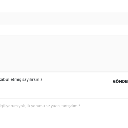
Malatya
Manisa
Kahramanmaraş
Mardin
Muğla
Muş
Nevşehir
abul etmiş sayılırsınız
GÖNDE
Niğde
Ordu
 ilgili yorum yok, ilk yorumu siz yazın, tartışalım *
Rize
Sakarya