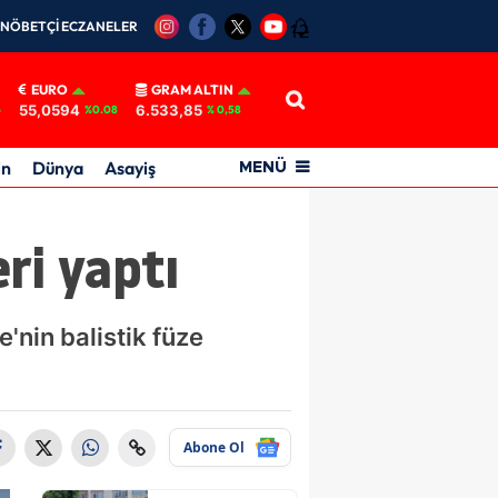
NÖBETÇİ ECZANELER
12
EURO
GRAM ALTIN
55,0594
6.533,85
6
%0.08
% 0,58
in
Dünya
Asayiş
MENÜ
ri yaptı
nin balistik füze
Abone Ol