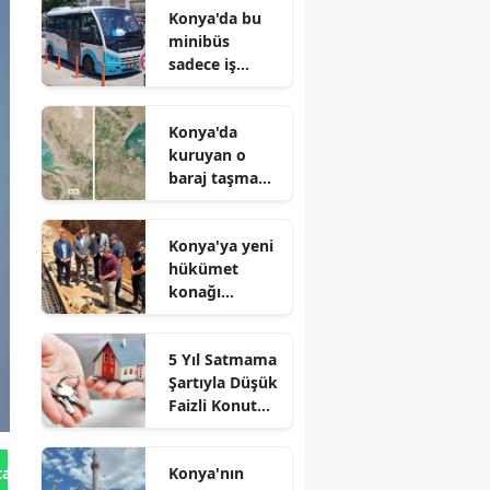
Konya'da bu
minibüs
sadece iş
arayanlar için
çalışıyor!
Konya'da
kuruyan o
baraj taşma
noktasına
geldi
Konya'ya yeni
hükümet
konağı
geliyor: Temel
atıldı
5 Yıl Satmama
Şartıyla Düşük
Faizli Konut
Kredisi
Geliyor!
Konya'nın
tan Gönder