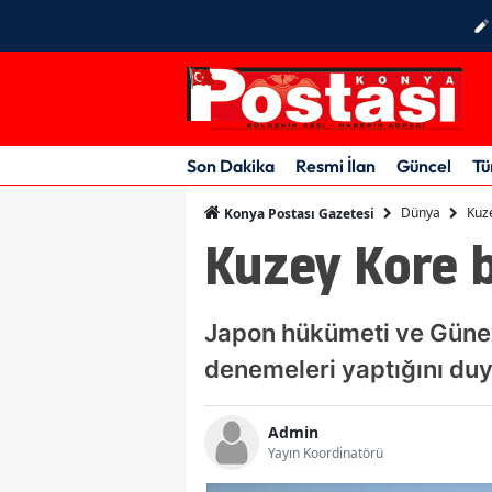
Son Dakika
Resmi İlan
Güncel
Tü
Dünya
Kuze
Konya Postası Gazetesi
Kuzey Kore b
Japon hükümeti ve Güney
denemeleri yaptığını du
Admin
Yayın Koordinatörü