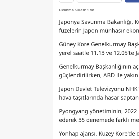
Okunma Süresi: 1 dk
Japonya Savunma Bakanlığı, Kuz
füzelerin Japon münhasır ekon
Güney Kore Genelkurmay Başka
yerel saatle 11.13 ve 12.05'te 
Genelkurmay Başkanlığının açı
güçlendirilirken, ABD ile yakın 
Japon Devlet Televizyonu NHK'
hava taşıtlarında hasar sapta
Pyongyang yönetiminin, 2022 ba
ederek 35 denemede farklı menzil
Yonhap ajansı, Kuzey Kore'de dü