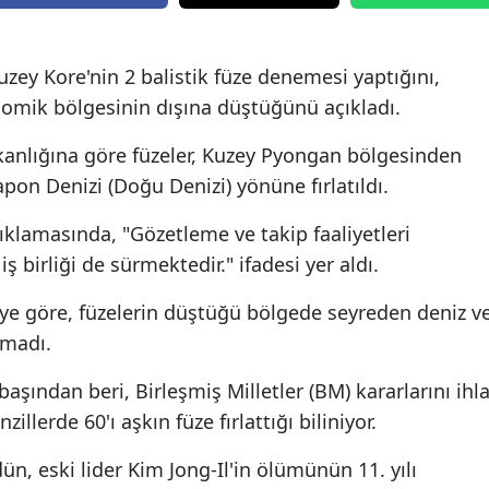
Edirne
Elazığ
ey Kore'nin 2 balistik füze denemesi yaptığını,
omik bölgesinin dışına düştüğünü açıkladı.
Erzincan
nlığına göre füzeler, Kuzey Pyongan bölgesinden
Erzurum
Japon Denizi (Doğu Denizi) yönüne fırlatıldı.
Eskişehir
klamasında, "Gözetleme ve takip faaliyetleri
Gaziantep
iş birliği de sürmektedir." ifadesi yer aldı.
Giresun
ye göre, füzelerin düştüğü bölgede seyreden deniz v
Gümüşhane
nmadı.
Hakkari
şından beri, Birleşmiş Milletler (BM) kararlarını ihla
lerde 60'ı aşkın füze fırlattığı biliniyor.
Hatay
n, eski lider Kim Jong-Il'in ölümünün 11. yılı
Isparta