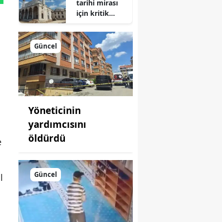
tarihi mirası
için kritik
süreç: Son
durum
açıklandı
Güncel
Yöneticinin
yardımcısını
öldürdü
e
Güncel
l