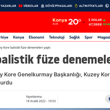
YAZARLAR
VİDEOLAR
DÖVİZ PİYASALARI
ALTIN FİYATLARI
Adana
Konya
20
°
DOLAR
Adıyaman
47,5988
Açık
%0.0
Afyonkarahisar
rkiye
Konya
Ekonomi
Teknoloji
Sağlık
Spor
Magaz
Ağrı
y Kore balistik füze denemeleri yaptı
alistik füze denemele
Amasya
Ankara
 Kore Genelkurmay Başkanlığı, Kuzey Kore'
Antalya
yurdu
Artvin
Aydın
Yayınlanma
18 Aralık 2022 - 10:53
Balıkesir