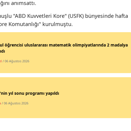
ğını anımsattı.
Mersin
uşlu "ABD Kuvvetleri Kore" (USFK) bünyesinde hafta
İstanbul
Kore Komutanlığı" kurulmuştu.
İzmir
Kars
ul öğrencisi uluslararası matematik olimpiyatlarında 2 madalya
ndı
Kastamonu
l
/ 06 Ağustos 2026
Kayseri
Kırklareli
Kırşehir
nin yıl sonu programı yapıldı
a
/ 06 Ağustos 2026
Kocaeli
Konya
Kütahya