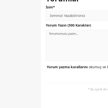
İsim*
Yorum Yazın (500 Karakter)
Yorum yazma kurallarını
okumuş ve k
* Bu içerik ile