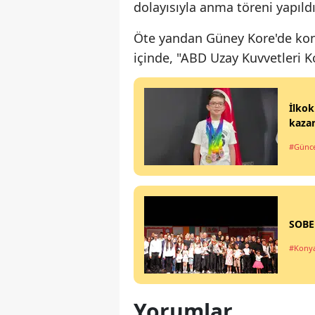
dolayısıyla anma töreni yapıldı
Öte yandan Güney Kore'de kon
içinde, "ABD Uzay Kuvvetleri 
İlkok
kaza
#Günce
SOBE'
#Kony
Yorumlar